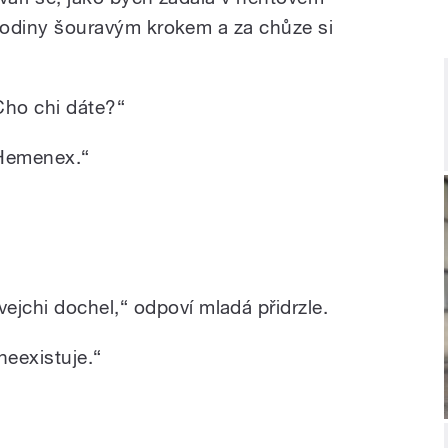
l hodiny šouravým krokem a za chůze si
Cho chi dáte?“
Hemenex.“
jchi dochel,“ odpoví mladá přidrzle.
eexistuje.“