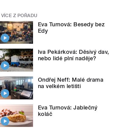
VÍCE Z POŘADU
Eva Turnová: Besedy bez
Edy
Iva Pekárková: Děsivý dav,
nebo lidé plní naděje?
Ondřej Neff: Malé drama
na velkém letišti
Eva Turnová: Jablečný
koláč