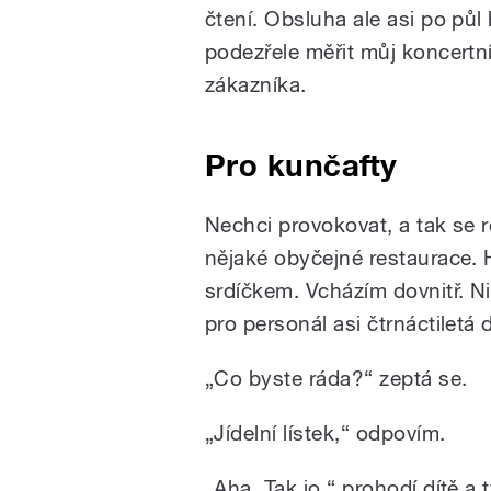
čtení. Obsluha ale asi po půl
podezřele měřit můj koncertní 
zákazníka.
Pro kunčafty
Nechci provokovat, a tak se r
nějaké obyčejné restaurace. H
srdíčkem. Vcházím dovnitř. N
pro personál asi čtrnáctiletá 
„Co byste ráda?“ zeptá se.
„Jídelní lístek,“ odpovím.
„Aha. Tak jo,“ prohodí dítě a