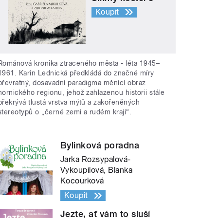
Koupit
Románová kronika ztraceného města - léta 1945–
1961. Karin Lednická předkládá do značné míry
převratný, dosavadní paradigma měnící obraz
hornického regionu, jehož zahlazenou historii stále
překrývá tlustá vrstva mýtů a zakořeněných
stereotypů o „černé zemi a rudém kraji“.
Bylinková poradna
Jarka Rozsypalová-
Vykoupilová, Blanka
Kocourková
Koupit
Jezte, ať vám to sluší