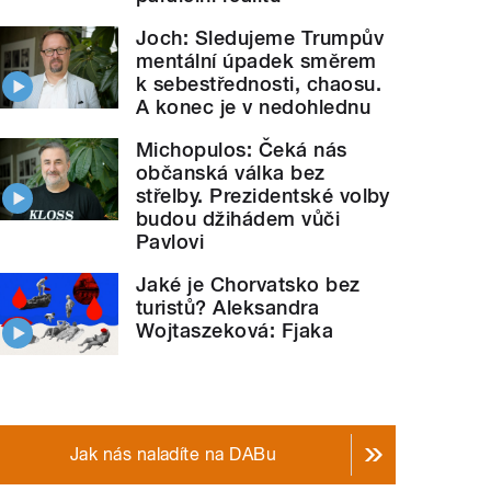
Joch: Sledujeme Trumpův
mentální úpadek směrem
k sebestřednosti, chaosu.
A konec je v nedohlednu
Michopulos: Čeká nás
občanská válka bez
střelby. Prezidentské volby
budou džihádem vůči
Pavlovi
Jaké je Chorvatsko bez
turistů? Aleksandra
Wojtaszeková: Fjaka
Jak nás naladíte na DABu