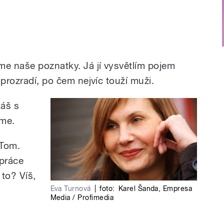
e naše poznatky. Já jí vysvětlím pojem
 prozradí, po čem nejvíc touží muži.
áš s
íme.
 Tom.
 práce
to? Víš,
Eva Turnová
|
foto:
Karel Šanda
,
Empresa
Media / Profimedia