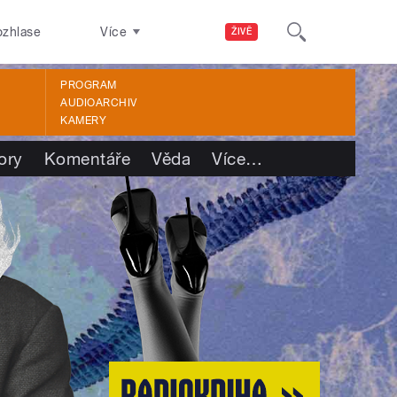
ozhlase
Více
ŽIVĚ
PROGRAM
AUDIOARCHIV
KAMERY
ory
Komentáře
Věda
Více
…