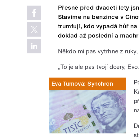
Přesně před dvaceti lety js
Stavíme na benzince v Cínovc
trumfují, kdo vypadá hůř na
doklad až poslední a machruj
Někdo mi pas vytrhne z ruky, 
„To je ale pas tvojí dcery, Evo
P
Eva Turnová: Synchron
K
p
n
D
s