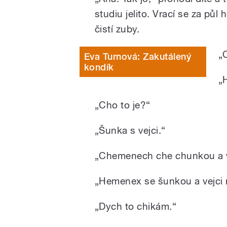
studiu jelito. Vrací se za pů
čistí zuby.
„
Eva Turnová: Zakutálený
kondík
„
„Cho to je?“
„Šunka s vejci.“
„Chemenech che chunkou a ve
„Hemenex se šunkou a vejci n
„Dych to chikám.“