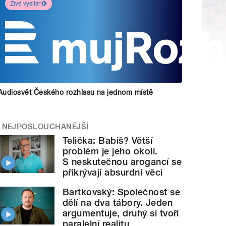
Živé vysílání
Audiosvět Českého rozhlasu na jednom místě
NEJPOSLOUCHANĚJŠÍ
Telička: Babiš? Větší
problém je jeho okolí.
S neskutečnou arogancí se
přikrývají absurdní věci
Bartkovský: Společnost se
dělí na dva tábory. Jeden
argumentuje, druhý si tvoří
paralelní realitu