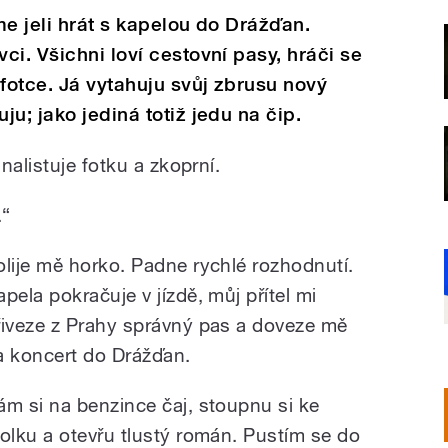
me jeli hrát s kapelou do Drážďan.
i. Všichni loví cestovní pasy, hráči se
 fotce. Já vytahuju svůj zbrusu nový
u; jako jediná totiž jedu na čip.
nalistuje fotku a zkoprní.
.“
olije mě horko. Padne rychlé rozhodnutí.
apela pokračuje v jízdě, můj přítel mi
řiveze z Prahy správný pas a doveze mě
a koncert do Drážďan.
ám si na benzince čaj, stoupnu si ke
tolku a otevřu tlustý román. Pustím se do