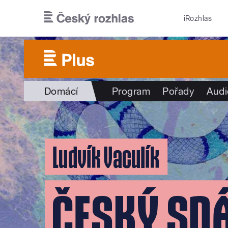
Přejít k hlavnímu obsahu
iRozhlas
Domácí
Program
Pořady
Audi