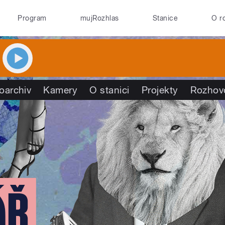
Program
mujRozhlas
Stanice
O r
oarchiv
Kamery
O stanici
Projekty
Rozhov