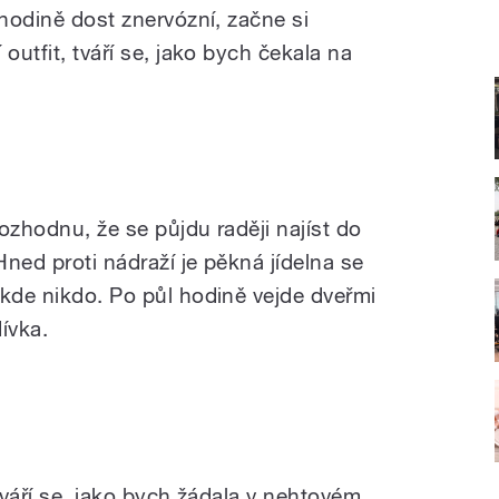
 hodině dost znervózní, začne si
outfit, tváří se, jako bych čekala na
ozhodnu, že se půjdu raději najíst do
ned proti nádraží je pěkná jídelna se
ikde nikdo. Po půl hodině vejde dveřmi
dívka.
 tváří se, jako bych žádala v nehtovém