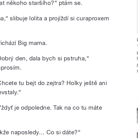
at někoho staršího?“ ptám se.
“ slibuje lolita a projíždí si curaproxem
řichází Big mama.
Dobrý den, dala bych si pstruha,“
aprosím.
Chcete tu bejt do zejtra? Holky ještě ani
evstaly.“
Vždyť je odpoledne. Tak na co tu máte
takže naposledy… Co si dáte?“