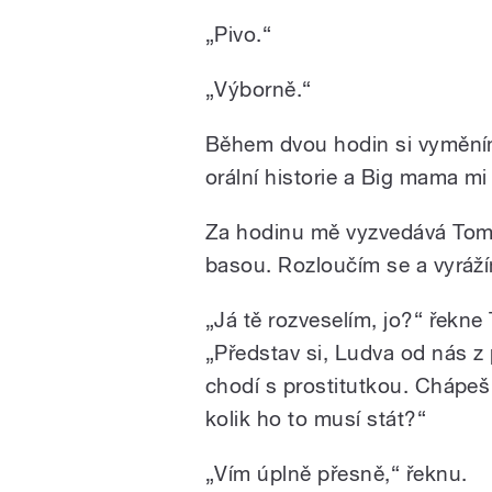
„Pivo.“
„Výborně.“
Během dvou hodin si vyměním
orální historie a Big mama mi
Za hodinu mě vyzvedává Tom
basou. Rozloučím se a vyráž
„Já tě rozveselím, jo?“ řekne
„Představ si, Ludva od nás z
chodí s prostitutkou. Chápeš 
kolik ho to musí stát?“
„Vím úplně přesně,“ řeknu.