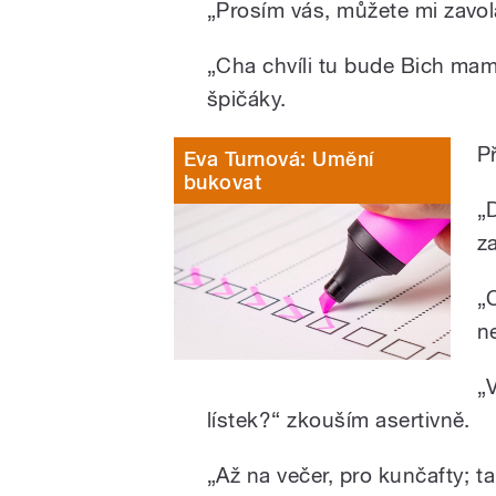
„Prosím vás, můžete mi zavol
„Cha chvíli tu bude Bich mama,
špičáky.
P
Eva Turnová: Umění
bukovat
„
z
„
n
„
lístek?“ zkouším asertivně.
„Až na večer, pro kunčafty; 