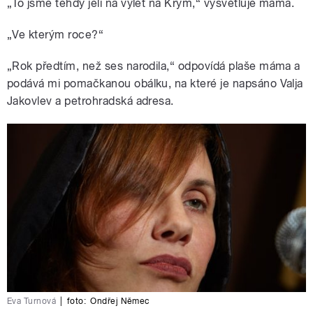
„To jsme tehdy jeli na výlet na Krym,“ vysvětluje máma.
„Ve kterým roce?“
„Rok předtím, než ses narodila,“ odpovídá plaše máma a
podává mi pomačkanou obálku, na které je napsáno Valja
Jakovlev a petrohradská adresa.
Eva Turnová
|
foto:
Ondřej Němec