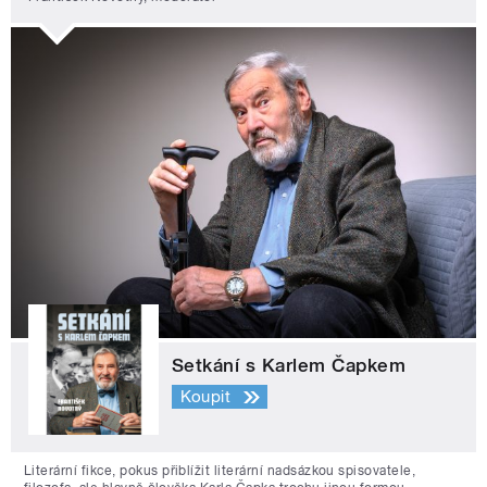
Setkání s Karlem Čapkem
Koupit
Literární fikce, pokus přiblížit literární nadsázkou spisovatele,