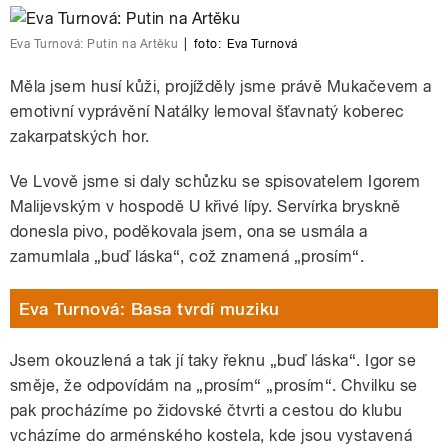
Eva Turnová: Putin na Artěku
|
foto:
Eva Turnová
Měla jsem husí kůži, projížděly jsme právě Mukačevem a
emotivní vyprávění Natálky lemoval šťavnatý koberec
zakarpatských hor.
Ve Lvově jsme si daly schůzku se spisovatelem Igorem
Malijevským v hospodě U křivé lípy. Servírka bryskně
donesla pivo, poděkovala jsem, ona se usmála a
zamumlala „buď láska“, což znamená „prosím“.
Eva Turnová: Basa tvrdí muziku
Jsem okouzlená a tak jí taky řeknu „buď láska“. Igor se
směje, že odpovídám na „prosím“ „prosím“. Chvilku se
pak procházíme po židovské čtvrti a cestou do klubu
vcházíme do arménského kostela, kde jsou vystavená