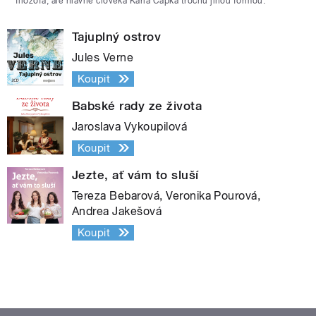
filozofa, ale hlavně člověka Karla Čapka trochu jinou formou.
Tajuplný ostrov
Jules Verne
Koupit
Babské rady ze života
Jaroslava Vykoupilová
Koupit
Jezte, ať vám to sluší
Tereza Bebarová, Veronika Pourová,
Andrea Jakešová
Koupit