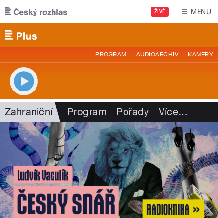
Přejít k hlavnímu obsahu
MENU
ŽIVĚ
PROGRAM
AUDIOARCHIV
KAMERY
Zahraniční
Program
Pořady
Více
…