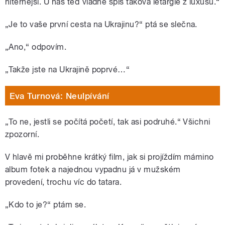
niternější. U nás teď vládne spíš taková letargie z luxusu.“
„Je to vaše první cesta na Ukrajinu?“ ptá se slečna.
„Ano,“ odpovím.
„Takže jste na Ukrajině poprvé…“
Eva Turnová: Neulpívání
„To ne, jestli se počítá početí, tak asi podruhé.“ Všichni
zpozorní.
V hlavě mi proběhne krátký film, jak si projíždím mámino
album fotek a najednou vypadnu já v mužském
provedení, trochu víc do tatara.
„Kdo to je?“ ptám se.