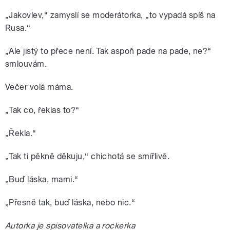
„Jakovlev,“ zamyslí se moderátorka, „to vypadá spíš na
Rusa.“
„Ale jistý to přece není. Tak aspoň pade na pade, ne?“
smlouvám.
Večer volá máma.
„Tak co, řeklas to?“
„Řekla.“
„Tak ti pěkně děkuju,“ chichotá se smířlivě.
„Buď láska, mami.“
„Přesně tak, buď láska, nebo nic.“
Autorka je spisovatelka a rockerka