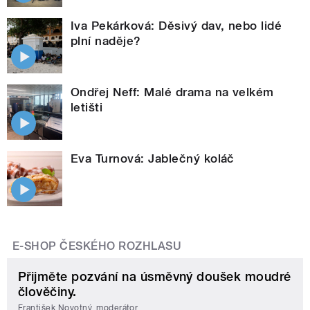
Iva Pekárková: Děsivý dav, nebo lidé
plní naděje?
Ondřej Neff: Malé drama na velkém
letišti
Eva Turnová: Jablečný koláč
E-SHOP ČESKÉHO ROZHLASU
Přijměte pozvání na úsměvný doušek moudré
člověčiny.
František Novotný, moderátor