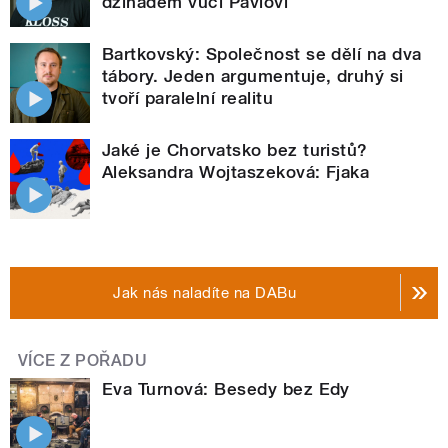
džihádem vůči Pavlovi
Bartkovský: Společnost se dělí na dva
tábory. Jeden argumentuje, druhý si
tvoří paralelní realitu
Jaké je Chorvatsko bez turistů?
Aleksandra Wojtaszeková: Fjaka
Jak nás naladíte na DABu
VÍCE Z POŘADU
Eva Turnová: Besedy bez Edy