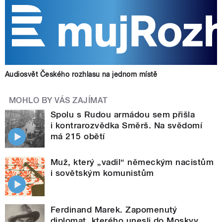
Audiosvět Českého rozhlasu na jednom místě
MOHLO BY VÁS ZAJÍMAT
Spolu s Rudou armádou sem přišla
i kontrarozvědka Směrš. Na svědomí
má 215 obětí
Muž, který „vadil“ německým nacistům
i sovětským komunistům
Ferdinand Marek. Zapomenutý
diplomat, kterého unesli do Moskvy