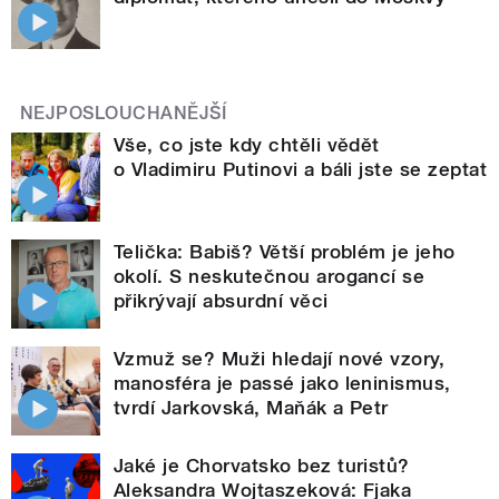
NEJPOSLOUCHANĚJŠÍ
Vše, co jste kdy chtěli vědět
o Vladimiru Putinovi a báli jste se zeptat
Telička: Babiš? Větší problém je jeho
okolí. S neskutečnou arogancí se
přikrývají absurdní věci
Vzmuž se? Muži hledají nové vzory,
manosféra je passé jako leninismus,
tvrdí Jarkovská, Maňák a Petr
Jaké je Chorvatsko bez turistů?
Aleksandra Wojtaszeková: Fjaka