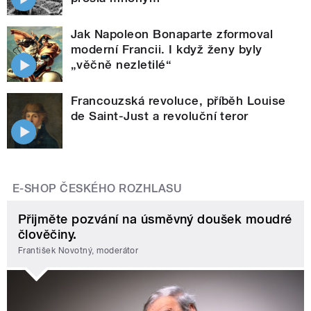
Jak Napoleon Bonaparte zformoval
moderní Francii. I když ženy byly
„věčně nezletilé“
Francouzská revoluce, příběh Louise
de Saint-Just a revoluční teror
E-SHOP ČESKÉHO ROZHLASU
Přijměte pozvání na úsměvný doušek moudré
člověčiny.
František Novotný, moderátor