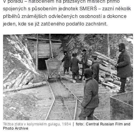
V pořadu – natočeném na pražských místech přímo
spojených s působením jednotek SMERŠ – zazní několik
příběhů známějších odvlečených osobností a dokonce
jeden, kde se již zatčeného podařilo zachránit.
Těžba zlata v kolymském gulagu, 1934
|
foto:
Central Russian Film and
Photo Archive