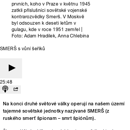
prvních, koho v Praze v květnu 1945
zatkli příslušníci sovětské vojenské
kontrarozvědky Smerš. V Moskvě
byl odsouzen k deseti letům v
gulagu, kde v roce 1951 zemřel |
Foto: Adam Hradilek, Anna Chlebina
SMERŠ s vůní šeříků
25:48
Na konci druhé světové války operují na našem území
tajemné sovětské jednotky nazývané SMERŠ (z
ruského smerť špionam – smrt špiónům).