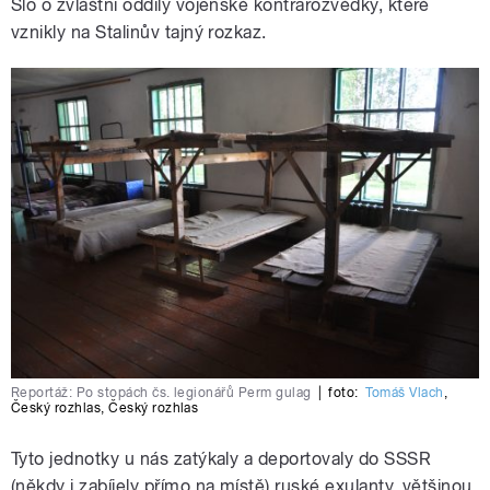
Šlo o zvláštní oddíly vojenské kontrarozvědky, které
vznikly na Stalinův tajný rozkaz.
Reportáž: Po stopách čs. legionářů Perm gulag
|
foto:
Tomáš Vlach
,
Český rozhlas
,
Český rozhlas
Tyto jednotky u nás zatýkaly a deportovaly do SSSR
(někdy i zabíjely přímo na místě) ruské exulanty, většinou