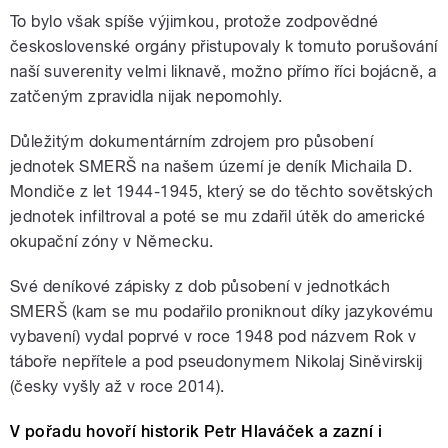
To bylo však spíše výjimkou, protože zodpovědné
československé orgány přistupovaly k tomuto porušování
naší suverenity velmi liknavě, možno přímo říci bojácně, a
zatčeným zpravidla nijak nepomohly.
Důležitým dokumentárním zdrojem pro působení
jednotek SMERŠ na našem území je deník Michaila D.
Mondiče z let 1944-1945, který se do těchto sovětských
jednotek infiltroval a poté se mu zdařil útěk do americké
okupační zóny v Německu.
Své deníkové zápisky z dob působení v jednotkách
SMERŠ (kam se mu podařilo proniknout díky jazykovému
vybavení) vydal poprvé v roce 1948 pod názvem Rok v
táboře nepřítele a pod pseudonymem Nikolaj Siněvirskij
(česky vyšly až v roce 2014).
V pořadu hovoří historik Petr Hlaváček a zazní i