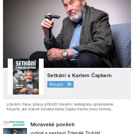
Setkání s Karlem Čapkem
Koupit
Literární fikce, pokus přiblížit literární nadsázkou spisovatele,
filozofa, ale hlavně člověka Karla Čapka trochu jinou formou.
Moravské pověsti
vybral a sestavil Zdeněk Truhlář