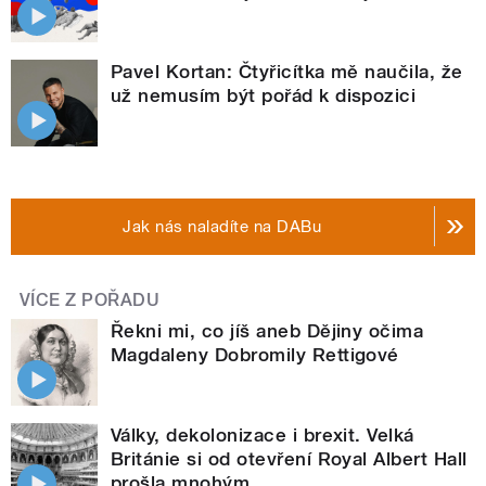
Pavel Kortan: Čtyřicítka mě naučila, že
už nemusím být pořád k dispozici
Jak nás naladíte na DABu
VÍCE Z POŘADU
Řekni mi, co jíš aneb Dějiny očima
Magdaleny Dobromily Rettigové
Války, dekolonizace i brexit. Velká
Británie si od otevření Royal Albert Hall
prošla mnohým