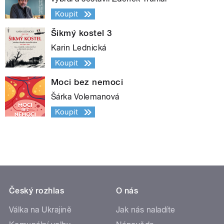
Koupit
Šikmý kostel 3
Karin Lednická
Koupit
Moci bez nemoci
Šárka Volemanová
Koupit
Český rozhlas
O nás
Válka na Ukrajině
Jak nás naladíte