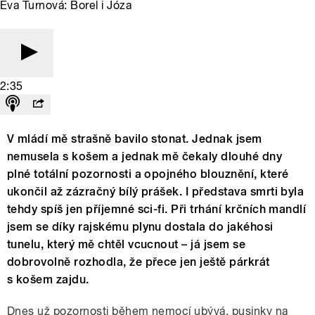
Eva Turnová: Borel i Józa
2:35
V mládí mě strašně bavilo stonat. Jednak jsem
nemusela s košem a jednak mě čekaly dlouhé dny
plné totální pozornosti a opojného blouznění, které
ukončil až zázračný bílý prášek. I představa smrti byla
tehdy spíš jen příjemné sci-fi. Při trhání krčních mandlí
jsem se díky rajskému plynu dostala do jakéhosi
tunelu, který mě chtěl vcucnout – já jsem se
dobrovolně rozhodla, že přece jen ještě párkrát
s košem zajdu.
Dnes už pozornosti během nemocí ubývá, pusinky na