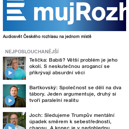
Audiosvět Českého rozhlasu na jednom místě
NEJPOSLOUCHANĚJŠÍ
Telička: Babiš? Větší problém je jeho
okolí. S neskutečnou arogancí se
přikrývají absurdní věci
Bartkovský: Společnost se dělí na dva
tábory. Jeden argumentuje, druhý si
tvoří paralelní realitu
Joch: Sledujeme Trumpův mentální
úpadek směrem k sebestřednosti,
chaosu. A konec je v nedohlednu