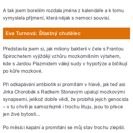
A tak jsem boreliím rozdala jména z kalendáře a k tomu
vymyslela příjmení, která nějak s nemocí souvisí.
Eva Turnová: Šťastný chutělec
Představila jsem si, jak miliony bakterií v čele s Frantou
Spirochetem vyjíždějí vzhůru mozkomíšním výtahem,
kde s Jardou Plazmidem válejí sudy v hypofýze a bičíkují
po kůře mozkové.
Při odkapávání antibiotik si promítám v hlavě, jak teď asi
Jirka Chorobák s Radkem Stonavým upalují mozkovými
synapsemi, jelikož dobře vědí, že probíhá jejich genocida
– v tu chvíli je samozřejmě i trochu lituju, jsou to přece
jen živé bytosti...
Po měsíci kapání a promítání se můj stav trochu zlepšil.