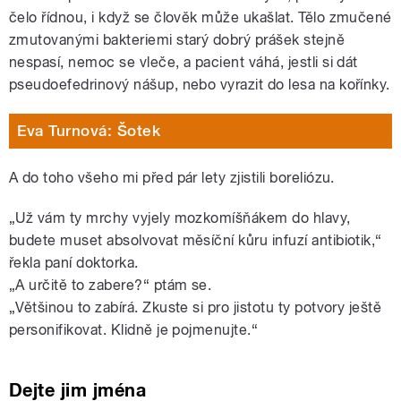
čelo řídnou, i když se člověk může ukašlat. Tělo zmučené
zmutovanými bakteriemi starý dobrý prášek stejně
nespasí, nemoc se vleče, a pacient váhá, jestli si dát
pseudoefedrinový nášup, nebo vyrazit do lesa na kořínky.
Eva Turnová: Šotek
A do toho všeho mi před pár lety zjistili boreliózu.
„Už vám ty mrchy vyjely mozkomíšňákem do hlavy,
budete muset absolvovat měsíční kůru infuzí antibiotik,“
řekla paní doktorka.
„A určitě to zabere?“ ptám se.
„Většinou to zabírá. Zkuste si pro jistotu ty potvory ještě
personifikovat. Klidně je pojmenujte.“
Dejte jim jména