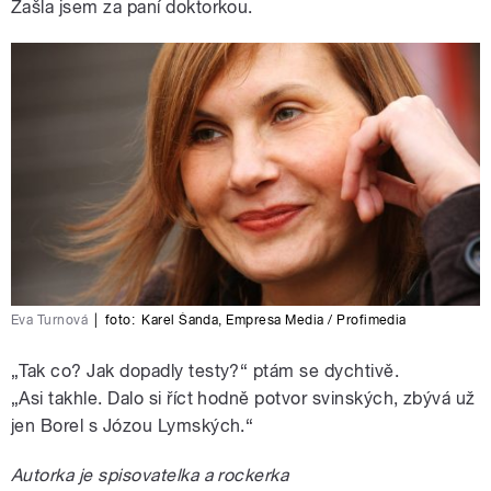
Zašla jsem za paní doktorkou.
Eva Turnová
|
foto:
Karel Šanda
,
Empresa Media / Profimedia
„Tak co? Jak dopadly testy?“ ptám se dychtivě.
„Asi takhle. Dalo si říct hodně potvor svinských, zbývá už
jen Borel s Józou Lymských.“
Autorka je spisovatelka a rockerka