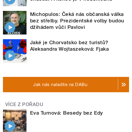
Michopulos: Čeká nás občanská válka
bez střelby. Prezidentské volby budou
džihádem vůči Pavlovi
Jaké je Chorvatsko bez turistů?
Aleksandra Wojtaszeková: Fjaka
Jak nás naladíte na DABu
VÍCE Z POŘADU
Eva Turnová: Besedy bez Edy