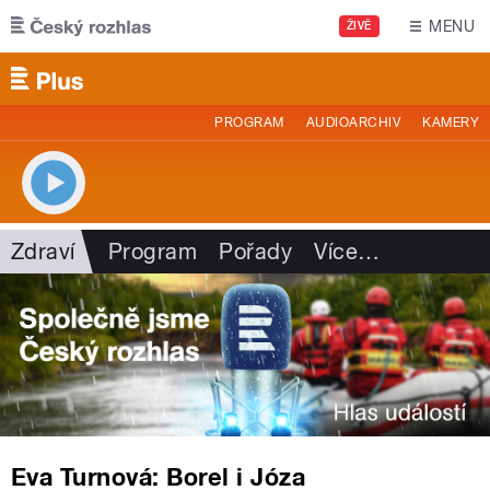
Přejít k hlavnímu obsahu
MENU
ŽIVĚ
PROGRAM
AUDIOARCHIV
KAMERY
Zdraví
Program
Pořady
Více
…
Eva Turnová: Borel i Józa