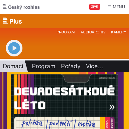
Přejít k hlavnímu obsahu
MENU
ŽIVĚ
PROGRAM
AUDIOARCHIV
KAMERY
Domácí
Program
Pořady
Více
…