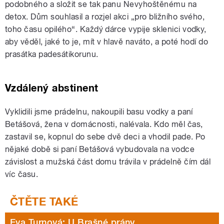
podobného a složit se tak panu Nevyhoštěnému na
detox. Dům souhlasil a rozjel akci „pro bližního svého,
toho času opilého“. Každý dárce vypije sklenici vodky,
aby věděl, jaké to je, mít v hlavě naváto, a poté hodí do
prasátka padesátikorunu.
Vzdálený abstinent
Vyklidili jsme prádelnu, nakoupili basu vodky a paní
Betášová, žena v domácnosti, nalévala. Kdo měl čas,
zastavil se, kopnul do sebe dvě deci a vhodil pade. Po
nějaké době si paní Betášová vybudovala na vodce
závislost a mužská část domu trávila v prádelně čím dál
víc času.
Eva Turnová: U Brašné prány