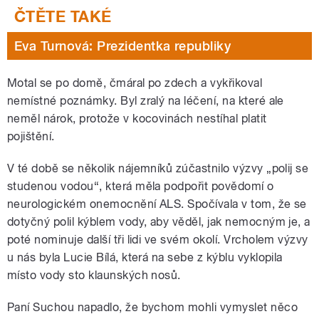
Eva Turnová: Prezidentka republiky
Motal se po domě, čmáral po zdech a vykřikoval
nemístné poznámky. Byl zralý na léčení, na které ale
neměl nárok, protože v kocovinách nestíhal platit
pojištění.
V té době se několik nájemníků zúčastnilo výzvy „polij se
studenou vodou“, která měla podpořit povědomí o
neurologickém onemocnění ALS. Spočívala v tom, že se
dotyčný polil kýblem vody, aby věděl, jak nemocným je, a
poté nominuje další tři lidi ve svém okolí. Vrcholem výzvy
u nás byla Lucie Bílá, která na sebe z kýblu vyklopila
místo vody sto klaunských nosů.
Paní Suchou napadlo, že bychom mohli vymyslet něco