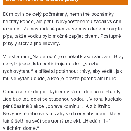
Dům byl sice celý počmáraný, nemístné poznámky
nebraly konce, ale panu Nevyhoštěnému začali všichni
rozumět. Za nastřádané peníze se místo léčení koupila
pípa, takže vodku bylo možné zapíjet pivem. Postupně
přibyly stoly a jiné lihoviny.
V restauraci „Na detoxu“ jelo několik akcí zároveň. Brzy
nebylo jasné, kdo participuje na akci „stavba
rychlovýtahu“ a přišel si potáhnout trávy, aby věděl, jak
mu ve výtahu bude, a kdo je prostě potenciální hulič.
Občas se někdo polil kýblem v rámci dobíhající štafety
„ice bucket, polej se studenou vodou“. V rohu kuckalo
pár účastníků akce „oprava komínu“. A z bližního
Nevyhoštěného se stal záhy vzdálený abstinent, který
tajně šetří na svůj soukromý projekt: „Hledám 1+1
v tichém domě.“