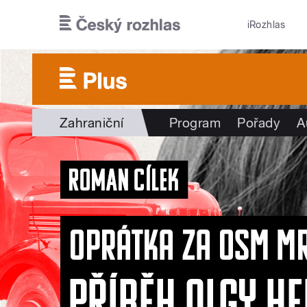
Přejít k hlavnímu obsahu
iRozhlas
Zahraniční
Program
Pořady
A