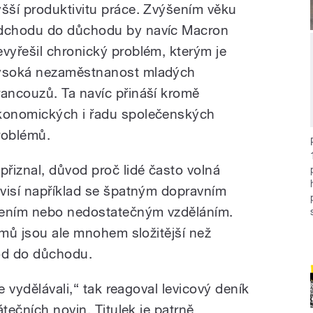
yšší produktivitu práce. Zvýšením věku
dchodu do důchodu by navíc Macron
evyřešil chronický problém, kterým je
ysoká nezaměstnanost mladých
rancouzů. Ta navíc přináší kromě
konomických i řadu společenských
roblémů.
řiznal, důvod proč lidé často volná
visí například se špatným dopravním
ením nebo nedostatečným vzděláním.
émů jsou ale mnohem složitější než
od do důchodu.
e vydělávali,“ tak reagoval levicový deník
tečních novin. Titulek je patrně