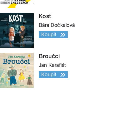
Kost
Bára Dočkalová
Koupit
Broučci
Jan Karafiát
Koupit