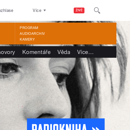
ozhlase
Více
ŽIVĚ
PROGRAM
AUDIOARCHIV
KAMERY
ovory
Komentáře
Věda
Více
…