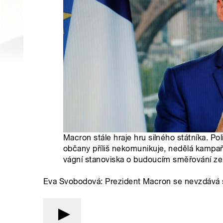
Macron stále hraje hru silného státníka. Poli
občany příliš nekomunikuje, nedělá kampaň
vágní stanoviska o budoucím směřování ze
Eva Svobodová: Prezident Macron se nevzdává s