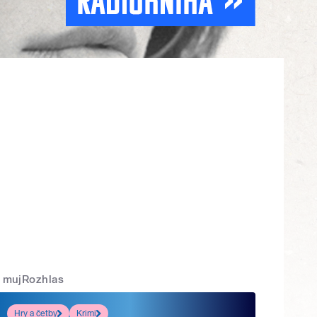
mujRozhlas
Hry a četby
Krimi