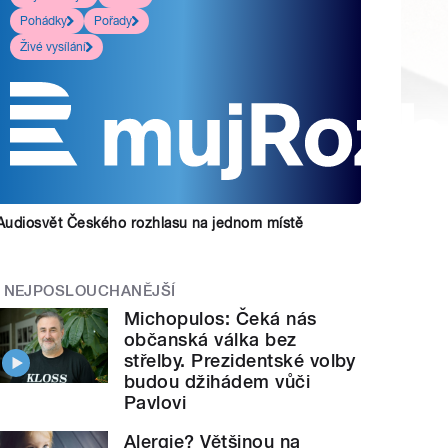
Pohádky
Pořady
Živé vysílání
Audiosvět Českého rozhlasu na jednom místě
NEJPOSLOUCHANĚJŠÍ
Michopulos: Čeká nás
občanská válka bez
střelby. Prezidentské volby
budou džihádem vůči
Pavlovi
Alergie? Většinou na