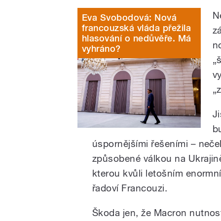
N
Eva Svobodová: Nová
francouzská vláda přežila
z
hlasování o nedůvěře. Má
n
vyhráno?
„
v
„
J
b
úspornějšími řešeními – nečel
způsobené válkou na Ukrajině,
kterou kvůli letošním enormní
řadoví Francouzi.
Škoda jen, že Macron nutnost 