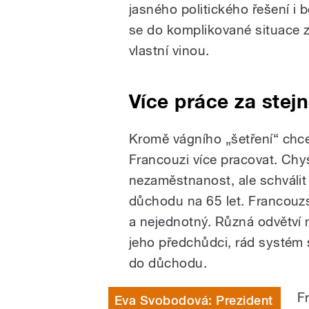
jasného politického řešení i
se do komplikované situace zv
vlastní vinou.
Více práce za ste
Kromě vágního „šetření“ chce
Francouzi více pracovat. Chys
nezaměstnanost, ale schválit
důchodu na 65 let. Francou
a nejednotný. Různá odvětví m
jeho předchůdci, rád systém 
do důchodu.
F
Eva Svobodová: Prezident