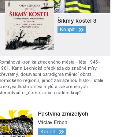
Šikmý kostel 3
Koupit
Románová kronika ztraceného města - léta 1945–
1961. Karin Lednická předkládá do značné míry
převratný, dosavadní paradigma měnící obraz
hornického regionu, jehož zahlazenou historii stále
překrývá tlustá vrstva mýtů a zakořeněných
stereotypů o „černé zemi a rudém kraji“.
Pastvina zmizelých
Václav Erben
Koupit