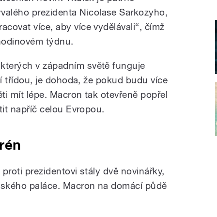
alého prezidenta Nicolase Sarkozyho,
acovat více, aby více vydělávali“, čímž
hodinovém týdnu.
 kterých v západním světě funguje
dní třídou, je dohoda, že pokud budu více
ěti mít lépe. Macron tak otevřeně popřel
atit napříč celou Evropou.
rén
 proti prezidentovi stály dvě novinářky,
ejského paláce. Macron na domácí půdě