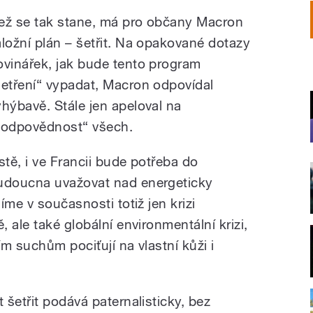
ež se tak stane, má pro občany Macron
áložní plán – šetřit. Na opakované dotazy
ovinářek, jak bude tento program
šetření“ vypadat, Macron odpovídal
yhýbavě. Stále jen apeloval na
zodpovědnost“ všech.
istě, i ve Francii bude potřeba do
udoucna uvažovat nad energeticky
íme v současnosti totiž jen krizi
 ale také globální environmentální krizi,
m suchům pociťují na vlastní kůži i
šetřit podává paternalisticky, bez