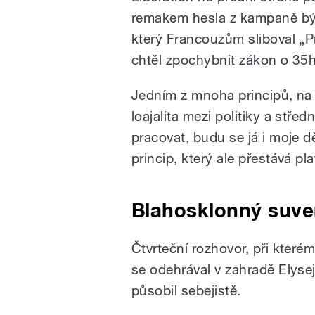
remakem hesla z kampaně býv
který Francouzům sliboval „Pr
chtěl zpochybnit zákon o 35
Jedním z mnoha principů, na
loajalita mezi politiky a stře
pracovat, budu se já i moje d
princip, který ale přestává pl
Blahosklonný suve
Čtvrteční rozhovor, při kterém
se odehrával v zahradě Elys
působil sebejistě.