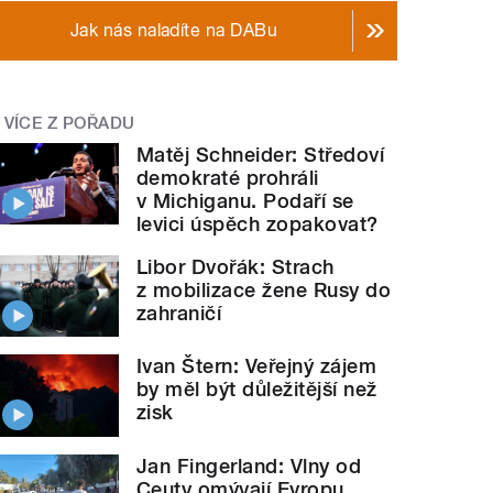
Jak nás naladíte na DABu
VÍCE Z POŘADU
Matěj Schneider: Středoví
demokraté prohráli
v Michiganu. Podaří se
levici úspěch zopakovat?
Libor Dvořák: Strach
z mobilizace žene Rusy do
zahraničí
Ivan Štern: Veřejný zájem
by měl být důležitější než
zisk
Jan Fingerland: Vlny od
Ceuty omývají Evropu