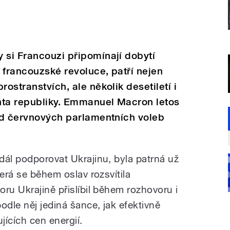
 si Francouzi připomínají dobytí
é francouzské revoluce, patří nejen
rostranstvích, ale několik desetiletí i
nta republiky. Emmanuel Macron letos
 od červnových parlamentních voleb
dál podporovat Ukrajinu, byla patrná už
terá se během oslav rozsvítila
ru Ukrajině přislíbil během rozhovoru i
odle něj jediná šance, jak efektivně
jících cen energií.