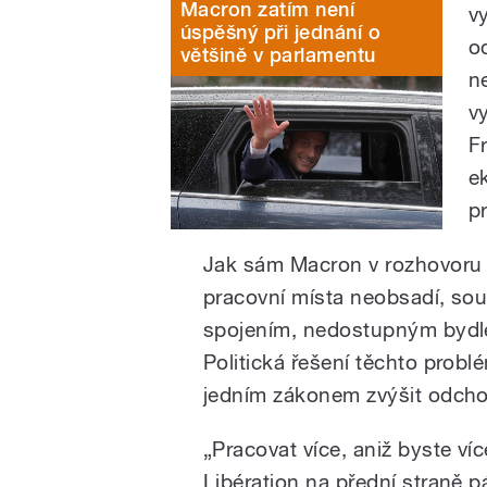
Macron zatím není
v
úspěšný při jednání o
o
většině v parlamentu
n
v
F
e
p
Jak sám Macron v rozhovoru p
pracovní místa neobsadí, sou
spojením, nedostupným bydl
Politická řešení těchto probl
jedním zákonem zvýšit odch
„Pracovat více, aniž byste víc
Libération na přední straně pá