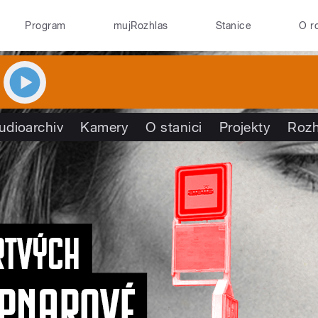
Program
mujRozhlas
Stanice
O r
udioarchiv
Kamery
O stanici
Projekty
Rozh