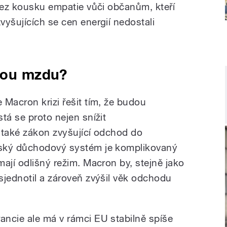
 bez kousku empatie vůči občanům, kteří
yšujících se cen energií nedostali
jnou mzdu?
 Macron krizi řešit tím, že budou
tá se proto nejen snížit
 také zákon zvyšující odchod do
zský důchodový systém je komplikovaný
ají odlišný režim. Macron by, stejně jako
sjednotil a zároveň zvýšil věk odchodu
rancie ale má v rámci EU stabilně spíše