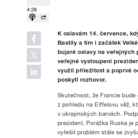
4:28
K oslavám 14. července, kdy
Bastily a tím i začátek Velk
bujaré oslavy na veřejných p
veřejné vystoupení prezide
využil příležitost a poprvé
poskytl rozhovor.
Skutečnost, že Francie bude 
z pohledu na Eiffelovu věž, k
v ukrajinských barvách. Podpo
prezident. Porážka Ruska je p
vyřešit problém stále se zvyšu