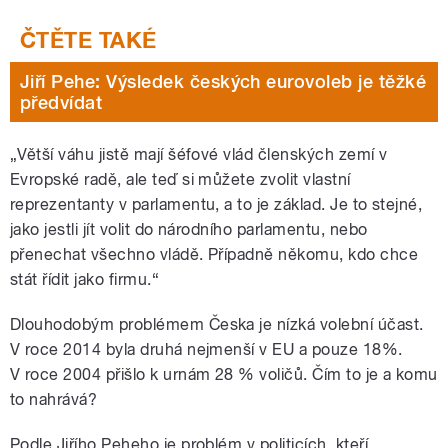
Jiří Pehe: Výsledek českých eurovoleb je těžké
předvídat
„Větší váhu jistě mají šéfové vlád členských zemí v
Evropské radě, ale teď si můžete zvolit vlastní
reprezentanty v parlamentu, a to je základ. Je to stejné,
jako jestli jít volit do národního parlamentu, nebo
přenechat všechno vládě. Případně někomu, kdo chce
stát řídit jako firmu.“
Dlouhodobým problémem Česka je nízká volební účast.
V roce 2014 byla druhá nejmenší v EU a pouze 18%.
V roce 2004 přišlo k urnám 28 % voličů. Čím to je a komu
to nahrává?
Podle Jiřího Peheho je problém v politicích, kteří