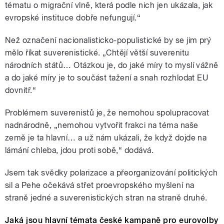
tématu o migrační vlně, která podle nich jen ukázala, jak
evropské instituce dobře nefungují.“
Než označení nacionalisticko-populistické by se jim prý
mělo říkat suverenistické. „Chtějí větší suverenitu
národních států… Otázkou je, do jaké míry to myslí vážně
a do jaké míry je to součást tažení a snah rozhlodat EU
dovnitř.“
Problémem suverenistů je, že nemohou spolupracovat
nadnárodně, „nemohou vytvořit frakci na téma naše
země je ta hlavní… a už nám ukázali, že když dojde na
lámání chleba, jdou proti sobě,“ dodává.
Jsem tak svědky polarizace a přeorganizování politických
sil a Pehe očekává střet proevropského myšlení na
straně jedné a suverenistických stran na straně druhé.
Jaká jsou hlavní témata české kampaně pro eurovolby