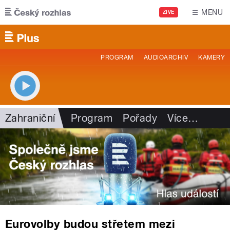
Přejít k hlavnímu obsahu
MENU
ŽIVĚ
PROGRAM
AUDIOARCHIV
KAMERY
Zahraniční
Program
Pořady
Více
…
Eurovolby budou střetem mezi