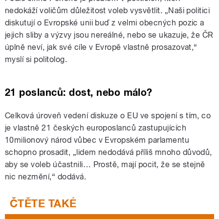
nedokáží voličům důležitost voleb vysvětlit. „Naši politici
diskutují o Evropské unii buď z velmi obecných pozic a
jejich sliby a výzvy jsou nereálné, nebo se ukazuje, že ČR
úplně neví, jak své cíle v Evropě vlastně prosazovat,“
myslí si politolog.
21 poslanců: dost, nebo málo?
Celková úroveň vedení diskuze o EU ve spojení s tím, co
je vlastně 21 českých europoslanců zastupujících
10milionový národ vůbec v Evropském parlamentu
schopno prosadit, „lidem nedodává příliš mnoho důvodů,
aby se voleb účastnili… Prostě, mají pocit, že se stejně
nic nezmění,“ dodává.