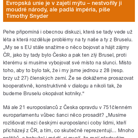
Evropská unie je v zajetí mýtu – nestvořily ji
moudré národy, ale padlá impéria, píše
Timothy Snyder
Pehe připomíná i obecnou diskuzi, která se tady vede už
léta a která rozděluje problémy na ty naše a ty z Bruselu.
„My se s EU stále snažíme o něco bojovat a hájit zájmy
ČR, jako by tady bylo Česko a pak ten zlý Brusel, proti
kterému si musíme vybojovat své místo na slunci. Místo
toho, aby to bylo tak, že i my jsme jednou z 28 (resp.
brzy už 27) členských zemí. Že se dokážeme prosazovat
kooperativně, konstruktivně v dialogu a nikoli tak, že
budeme Bruselu okopávat kotníky.“
Má ale 21 europoslanců z Česka opravdu v 751členném
europarlamentu vůbec šanci něco prosadit? „Musíme
rozlišovat mezi českými europoslanci coby lidmi, kteří
přicházejí z ČR, a tím, co skutečně reprezentují… Mnoho