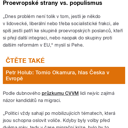
Proevropské strany vs. populismus
„Dnes problém není tolik v tom, jestli je někdo
v lidovecké, liberální nebo třeba socialistické frakci, ale
spíš jestli patří ke skupině proevropských poslanců, kteří
si přejí další integraci, nebo naopak do skupiny proti
dalším reformám v EU,“ myslí si Pehe.
Petr Holub: Tomio Okamura, hlas Česka v
Evropě
Podle dubnového
průzkumu CVVM
lidi nejvíc zajímá
názor kandidátů na migraci.
„Politici vždy sahají po mobilizujících tématech, která
jsou schopna oslovit voliče. Kdyby byly volby před
dvěma roky, tedy v čase migrační krize, bylo by to