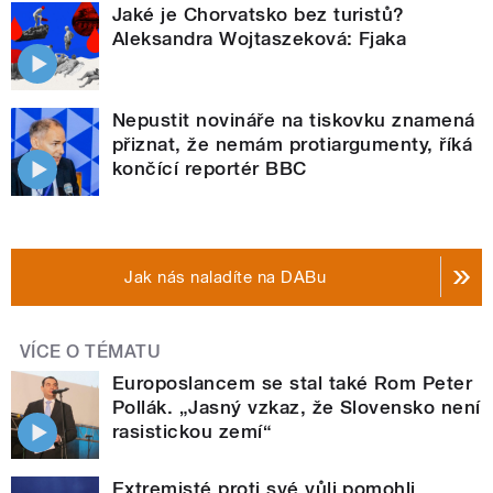
Jaké je Chorvatsko bez turistů?
Aleksandra Wojtaszeková: Fjaka
Nepustit novináře na tiskovku znamená
přiznat, že nemám protiargumenty, říká
končící reportér BBC
Jak nás naladíte na DABu
VÍCE O TÉMATU
Europoslancem se stal také Rom Peter
Pollák. „Jasný vzkaz, že Slovensko není
rasistickou zemí“
Extremisté proti své vůli pomohli