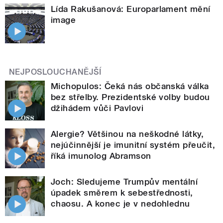
Lída Rakušanová: Europarlament mění
image
NEJPOSLOUCHANĚJŠÍ
Michopulos: Čeká nás občanská válka
bez střelby. Prezidentské volby budou
džihádem vůči Pavlovi
Alergie? Většinou na neškodné látky,
nejúčinnější je imunitní systém přeučit,
říká imunolog Abramson
Joch: Sledujeme Trumpův mentální
úpadek směrem k sebestřednosti,
chaosu. A konec je v nedohlednu