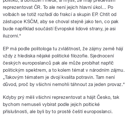
politiků, a bohužel i médií, si myslí, že mají především
reprezentovat ČR. To ale není jejich hlavní úkol… Po
volbách se totiž rozřadí do frakcí a skupin EP. Chtít od
zástupce KSČM, aby se choval stejně jako ten, co pak
bude například součástí Evropské lidové strany, je asi
iluzorní.“
EP má podle politologa tu zvláštnost, že zájmy země hájí
vždy z hlediska nějaké politické filozofie. Sjednocení
českých europoslanců pak ale může probíhat napříč
politickým spektrem, a to kolem témat v národním zájmu.
„Takovým tématem je dvojí kvalita potravin. Tam není
důvod, proč by všichni nemohli táhnout za jeden provaz.“
Kdyby prý měli všichni reprezentovat a hájit Česko, tak
bychom nemuseli vybírat podle jejich poltické
příslušnosti, ale byli by to prostě čeští europoslanci.