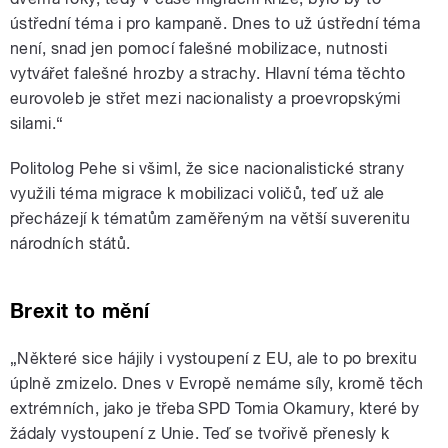
ústřední téma i pro kampaně. Dnes to už ústřední téma
není, snad jen pomocí falešné mobilizace, nutnosti
vytvářet falešné hrozby a strachy. Hlavní téma těchto
eurovoleb je střet mezi nacionalisty a proevropskými
silami.“
Politolog Pehe si všiml, že sice nacionalistické strany
využili téma migrace k mobilizaci voličů, teď už ale
přecházejí k tématům zaměřeným na větší suverenitu
národních států.
Brexit to mění
„Některé sice hájily i vystoupení z EU, ale to po brexitu
úplně zmizelo. Dnes v Evropě nemáme síly, kromě těch
extrémních, jako je třeba SPD Tomia Okamury, které by
žádaly vystoupení z Unie. Teď se tvořivě přenesly k