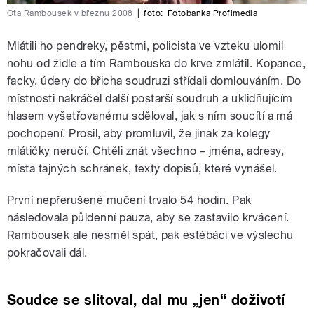
Ota Rambousek v březnu 2008
|
foto:
Fotobanka Profimedia
Mlátili ho pendreky, pěstmi, policista ve vzteku ulomil
nohu od židle a tím Rambouska do krve zmlátil. Kopance,
facky, údery do břicha soudruzi střídali domlouváním. Do
místnosti nakráčel další postarší soudruh a uklidňujícím
hlasem vyšetřovanému sděloval, jak s ním soucítí a má
pochopení. Prosil, aby promluvil, že jinak za kolegy
mlátičky neručí. Chtěli znát všechno – jména, adresy,
místa tajných schránek, texty dopisů, které vynášel.
První nepřerušené mučení trvalo 54 hodin. Pak
následovala půldenní pauza, aby se zastavilo krvácení.
Rambousek ale nesměl spát, pak estébáci ve výslechu
pokračovali dál.
Soudce se slitoval, dal mu „jen“ doživotí