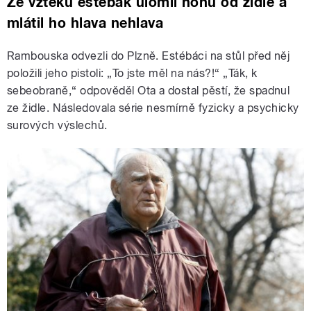
Ze vzteku estébák ulomil nohu od židle a
mlátil ho hlava nehlava
Rambouska odvezli do Plzně. Estébáci na stůl před něj
položili jeho pistoli: „To jste měl na nás?!“ „Ták, k
sebeobraně,“ odpověděl Ota a dostal pěstí, že spadnul
ze židle. Následovala série nesmírně fyzicky a psychicky
surových výslechů.