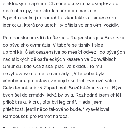
elektrickým napětím. Čtveřice dorazila na okraj lesa do
malé chalupy, kde žili staří němečtí manželé.
S pochopením jim pomohli a zkontaktovali americkou
jednotku, která pro uprchlíky přijela vojenskými vozidly.
Rambouska umístili do Řezna – Regensburgu v Bavorsku
do bývalého gymnázia. V táboře se tísnily tisíce
uprchlíků. Část osazenstva po měsíci odvezli do bývalých
nacistických dělostřeleckých kasáren ve Schwäbisch
Gmündu, kde Ota získal práci ve skladu. To mu
nevyhovovalo, chtěl do armády: „V té době byla
všeobecná představa, že dojde ke třetí světové válce.
Celý demokratický Západ proti Sovětskému svazu! Býval
bych šel do armády, když by byla. Rozhodně jsem chtěl
přiložit ruku k dílu, táta byl legionář. Hledal jsem
příležitost, jestli něco takového bude,“ vysvětloval
Rambousek pro Paměť národa.