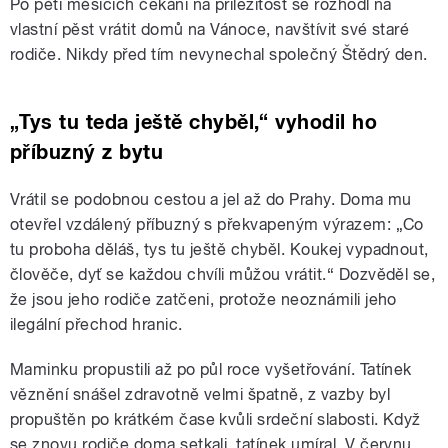
Po pěti měsících čekání na příležitost se rozhodl na
vlastní pěst vrátit domů na Vánoce, navštívit své staré
rodiče. Nikdy před tím nevynechal společný Štědrý den.
„Tys tu teda ještě chyběl,“ vyhodil ho
příbuzný z bytu
Vrátil se podobnou cestou a jel až do Prahy. Doma mu
otevřel vzdálený příbuzný s překvapeným výrazem: „Co
tu proboha děláš, tys tu ještě chyběl. Koukej vypadnout,
člověče, dyť se každou chvíli můžou vrátit.“ Dozvěděl se,
že jsou jeho rodiče zatčeni, protože neoznámili jeho
ilegální přechod hranic.
Maminku propustili až po půl roce vyšetřování. Tatínek
věznění snášel zdravotně velmi špatně, z vazby byl
propuštěn po krátkém čase kvůli srdeční slabosti. Když
se znovu rodiče doma setkali, tatínek umíral. V červnu