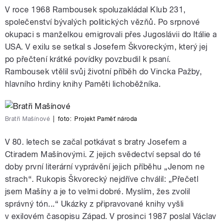
V roce 1968 Rambousek spoluzakládal Klub 231,
společenství bývalých politických vězňů. Po srpnové
okupaci s manželkou emigrovali přes Jugoslávii do Itálie a
USA. V exilu se setkal s Josefem Škvoreckým, který jej
po přečtení krátké povídky povzbudil k psaní.
Rambousek vtělil svůj životní příběh do Vincka Pažby,
hlavního hrdiny knihy Paměti lichoběžníka.
Bratři Mašínové
|
foto:
Projekt Paměť národa
V 80. letech se začal potkávat s bratry Josefem a
Ctiradem Mašínovými. Z jejich svědectví sepsal do té
doby první literární vyprávění jejich příběhu „Jenom ne
strach“. Rukopis Škvorecký nejdříve chválil: „Přečetl
jsem Mašíny a je to velmi dobré. Myslím, žes zvolil
správný tón...“ Ukázky z připravované knihy vyšli
v exilovém časopisu Západ. V prosinci 1987 poslal Václav