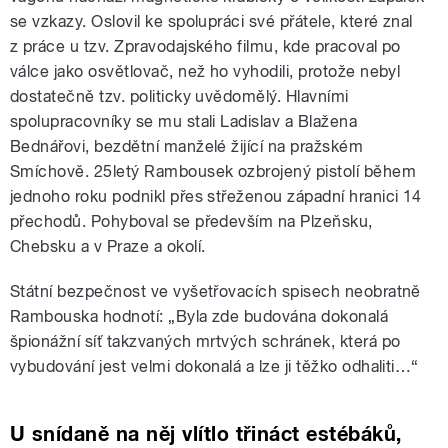
se vzkazy. Oslovil ke spolupráci své přátele, které znal
z práce u tzv. Zpravodajského filmu, kde pracoval po
válce jako osvětlovač, než ho vyhodili, protože nebyl
dostatečně tzv. politicky uvědomělý. Hlavními
spolupracovníky se mu stali Ladislav a Blažena
Bednářovi, bezdětní manželé žijící na pražském
Smíchově. 25letý Rambousek ozbrojený pistolí během
jednoho roku podnikl přes střeženou západní hranici 14
přechodů. Pohyboval se především na Plzeňsku,
Chebsku a v Praze a okolí.
Státní bezpečnost ve vyšetřovacích spisech neobratně
Rambouska hodnotí: „Byla zde budována dokonalá
špionážní síť takzvaných mrtvých schránek, která po
vybudování jest velmi dokonalá a lze ji těžko odhaliti…“
U snídaně na něj vlítlo třináct estébáků,