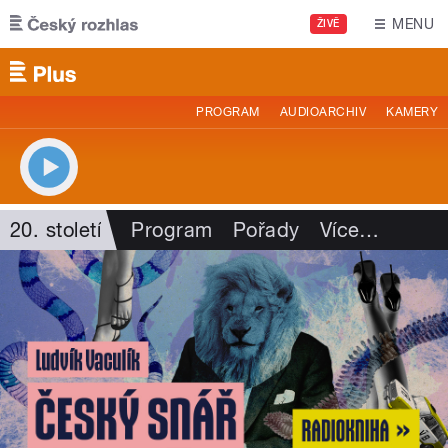
Přejít k hlavnímu obsahu
MENU
ŽIVĚ
PROGRAM
AUDIOARCHIV
KAMERY
20. století
Program
Pořady
Více
…