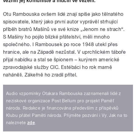
věznili jej komunisté a mučili ve vězení.
Otu Rambouska ovšem lidé znají spíše jako tělnatého
spisovatele, který jako první autor vyprávěl strhující
příběh bratrů Mašínů ve své knize „Jenom ne strach“.
S Mašíny ho pojilo blízké přátelství, měli mnoho
společného. I Rambousek po roce 1948 utekl přes
hranice, ale na Západě nezůstal. V uprchlickém táboře
přijal nabídku a stal se špionem – kurýrem americké
zpravodajské služby CIC. Estébáci ho rok marně
naháněli. Zákeřně ho zradil přítel.
Audio vzpomínky Otakara Rambouska zaznamenali lidé z
neziskové organizace Post Bellum pro projekt Paměť
národa. Redakce je financována především z příspěvků
Klubu přátel Paměti národa. Přijměte pozvání i Vy. Jak na to
naleznete
zde
.