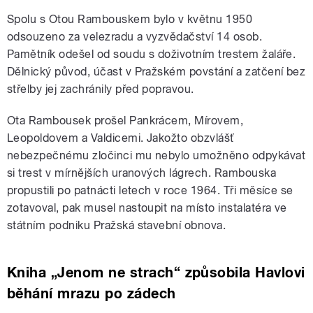
Spolu s Otou Rambouskem bylo v květnu 1950
odsouzeno za velezradu a vyzvědačství 14 osob.
Pamětník odešel od soudu s doživotním trestem žaláře.
Dělnický původ, účast v Pražském povstání a zatčení bez
střelby jej zachránily před popravou.
Ota Rambousek prošel Pankrácem, Mírovem,
Leopoldovem a Valdicemi. Jakožto obzvlášť
nebezpečnému zločinci mu nebylo umožněno odpykávat
si trest v mírnějších uranových lágrech. Rambouska
propustili po patnácti letech v roce 1964. Tři měsíce se
zotavoval, pak musel nastoupit na místo instalatéra ve
státním podniku Pražská stavební obnova.
Kniha „Jenom ne strach“ způsobila Havlovi
běhání mrazu po zádech