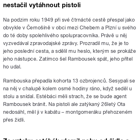
nestačil vytáhnout pistoli
Na podzim roku 1949 při své čtrnácté cestě přespal jako
obvykle v Černošíně v obci mezi Chebem a Plzní u svého
do té doby spolehlivého spolupracovníka. Právě u něj
vyzvedával zpravodajské zprávy. Prozradil mu, že je to
jeho poslední cesta, a sdělil mu heslo, kterým se prokáže
jeho nástupce. Zatímco šel Rambousek spát, jeho přítel
ho udal.
Rambouska přepadla kohorta 13 ozbrojenců. Sesypali se
na něj v chalupě kolem osmé hodiny ráno, když seděl u
stolu a snídal. Estébáci měli strach, že se bude agent
Rambousek bránit. Na pistoli ale zatýkaný 26letý Ota
nedosáhl, měl ji v kabátu – montgomeráku přehozeném
přes židli.