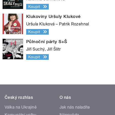
Koupit
Klukoviny Uršuly Klukové
Uršula Kluková – Patrik Rozehnal
Koupit
Půlnoční párty S+Š
Jiří Suchý, Jiří Šlitr
Koupit
Český rozhlas
O nás
Válka na Ukrajině
Jak nás naladíte
Komunální volby
Nápověda