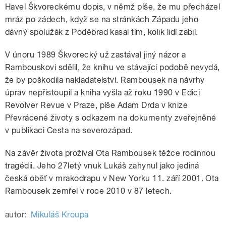
Havel Škvoreckému dopis, v němž píše, že mu přecházel
mráz po zádech, když se na stránkách Západu jeho
dávný spolužák z Poděbrad kasal tím, kolik lidí zabil.
V únoru 1989 Škvorecký už zastával jiný názor a
Rambouskovi sdělil, že knihu ve stávající podobě nevydá,
že by poškodila nakladatelství. Rambousek na návrhy
úprav nepřistoupil a kniha vyšla až roku 1990 v Edici
Revolver Revue v Praze, píše Adam Drda v knize
Převrácené životy s odkazem na dokumenty zveřejněné
v publikaci Cesta na severozápad.
Na závěr života prožíval Ota Rambousek těžce rodinnou
tragédii. Jeho 27letý vnuk Lukáš zahynul jako jediná
česká oběť v mrakodrapu v New Yorku 11. září 2001. Ota
Rambousek zemřel v roce 2010 v 87 letech.
autor:
Mikuláš Kroupa