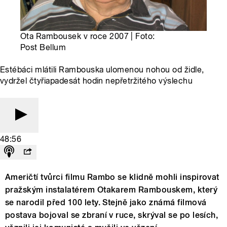
Ota Rambousek v roce 2007 | Foto:
Post Bellum
Estébáci mlátili Rambouska ulomenou nohou od židle,
vydržel čtyřiapadesát hodin nepřetržitého výslechu
48:56
Američtí tvůrci filmu Rambo se klidně mohli inspirovat
pražským instalatérem Otakarem Rambouskem, který
se narodil před 100 lety. Stejně jako známá filmová
postava bojoval se zbraní v ruce, skrýval se po lesích,