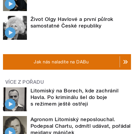
Život Olgy Havlové a první půlrok
samostatné České republiky
Jak nás naladíte na DABu
VÍCE Z POŘADU
Litomiský na Borech, kde zachránil
Havla. Po kriminálu šel do boje
s režimem ještě ostřeji
Agronom Litomiský neposlouchal.
Podepsal Chartu, odmítl udávat, pořádal
mejdany mániček