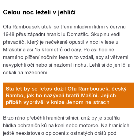
Celou noc leželi v jehličí
Ota Rambousek utekl se třemi mladými lidmi v červnu
1948 přes západní hranici u Domažlic. Skupinu vedl
převaděč, který je nečekaně opustil v noci v lese u
Mrákotína asi 15 kilometrů od čáry. Po asi hodině
marného plížení nočním lesem to vzdali, aby si větvemi
nevypíchli oči nebo si nezlomili nohu. Lehli si do jehličí a
čekali na rozednění.
Sta let by se letos dožil Ota Rambousek, český
Rambo, jak ho nazývali bratři Mašíni. Jejich
příběh vyprávěl v knize Jenom ne strach
Brzo ráno přeběhli hraniční silnici, aniž by je spatřila
hlídka pohraničníků na koni nebo motorce. Na hranicích
ještě neexistovalo oplocení z ostnatých drátů pod