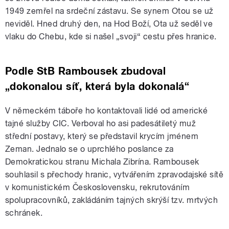
1949 zemřel na srdeční zástavu. Se synem Otou se už
neviděl. Hned druhý den, na Hod Boží, Ota už seděl ve
vlaku do Chebu, kde si našel „svoji“ cestu přes hranice.
Podle StB Rambousek zbudoval
„dokonalou síť, která byla dokonalá“
V německém táboře ho kontaktovali lidé od americké
tajné služby CIC. Verboval ho asi padesátiletý muž
střední postavy, který se představil krycím jménem
Zeman. Jednalo se o uprchlého poslance za
Demokratickou stranu Michala Zibrína. Rambousek
souhlasil s přechody hranic, vytvářením zpravodajské sítě
v komunistickém Československu, rekrutováním
spolupracovníků, zakládáním tajných skrýší tzv. mrtvých
schránek.