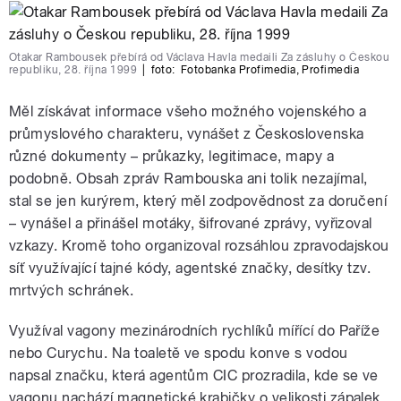
Otakar Rambousek přebírá od Václava Havla medaili Za zásluhy o Českou
republiku, 28. října 1999
|
foto:
Fotobanka Profimedia
,
Profimedia
Měl získávat informace všeho možného vojenského a
průmyslového charakteru, vynášet z Československa
různé dokumenty – průkazky, legitimace, mapy a
podobně. Obsah zpráv Rambouska ani tolik nezajímal,
stal se jen kurýrem, který měl zodpovědnost za doručení
– vynášel a přinášel motáky, šifrované zprávy, vyřizoval
vzkazy. Kromě toho organizoval rozsáhlou zpravodajskou
síť využívající tajné kódy, agentské značky, desítky tzv.
mrtvých schránek.
Využíval vagony mezinárodních rychlíků mířící do Paříže
nebo Curychu. Na toaletě ve spodu konve s vodou
napsal značku, která agentům CIC prozradila, kde se ve
vagonu nachází magnetické krabičky o velikosti zápalek