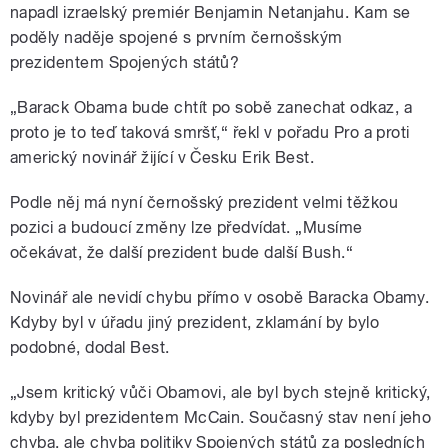
napadl izraelský premiér Benjamin Netanjahu. Kam se
poděly naděje spojené s prvním černošským
prezidentem Spojených států?
„Barack Obama bude chtít po sobě zanechat odkaz, a
proto je to teď taková smršť,“ řekl v pořadu Pro a proti
americký novinář žijící v Česku Erik Best.
Podle něj má nyní černošský prezident velmi těžkou
pozici a budoucí změny lze předvídat. „Musíme
očekávat, že další prezident bude další Bush.“
Novinář ale nevidí chybu přímo v osobě Baracka Obamy.
Kdyby byl v úřadu jiný prezident, zklamání by bylo
podobné, dodal Best.
„Jsem kritický vůči Obamovi, ale byl bych stejně kritický,
kdyby byl prezidentem McCain. Současný stav není jeho
chyba, ale chyba politiky Spojených států za posledních