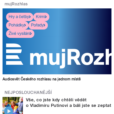
mujRozhlas
Hry a četby
Krimi
Pohádky
Pořady
Živé vysílání
Audiosvět Českého rozhlasu na jednom místě
NEJPOSLOUCHANĚJŠÍ
Vše, co jste kdy chtěli vědět
o Vladimiru Putinovi a báli jste se zeptat