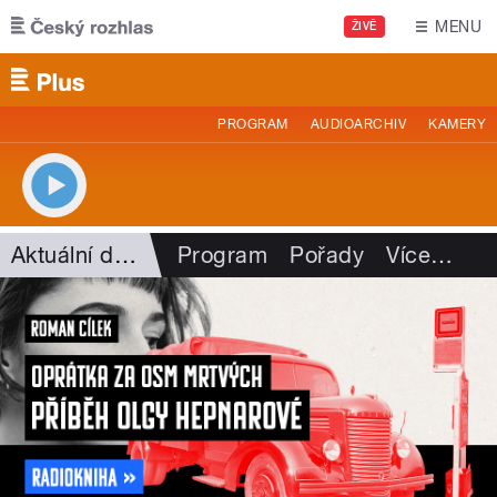
Přejít k hlavnímu obsahu
MENU
ŽIVĚ
PROGRAM
AUDIOARCHIV
KAMERY
Aktuální dění
Program
Pořady
Více
…