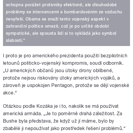
schopna porážet protivníky efektivně, ale dlouhodobé
problémy se intervencemi a bombardováním ze vzduchu
nevyřeší. Obama se snaží tento vojenský aspekt v
zahraniční politice omezit, což je po určité období
sympatické, ale spousta lidí si to vykládá jako symbol
slabosti.“
I proto je pro amerického prezidenta použití bezpilotních
letounů politicko-vojenský kompromis, soudí odborník.
„U amerických občanů jsou útoky drony oblíbené,
protože nejsou riskovány útoky amerických vojáků, a
zároveň je uspokojen Pentagon, protože se dějí vojenské
akce.“
Otázkou podle Kozáka je i to, nakolik se má používat
americká armáda. „Je to poměrně drahá záležitost. Za
Bushe byla představa, že když už jí máme, bylo by
zbabělé ji nepoužívat jako prostředek řešení problémů.“