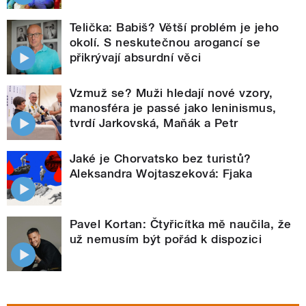
Telička: Babiš? Větší problém je jeho
okolí. S neskutečnou arogancí se
přikrývají absurdní věci
Vzmuž se? Muži hledají nové vzory,
manosféra je passé jako leninismus,
tvrdí Jarkovská, Maňák a Petr
Jaké je Chorvatsko bez turistů?
Aleksandra Wojtaszeková: Fjaka
Pavel Kortan: Čtyřicítka mě naučila, že
už nemusím být pořád k dispozici