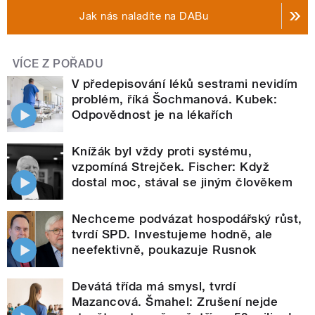
Jak nás naladíte na DABu
VÍCE Z POŘADU
V předepisování léků sestrami nevidím
problém, říká Šochmanová. Kubek:
Odpovědnost je na lékařích
Knížák byl vždy proti systému,
vzpomíná Strejček. Fischer: Když
dostal moc, stával se jiným člověkem
Nechceme podvázat hospodářský růst,
tvrdí SPD. Investujeme hodně, ale
neefektivně, poukazuje Rusnok
Devátá třída má smysl, tvrdí
Mazancová. Šmahel: Zrušení nejde