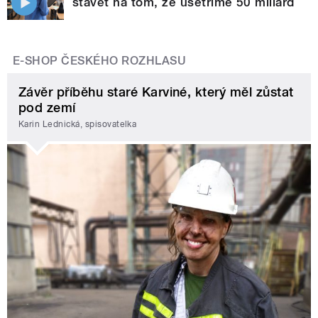
stavět na tom, že ušetříme 50 miliard
E-SHOP ČESKÉHO ROZHLASU
Závěr příběhu staré Karviné, který měl zůstat
pod zemí
Karin Lednická, spisovatelka