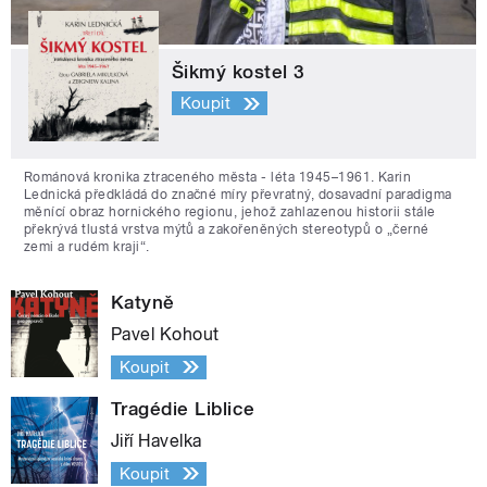
Šikmý kostel 3
Koupit
Románová kronika ztraceného města - léta 1945–1961. Karin
Lednická předkládá do značné míry převratný, dosavadní paradigma
měnící obraz hornického regionu, jehož zahlazenou historii stále
překrývá tlustá vrstva mýtů a zakořeněných stereotypů o „černé
zemi a rudém kraji“.
Katyně
Pavel Kohout
Koupit
Tragédie Liblice
Jiří Havelka
Koupit