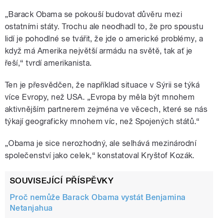
„Barack Obama se pokouší budovat důvěru mezi
ostatními státy. Trochu ale neodhadl to, že pro spoustu
lidí je pohodlné se tvářit, že jde o americké problémy, a
když má Amerika největší armádu na světě, tak ať je
řeší,“ tvrdí amerikanista.
Ten je přesvědčen, že například situace v Sýrii se týká
více Evropy, než USA. „Evropa by měla být mnohem
aktivnějším partnerem zejména ve věcech, které se nás
týkají geograficky mnohem víc, než Spojených států.“
„Obama je sice nerozhodný, ale selhává mezinárodní
společenství jako celek,“ konstatoval Kryštof Kozák.
SOUVISEJÍCÍ PŘÍSPĚVKY
Proč nemůže Barack Obama vystát Benjamina
Netanjahua