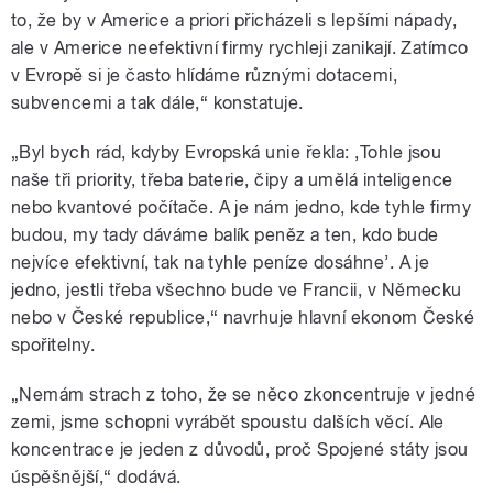
to, že by v Americe a priori přicházeli s lepšími nápady,
ale v Americe neefektivní firmy rychleji zanikají. Zatímco
v Evropě si je často hlídáme různými dotacemi,
subvencemi a tak dále,“ konstatuje.
„Byl bych rád, kdyby Evropská unie řekla: ‚Tohle jsou
naše tři priority, třeba baterie, čipy a umělá inteligence
nebo kvantové počítače. A je nám jedno, kde tyhle firmy
budou, my tady dáváme balík peněz a ten, kdo bude
nejvíce efektivní, tak na tyhle peníze dosáhne’. A je
jedno, jestli třeba všechno bude ve Francii, v Německu
nebo v České republice,“ navrhuje hlavní ekonom České
spořitelny.
„Nemám strach z toho, že se něco zkoncentruje v jedné
zemi, jsme schopni vyrábět spoustu dalších věcí. Ale
koncentrace je jeden z důvodů, proč Spojené státy jsou
úspěšnější,“ dodává.