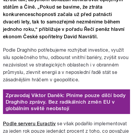
státům a Číně. „Pokud se bavíme, že ztráta
konkurenceschopnosti začala už před patnácti
dvaceti lety, tak to samozřejmě nezměníme během
jednoho roku,“ přibližuje v pořadu Řečí peněz hlavní
ekonom České spořitelny David Navrátil.
Podle Draghiho potřebujeme rozhýbat investice, využít
sílu společného trhu, odbourat vnitřní bariéry, zvýšit svou
nezávislost ve strategických oblastech i v obranném
průmyslu, zlevnit energii a v neposlední řadě stát se
zásadnějším hráčem v geopolitice.
Zpravodaj Viktor Daněk: Plníme pouze dílčí body
Draghiho zprávy. Bez radikálních změn EU v
globálním světě neobstojí
Podle serveru Euractiv
se však podařilo implementovat
za jeden rok pouze jedenáct procent z toho, co považuje