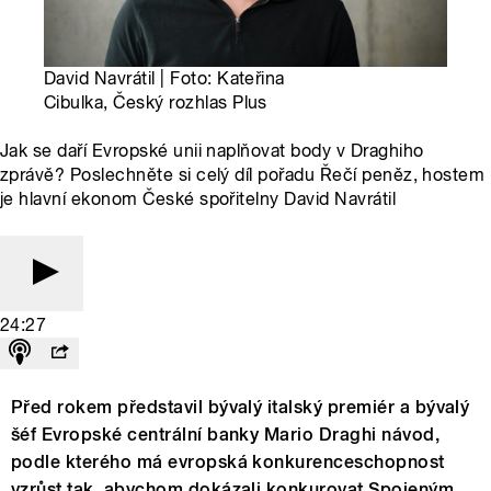
David Navrátil | Foto: Kateřina
Cibulka, Český rozhlas Plus
Jak se daří Evropské unii naplňovat body v Draghiho
zprávě? Poslechněte si celý díl pořadu Řečí peněz, hostem
je hlavní ekonom České spořitelny David Navrátil
24:27
Před rokem představil bývalý italský premiér a bývalý
šéf Evropské centrální banky Mario Draghi návod,
podle kterého má evropská konkurenceschopnost
vzrůst tak, abychom dokázali konkurovat Spojeným