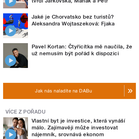
tvrdí Jarkovská, Maňák a Petr
Jaké je Chorvatsko bez turistů?
Aleksandra Wojtaszeková: Fjaka
Pavel Kortan: Čtyřicítka mě naučila, že
už nemusím být pořád k dispozici
Jak nás naladíte na DABu
VÍCE Z POŘADU
Vlastní byt je investice, která vynáší
málo. Zajímavěji může investovat
nájemník, srovnává ekonom