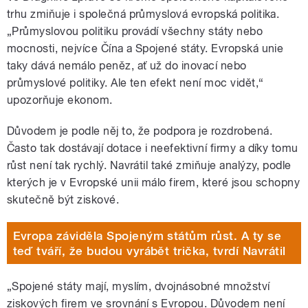
trhu zmiňuje i společná průmyslová evropská politika.
„Průmyslovou politiku provádí všechny státy nebo
mocnosti, nejvíce Čína a Spojené státy. Evropská unie
taky dává nemálo peněz, ať už do inovací nebo
průmyslové politiky. Ale ten efekt není moc vidět,“
upozorňuje ekonom.
Důvodem je podle něj to, že podpora je rozdrobená.
Často tak dostávají dotace i neefektivní firmy a díky tomu
růst není tak rychlý. Navrátil také zmiňuje analýzy, podle
kterých je v Evropské unii málo firem, které jsou schopny
skutečně být ziskové.
Evropa záviděla Spojeným státům růst. A ty se
teď tváří, že budou vyrábět trička, tvrdí Navrátil
„Spojené státy mají, myslím, dvojnásobné množství
ziskových firem ve srovnání s Evropou. Důvodem není