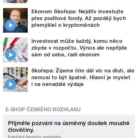
Ekonom Skořepa: Nejdřív investujte
přes podílové fondy. Až později bych
přemýšlel o kryptoměnách
Investovat může každý, komu něco
zbyde v rozpočtu. Výnos ale nepřijde
sám od sebe, radí ekonom
Skořepa: Žijeme čím dál víc na dluh, ale
nemusí to být špatně. Hlavní je myslet
i na nenadálé výdaje
E-SHOP ČESKÉHO ROZHLASU
Přijměte pozvání na úsměvný doušek moudré
člověčiny.
František Novotný, moderátor