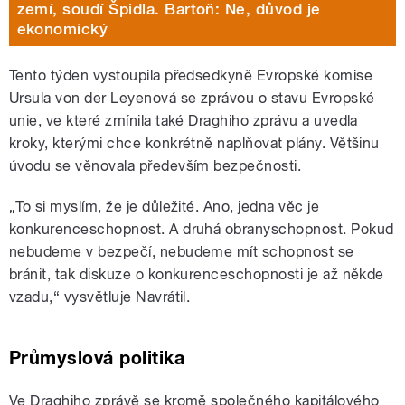
zemí, soudí Špidla. Bartoň: Ne, důvod je
ekonomický
Tento týden vystoupila předsedkyně Evropské komise
Ursula von der Leyenová se zprávou o stavu Evropské
unie, ve které zmínila také Draghiho zprávu a uvedla
kroky, kterými chce konkrétně naplňovat plány. Většinu
úvodu se věnovala především bezpečnosti.
„To si myslím, že je důležité. Ano, jedna věc je
konkurenceschopnost. A druhá obranyschopnost. Pokud
nebudeme v bezpečí, nebudeme mít schopnost se
bránit, tak diskuze o konkurenceschopnosti je až někde
vzadu,“ vysvětluje Navrátil.
Průmyslová politika
Ve Draghiho zprávě se kromě společného kapitálového