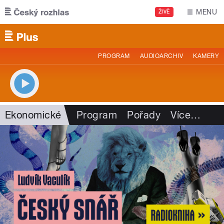
Přejít k hlavnímu obsahu
MENU
ŽIVĚ
PROGRAM
AUDIOARCHIV
KAMERY
Ekonomické
Program
Pořady
Více
…