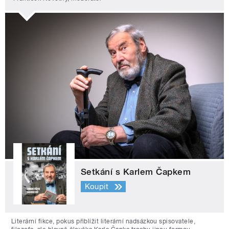
Setkání s Karlem Čapkem
Koupit
Literární fikce, pokus přiblížit literární nadsázkou spisovatele,