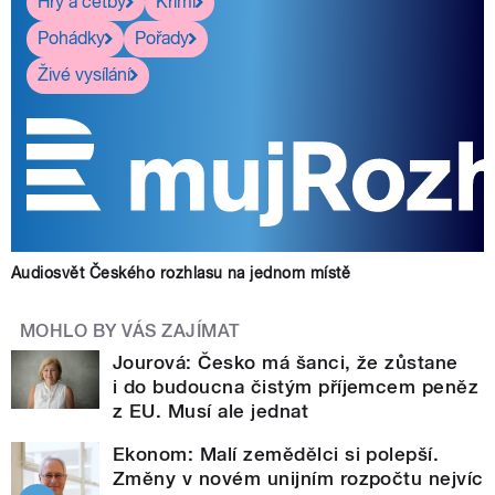
Hry a četby
Krimi
Pohádky
Pořady
Živé vysílání
Audiosvět Českého rozhlasu na jednom místě
MOHLO BY VÁS ZAJÍMAT
Jourová: Česko má šanci, že zůstane
i do budoucna čistým příjemcem peněz
z EU. Musí ale jednat
Ekonom: Malí zemědělci si polepší.
Změny v novém unijním rozpočtu nejvíc