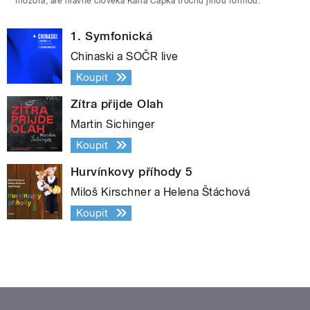
filozofa, ale hlavně člověka Karla Čapka trochu jinou formou.
1. Symfonická
Chinaski a SOČR live
Koupit
Zítra přijde Olah
Martin Sichinger
Koupit
Hurvínkovy příhody 5
Miloš Kirschner a Helena Štáchová
Koupit