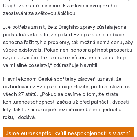
Draghi za nutné minimum k zastavení evropského
zaostávání za světovou špičkou.
„Je potřeba zmínit, že z Draghiho zprávy zůstala jedna
podstatná věta, a to, že pokud Evropská unie nebude
schopna řešit tyhle problémy, tak možná nemá cenu, aby
vůbec existovala. Pokud není schopna přinést prosperitu
svým občanům, tak to možná vůbec nemá cenu. To je
velmi silné poselství,“ zdůrazňuje Navrátil.
Hlavní ekonom České spořitelny zároveň uznává, že
rozhodování v Evropské unii je složité, protože slovo má
všech 27 států. „Pokud se bavíme o tom, že ztráta
konkurenceschopnosti začala už před patnácti, dvaceti
lety, tak to samozřejmě nezměníme během jednoho
roku,“ dodává.
Jsme euroskeptici kvůli nespokojenosti s vlastní