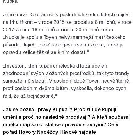
Kupka.
Jeho obraz Koupání se v posledních sedmi letech objevil
na trhu třikrát – v roce 2015 se prodal za 8 milionů, v roce
2017 za cca 16 milionů a loni za 20 milionů korun.
„Kupka je spolu s Toyen nejvýznamnější malíř českého
původu. Jejich ,oleje‘ se objevují velmi zřídka, takže je
opravdu velice těžké se k nim dostat.“
„Investoři, kteří kupují umělecká díla za účelem
zhodnocení svých vložených prostředků, tak tyto trendy
samozřejmě sledují. V poslední době Toyen neuvěřitelně,
proti posledním dvěma letům, vyskočila, dokonce bych
řekl, že až trojnásobně.“
Jak se pozná „pravý Kupka“? Proč si lidé kupují
umění a proč ho následně prodávají? A kteří současní
umělci mají šanci stát se opravdu slavnými? Celý
pořad Hovory Naděždy Hávové najdete