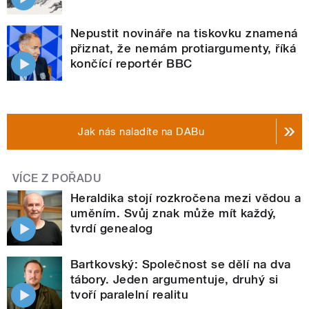
Nepustit novináře na tiskovku znamená
přiznat, že nemám protiargumenty, říká
končící reportér BBC
Jak nás naladíte na DABu
VÍCE Z POŘADU
Heraldika stojí rozkročena mezi vědou a
uměním. Svůj znak může mít každý,
tvrdí genealog
Bartkovský: Společnost se dělí na dva
tábory. Jeden argumentuje, druhý si
tvoří paralelní realitu