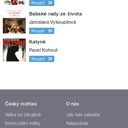
Koupit
Babské rady ze života
Jaroslava Vykoupilová
Koupit
Katyně
Pavel Kohout
Koupit
Český rozhlas
O nás
Válka na Ukrajině
Jak nás naladíte
Komunální volby
Nápověda