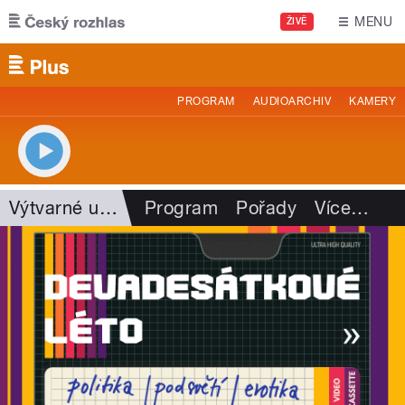
Přejít k hlavnímu obsahu
MENU
ŽIVĚ
PROGRAM
AUDIOARCHIV
KAMERY
Výtvarné umění
Program
Pořady
Více
…