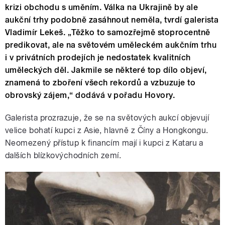
krizi obchodu s uměním. Válka na Ukrajině by ale
aukční trhy podobně zasáhnout neměla, tvrdí galerista
Vladimír Lekeš. „Těžko to samozřejmě stoprocentně
predikovat, ale na světovém uměleckém aukčním trhu
i v privátních prodejích je nedostatek kvalitních
uměleckých děl. Jakmile se některé top dílo objeví,
znamená to zboření všech rekordů a vzbuzuje to
obrovský zájem,“ dodává v pořadu Hovory.
Galerista prozrazuje, že se na světových aukcí objevují
velice bohatí kupci z Asie, hlavně z Číny a Hongkongu.
Neomezený přístup k financím mají i kupci z Kataru a
dalších blízkovýchodních zemí.