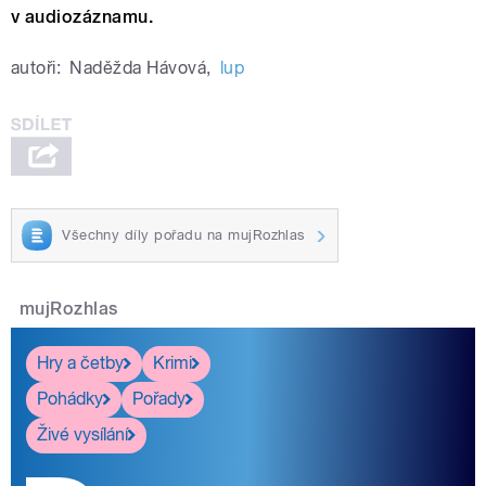
v audiozáznamu.
autoři:
Naděžda Hávová
,
lup
Všechny díly pořadu na mujRozhlas
mujRozhlas
Hry a četby
Krimi
Pohádky
Pořady
Živé vysílání