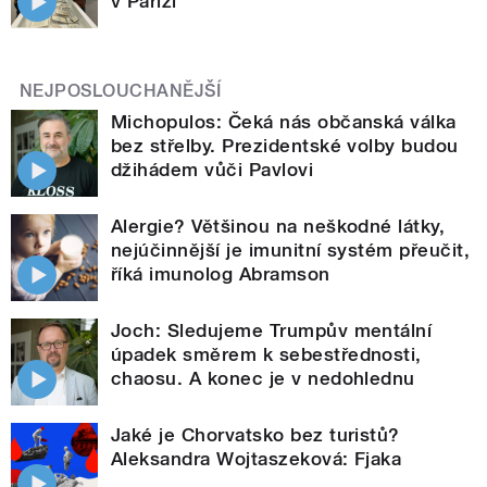
v Paříži
NEJPOSLOUCHANĚJŠÍ
Michopulos: Čeká nás občanská válka
bez střelby. Prezidentské volby budou
džihádem vůči Pavlovi
Alergie? Většinou na neškodné látky,
nejúčinnější je imunitní systém přeučit,
říká imunolog Abramson
Joch: Sledujeme Trumpův mentální
úpadek směrem k sebestřednosti,
chaosu. A konec je v nedohlednu
Jaké je Chorvatsko bez turistů?
Aleksandra Wojtaszeková: Fjaka