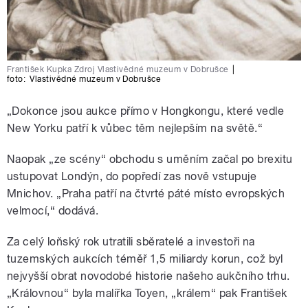
František Kupka Zdroj Vlastivědné muzeum v Dobrušce
|
foto:
Vlastivědné muzeum v Dobrušce
„Dokonce jsou aukce přímo v Hongkongu, které vedle
New Yorku patří k vůbec těm nejlepším na světě.“
Naopak „ze scény“ obchodu s uměním začal po brexitu
ustupovat Londýn, do popředí zas nově vstupuje
Mnichov. „Praha patří na čtvrté páté místo evropských
velmocí,“ dodává.
Za celý loňský rok utratili sběratelé a investoři na
tuzemských aukcích téměř 1,5 miliardy korun, což byl
nejvyšší obrat novodobé historie našeho aukčního trhu.
„Královnou“ byla malířka Toyen, „králem“ pak František