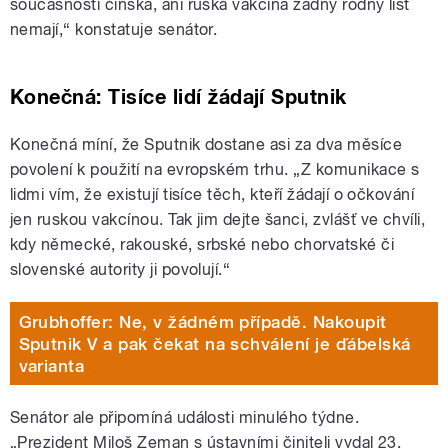
současnosti čínská, ani ruská vakcína žádný rodný list
nemají,“ konstatuje senátor.
Konečná: Tisíce lidí žádají Sputnik
Konečná míní, že Sputnik dostane asi za dva měsíce
povolení k použití na evropském trhu. „Z komunikace s
lidmi vím, že existují tisíce těch, kteří žádají o očkování
jen ruskou vakcínou. Tak jim dejte šanci, zvlášť ve chvíli,
kdy německé, rakouské, srbské nebo chorvatské či
slovenské autority ji povolují.“
Grubhoffer: Ne, v žádném případě. Nakoupit
Sputnik V a pak čekat na schválení je ďábelská
varianta
Senátor ale připomíná události minulého týdne.
„Prezident Miloš Zeman s ústavními činiteli vydal 23.