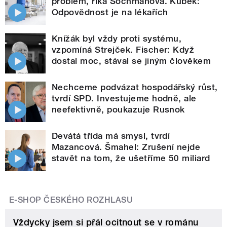
problém, říká Šochmanová. Kubek:
Odpovědnost je na lékařích
Knížák byl vždy proti systému,
vzpomíná Strejček. Fischer: Když
dostal moc, stával se jiným člověkem
Nechceme podvázat hospodářský růst,
tvrdí SPD. Investujeme hodně, ale
neefektivně, poukazuje Rusnok
Devátá třída má smysl, tvrdí
Mazancová. Šmahel: Zrušení nejde
stavět na tom, že ušetříme 50 miliard
E-SHOP ČESKÉHO ROZHLASU
Vždycky jsem si přál ocitnout se v románu