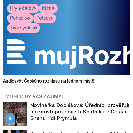
Hry a četby
Krimi
Pohádky
Pořady
Živé vysílání
Audiosvět Českého rozhlasu na jednom místě
MOHLO BY VÁS ZAJÍMAT
Novinářka Dobiášová: Úředníci prověřují
možnosti pro použití Sputniku v Česku.
Snahu řídí Prymula