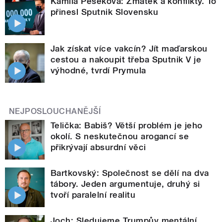
Kamila Pešeková: Zmatek a konflikty. To
přinesl Sputnik Slovensku
Jak získat více vakcín? Jít maďarskou
cestou a nakoupit třeba Sputnik V je
výhodné, tvrdí Prymula
NEJPOSLOUCHANĚJŠÍ
Telička: Babiš? Větší problém je jeho
okolí. S neskutečnou arogancí se
přikrývají absurdní věci
Bartkovský: Společnost se dělí na dva
tábory. Jeden argumentuje, druhý si
tvoří paralelní realitu
Joch: Sledujeme Trumpův mentální