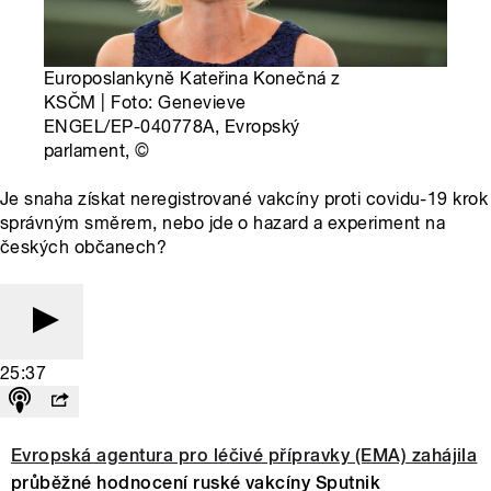
Europoslankyně Kateřina Konečná z
KSČM | Foto: Genevieve
ENGEL/EP-040778A, Evropský
parlament,
©
Je snaha získat neregistrované vakcíny proti covidu-19 krok
správným směrem, nebo jde o hazard a experiment na
českých občanech?
25:37
Evropská agentura pro léčivé přípravky (EMA) zahájila
průběžné hodnocení ruské vakcíny Sputnik