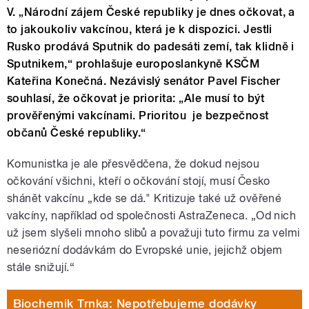
V. „Národní zájem České republiky je dnes očkovat, a
to jakoukoliv vakcínou, která je k dispozici. Jestli
Rusko prodává Sputnik do padesáti zemí, tak klidně i
Sputnikem,“ prohlašuje europoslankyně KSČM
Kateřina Konečná. Nezávislý senátor Pavel Fischer
souhlasí, že očkovat je priorita: „Ale musí to být
prověřenými vakcínami. Prioritou je bezpečnost
občanů České republiky.“
Komunistka je ale přesvědčena, že dokud nejsou
očkování všichni, kteří o očkování stojí, musí Česko
shánět vakcínu „kde se dá." Kritizuje také už ověřené
vakcíny, například od společnosti AstraZeneca. „Od nich
už jsem slyšeli mnoho slibů a považuji tuto firmu za velmi
neseriózní dodávkám do Evropské unie, jejichž objem
stále snižují.“
Biochemik Trnka: Nepotřebujeme dodávky