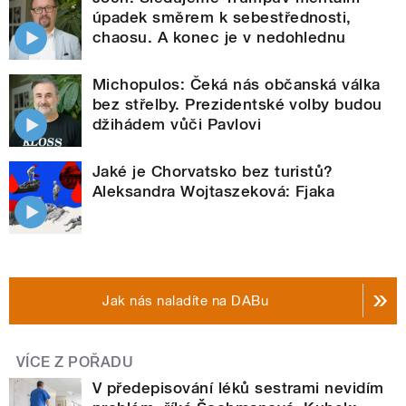
úpadek směrem k sebestřednosti,
chaosu. A konec je v nedohlednu
Michopulos: Čeká nás občanská válka
bez střelby. Prezidentské volby budou
džihádem vůči Pavlovi
Jaké je Chorvatsko bez turistů?
Aleksandra Wojtaszeková: Fjaka
Jak nás naladíte na DABu
VÍCE Z POŘADU
V předepisování léků sestrami nevidím