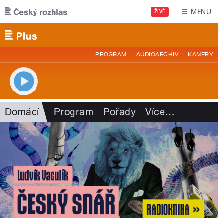
Přejít k hlavnímu obsahu
MENU
ŽIVĚ
PROGRAM
AUDIOARCHIV
KAMERY
Domácí
Program
Pořady
Více
…