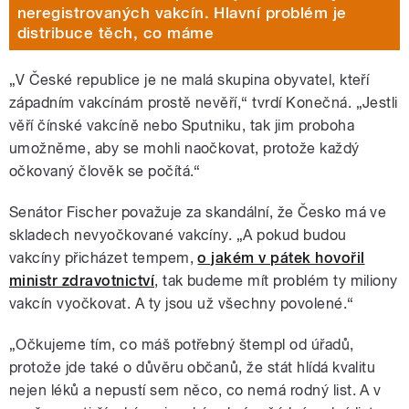
neregistrovaných vakcín. Hlavní problém je
distribuce těch, co máme
„V České republice je ne malá skupina obyvatel, kteří
západním vakcínám prostě nevěří,
“
tvrdí Konečná. „Jestli
věří čínské vakcíně nebo Sputniku, tak jim proboha
umožněme, aby se mohli naočkovat, protože každý
očkovaný člověk se počítá.“
Senátor Fischer považuje za skandální, že Česko má ve
skladech nevyočkované vakcíny. „A pokud budou
vakcíny přicházet tempem,
o jakém v pátek hovořil
ministr zdravotnictví
, tak budeme mít problém ty miliony
vakcín vyočkovat. A ty jsou už všechny povolené.“
„Očkujeme tím, co máš potřebný štempl od úřadů,
protože jde také o důvěru občanů, že stát hlídá kvalitu
nejen léků a nepustí sem něco, co nemá rodný list. A v