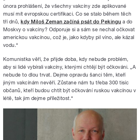
února prohlášení, že všechny vakcíny zde aplikované
musí mít evropskou certifikaci. Co se stalo během těch
tří dnů,
kdy Miloš Zeman začíná psát do Pekingu
a do
Moskvy o vakcíny? Odporuje si a sám se nechal očkovat
americkou vakcínou, což je, jako kdyby pil víno, ale kázal
vodu.“
Komunistka věří, že přijde doba, kdy nebude problém,
aby si lidé vybírali vakcíny, kterými chtějí být očkováni. „A
nebude to dlou trvat. Dejme opravdu šanci těm, kteří
jiným vakcínám nevěří. Zůstane nám tu třeba 300 tisíc
občanů, kteří budou chtít být očkování ruskou vakcínou v
létě, tak jim dejme příležitost.“