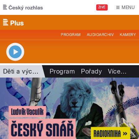
Přejít k hlavnímu obsahu
MENU
ŽIVĚ
PROGRAM
AUDIOARCHIV
KAMERY
Děti a výchova
Program
Pořady
Více
…