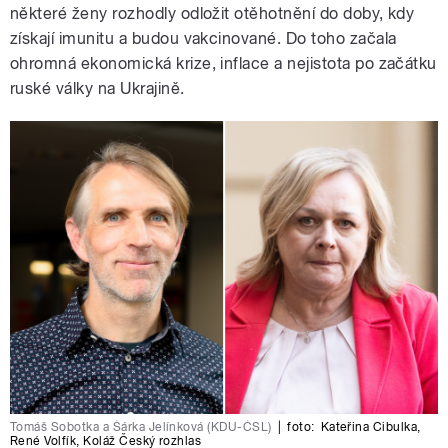
některé ženy rozhodly odložit otěhotnění do doby, kdy
získají imunitu a budou vakcinované. Do toho začala
ohromná ekonomická krize, inflace a nejistota po začátku
ruské války na Ukrajině.
Tomáš Sobotka a Šárka Jelínková (KDU-ČSL)
|
foto:
Kateřina Cibulka
,
René Volfík
,
Koláž Český rozhlas