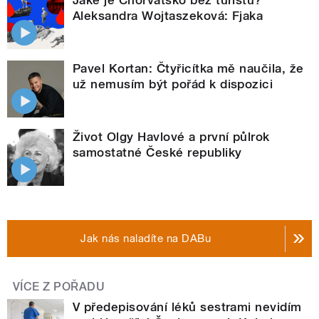
Jaké je Chorvatsko bez turistů?
Aleksandra Wojtaszeková: Fjaka
Pavel Kortan: Čtyřicítka mě naučila, že
už nemusím být pořád k dispozici
Život Olgy Havlové a první půlrok
samostatné České republiky
Jak nás naladíte na DABu
VÍCE Z POŘADU
V předepisování léků sestrami nevidím