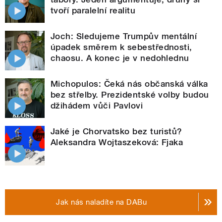
tvoří paralelní realitu
Joch: Sledujeme Trumpův mentální
úpadek směrem k sebestřednosti,
chaosu. A konec je v nedohlednu
Michopulos: Čeká nás občanská válka
bez střelby. Prezidentské volby budou
džihádem vůči Pavlovi
Jaké je Chorvatsko bez turistů?
Aleksandra Wojtaszeková: Fjaka
Jak nás naladíte na DABu