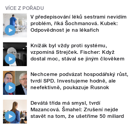
VÍCE Z POŘADU
V předepisování léků sestrami nevidím
problém, říká Šochmanová. Kubek:
Odpovědnost je na lékařích
Knížák byl vždy proti systému,
vzpomíná Strejček. Fischer: Když
dostal moc, stával se jiným člověkem
Nechceme podvázat hospodářský růst,
tvrdí SPD. Investujeme hodně, ale
neefektivně, poukazuje Rusnok
Devátá třída má smysl, tvrdí
Mazancová. Šmahel: Zrušení nejde
stavět na tom, že ušetříme 50 miliard