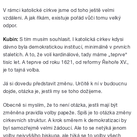
V rámci katolické církve jsme od toho ještě velmi
vzdáleni. A jak říkám, existuje pořád vůči tomu velký
odpor.
Kubín:
S tím musím souhlasit. I katolická církev kdysi
dávno byla demokratickou institucí, minimálně v prvních
staletích. A to, že volí kardinálové, tady máme „teprve“
tisíc let. A teprve od roku 1621, od reformy Řehoře XV.,
je to tajná volba.
Já si dovedu představit změnu. Určitě k ní v budoucnu
dojde, otázka je, jestli my se toho dožijeme.
Obecně si myslím, že to není otázka, jestli mají být
změněna pravidla volby papeže. Spíš je to otázka změny
církevních struktur. A krok směrem k demokratizaci by
byl samozřejmě velmi žádoucí. Ale to se netýká jenom
volby nejvyššího biskupa, ale týká se to volby všech