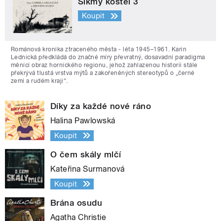
Šikmý kostel 3
Koupit
Románová kronika ztraceného města - léta 1945–1961. Karin
Lednická předkládá do značné míry převratný, dosavadní paradigma
měnící obraz hornického regionu, jehož zahlazenou historii stále
překrývá tlustá vrstva mýtů a zakořeněných stereotypů o „černé
zemi a rudém kraji“.
Díky za každé nové ráno
Halina Pawlowská
Koupit
O čem skály mlčí
Kateřina Surmanová
Koupit
Brána osudu
Agatha Christie