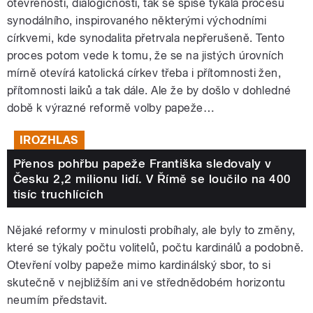
otevřenosti, dialogičnosti, tak se spíše týkala procesu
synodálního, inspirovaného některými východními
církvemi, kde synodalita přetrvala nepřerušeně. Tento
proces potom vede k tomu, že se na jistých úrovních
mírně otevírá katolická církev třeba i přítomnosti žen,
přítomnosti laiků a tak dále. Ale že by došlo v dohledné
době k výrazné reformě volby papeže…
IROZHLAS
Přenos pohřbu papeže Františka sledovaly v
Česku 2,2 milionu lidí. V Římě se loučilo na 400
tisíc truchlících
Nějaké reformy v minulosti probíhaly, ale byly to změny,
které se týkaly počtu volitelů, počtu kardinálů a podobně.
Otevření volby papeže mimo kardinálský sbor, to si
skutečně v nejbližším ani ve střednědobém horizontu
neumím představit.