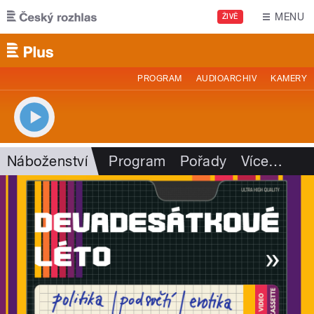
Přejít k hlavnímu obsahu
MENU
ŽIVĚ
PROGRAM
AUDIOARCHIV
KAMERY
Náboženství
Program
Pořady
Více
…