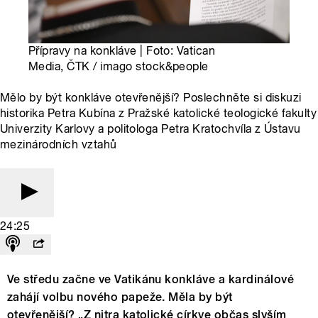
Přípravy na konkláve | Foto: Vatican
Media, ČTK / imago stock&people
Mělo by být konkláve otevřenější? Poslechněte si diskuzi
historika Petra Kubína z Pražské katolické teologické fakulty
Univerzity Karlovy a politologa Petra Kratochvíla z Ústavu
mezinárodních vztahů
24:25
Ve středu začne ve Vatikánu konkláve a kardinálové
zahájí volbu nového papeže. Měla by být
otevřenější? „Z nitra katolické církve občas slyším