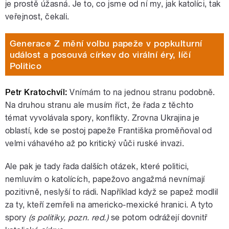
je prostě úžasná. Je to, co jsme od ní my, jak katolíci, tak
veřejnost, čekali.
Generace Z mění volbu papeže v popkulturní
událost a posouvá církev do virální éry, líčí
Politico
Petr Kratochvíl:
Vnímám to na jednou stranu podobně.
Na druhou stranu ale musím říct, že řada z těchto
témat vyvolávala spory, konflikty. Zrovna Ukrajina je
oblastí, kde se postoj papeže Františka proměňoval od
velmi váhavého až po kritický vůči ruské invazi.
Ale pak je tady řada dalších otázek, které politici,
nemluvím o katolících, papežovo angažmá nevnímají
pozitivně, neslyší to rádi. Například když se papež modlil
za ty, kteří zemřeli na americko-mexické hranici. A tyto
spory
(s politiky, pozn. red.)
se potom odrážejí dovnitř