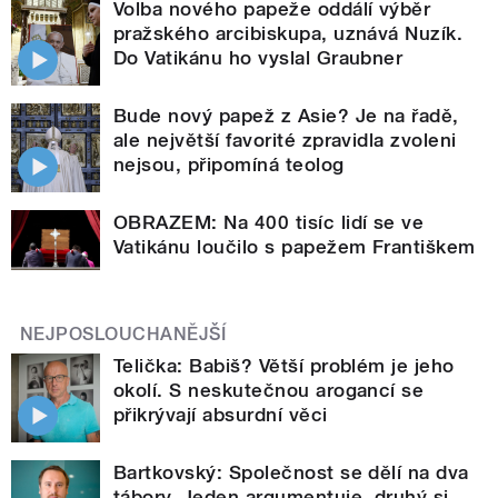
Volba nového papeže oddálí výběr
pražského arcibiskupa, uznává Nuzík.
Do Vatikánu ho vyslal Graubner
Bude nový papež z Asie? Je na řadě,
ale největší favorité zpravidla zvoleni
nejsou, připomíná teolog
OBRAZEM: Na 400 tisíc lidí se ve
Vatikánu loučilo s papežem Františkem
NEJPOSLOUCHANĚJŠÍ
Telička: Babiš? Větší problém je jeho
okolí. S neskutečnou arogancí se
přikrývají absurdní věci
Bartkovský: Společnost se dělí na dva
tábory. Jeden argumentuje, druhý si