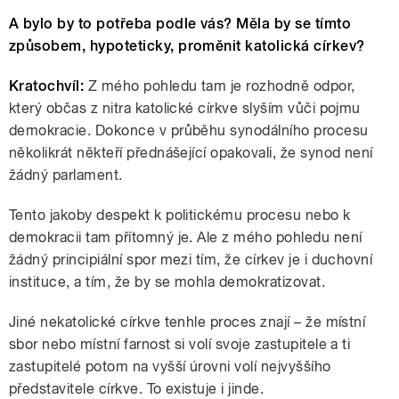
A bylo by to potřeba podle vás? Měla by se tímto
způsobem, hypoteticky, proměnit katolická církev?
Kratochvíl:
Z mého pohledu tam je rozhodně odpor,
který občas z nitra katolické církve slyším vůči pojmu
demokracie. Dokonce v průběhu synodálního procesu
několikrát někteří přednášející opakovali, že synod není
žádný parlament.
Tento jakoby despekt k politickému procesu nebo k
demokracii tam přítomný je. Ale z mého pohledu není
žádný principiální spor mezi tím, že církev je i duchovní
instituce, a tím, že by se mohla demokratizovat.
Jiné nekatolické církve tenhle proces znají – že místní
sbor nebo místní farnost si volí svoje zastupitele a ti
zastupitelé potom na vyšší úrovni volí nejvyššího
představitele církve. To existuje i jinde.