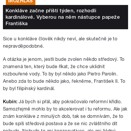
IROZHLAS
Konkláve začne příští týden, rozhodli
kardinálové. Vyberou na něm nástupce papeže
Františka
Sice u konkláve člověk nikdy neví, ale skutečně je to
nepravděpodobné.
A otázka je jenom, jestli bude zvolen někdo středový. To
znamená ten, který bude říkat, že chce uklidnit
rozbouřené vody. To by byl někdo jako Pietro Parolin.
Anebo zda to bude někdo jako, řekněme, František II. To
by byl filipínský kardinál.
Kubín:
Já bych si přál, aby pokračovalo reformní křídlo.
Samozřejmě mohlo by to akcelerovat i tu reformu. Ale jak
znám konkláve z minulých dob, tak se domnívám, že to
bude spíš středová postava a že se nic zvláštního dít
nebude. Nebude to ani konzervativec, ale ani žádný