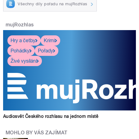
Všechny díly pořadu na mujRozhlas
mujRozhlas
Hry a četby
Krimi
Pohádky
Pořady
Živé vysílání
Audiosvět Českého rozhlasu na jednom místě
MOHLO BY VÁS ZAJÍMAT