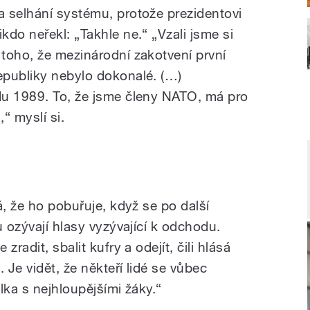
a selhání systému, protože prezidentovi
ikdo neřekl: „Takhle ne.“ „Vzali jsme si
 toho, že mezinárodní zakotvení první
epubliky nebylo dokonalé. (…)
du 1989. To, že jsme členy NATO, má pro
,“ myslí si.
á, že ho pobuřuje, když se po další
u ozývají hlasy vyzývající k odchodu.
radit, sbalit kufry a odejít, čili hlásá
Je vidět, že někteří lidé se vůbec
elka s nejhloupějšími žáky.“