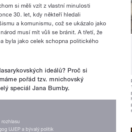
hom si měli vzít z vlastní minulosti
once 30. let, kdy někteří hledali
fašismu a komunismu, což se ukázalo jako
národ musí mít vůli se bránit. A třetí, že
 byla jako celek schopna politického
Masarykovských ideálů? Proč si
 máme pořád tzv. mnichovský
elý speciál Jana Bumby.
 rozhlasu
og UJEP a bývalý politik