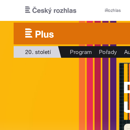
Přejít k hlavnímu obsahu
iRozhlas
20. století
Program
Pořady
Au