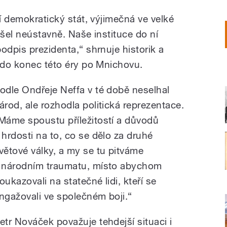
cí demokratický stát, výjimečná ve velké
řišel neústavně. Naše instituce do ní
odpis prezidenta,“ shrnuje historik a
ízdo konec této éry po Mnichovu.
odle Ondřeje Neffa v té době neselhal
árod, ale rozhodla politická reprezentace.
Máme spoustu příležitostí a důvodů
 hrdosti na to, co se dělo za druhé
větové války, a my se tu pitváme
 národním traumatu, místo abychom
oukazovali na statečné lidi, kteří se
ngažovali ve společném boji.“
etr Nováček považuje tehdejší situaci i