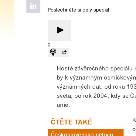
Poslechněte si celý speciál
0
Hosté závěrečného speciálu 
by k významným osmičkovým l
významných dat: od roku 19
světa, po rok 2004, kdy se Č
unie.
K
o
Československo nebylo