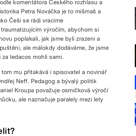
odle komentátora Českého rozhlasu a
istorika Petra Nováčka je to mišmaš a
ako Češi se rádi vracíme
 traumatizujícím výročím, abychom si
novu poplakali, jak jsme byli zrazeni a
puštěni, ale málokdy dodáváme, že jsme
i za ledacos mohli sami.
 tom mu přitakává i spisovatel a novinář
ndřej Neff. Pedagog a bývalý politik
aniel Kroupa považuje osmičková výročí
cku, ale naznačuje paralely mezi lety
lit?