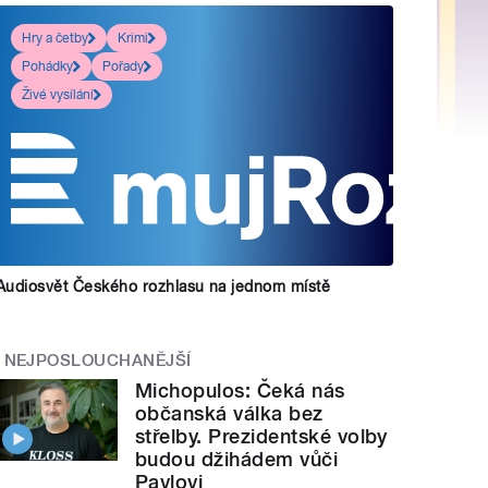
Hry a četby
Krimi
Pohádky
Pořady
Živé vysílání
Audiosvět Českého rozhlasu na jednom místě
NEJPOSLOUCHANĚJŠÍ
Michopulos: Čeká nás
občanská válka bez
střelby. Prezidentské volby
budou džihádem vůči
Pavlovi