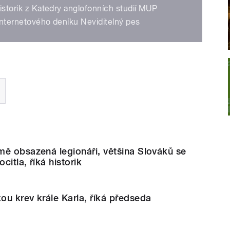
historik z Katedry anglofonních studií MUP
 internetového deníku Neviditelný pes
mě obsazená legionáři, většina Slováků se
itla, říká historik
u krev krále Karla, říká předseda
l