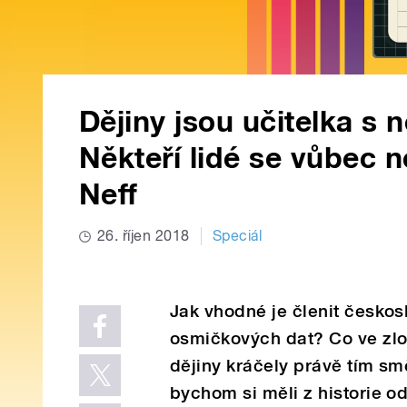
Dějiny jsou učitelka s 
Někteří lidé se vůbec n
Neff
26. říjen 2018
Speciál
Jak vhodné je členit česko
osmičkových dat? Co ve zl
dějiny kráčely právě tím s
bychom si měli z historie o