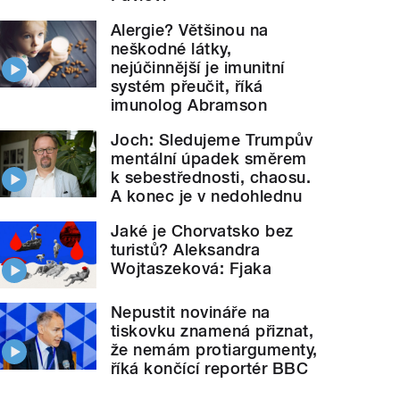
Alergie? Většinou na
neškodné látky,
nejúčinnější je imunitní
systém přeučit, říká
imunolog Abramson
Joch: Sledujeme Trumpův
mentální úpadek směrem
k sebestřednosti, chaosu.
A konec je v nedohlednu
Jaké je Chorvatsko bez
turistů? Aleksandra
Wojtaszeková: Fjaka
Nepustit novináře na
tiskovku znamená přiznat,
že nemám protiargumenty,
říká končící reportér BBC