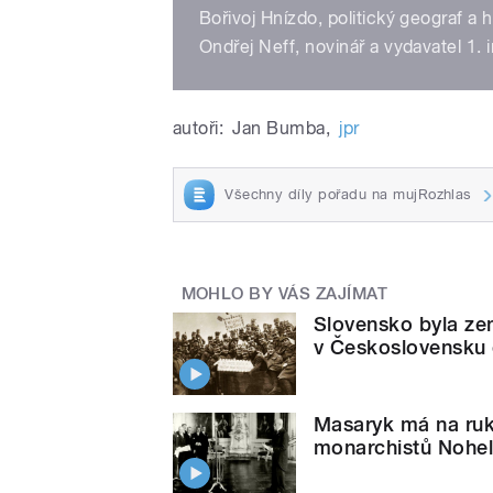
Bořivoj Hnízdo, politický geograf a 
Ondřej Neff, novinář a vydavatel 1.
autoři:
Jan Bumba
,
jpr
Všechny díly pořadu na mujRozhlas
MOHLO BY VÁS ZAJÍMAT
Slovensko byla ze
v Československu oc
Masaryk má na ruko
monarchistů Nohe