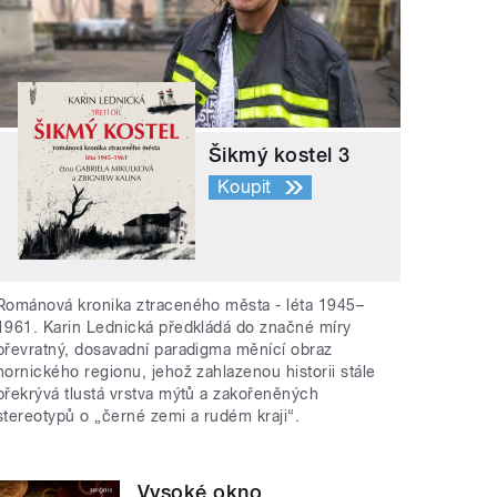
Šikmý kostel 3
Koupit
Románová kronika ztraceného města - léta 1945–
1961. Karin Lednická předkládá do značné míry
převratný, dosavadní paradigma měnící obraz
hornického regionu, jehož zahlazenou historii stále
překrývá tlustá vrstva mýtů a zakořeněných
stereotypů o „černé zemi a rudém kraji“.
Vysoké okno