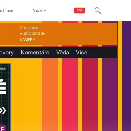
ozhlase
Více
ŽIVĚ
PROGRAM
AUDIOARCHIV
KAMERY
ovory
Komentáře
Věda
Více
…