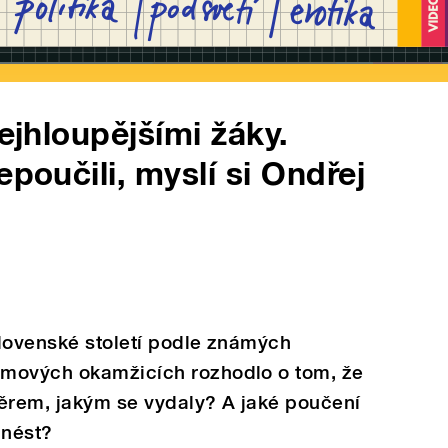
nejhloupějšími žáky.
epoučili, myslí si Ondřej
slovenské století podle známých
omových okamžicích rozhodlo o tom, že
měrem, jakým se vydaly? A jaké poučení
dnést?