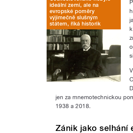
P
ideální zemí, ale na
h
evropské poměry
výjimečně slušným
j
státem, říká historik
k
z
o
s
V
O
D
jen za mnemotechnickou pomů
1938 a 2018.
Zánik jako selhání e