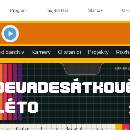
Program
mujRozhlas
Stanice
O r
dioarchiv
Kamery
O stanici
Projekty
Rozh