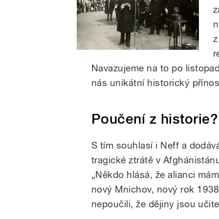
z
n
z
r
Navazujeme na to po listopa
nás unikátní historický přínos
Poučení z historie?
S tím souhlasí i Neff a dodáv
tragické ztrátě v Afghánistán
„Někdo hlásá, že alianci máme z
nový Mnichov, nový rok 1938. 
nepoučili, že dějiny jsou učit