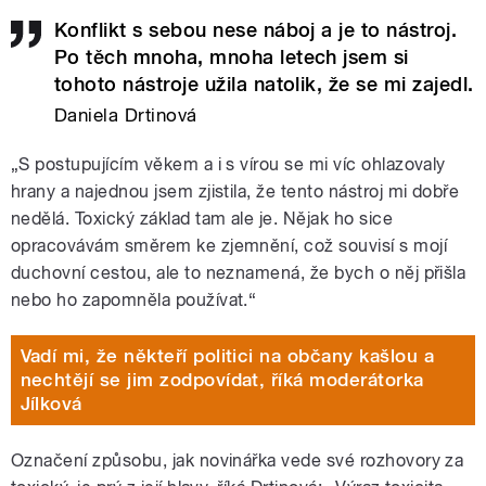
Konflikt s sebou nese náboj a je to nástroj.
Po těch mnoha, mnoha letech jsem si
tohoto nástroje užila natolik, že se mi zajedl.
Daniela Drtinová
„S postupujícím věkem a i s vírou se mi víc ohlazovaly
hrany a najednou jsem zjistila, že tento nástroj mi dobře
nedělá. Toxický základ tam ale je. Nějak ho sice
opracovávám směrem ke zjemnění, což souvisí s mojí
duchovní cestou, ale to neznamená, že bych o něj přišla
nebo ho zapomněla používat.“
Vadí mi, že někteří politici na občany kašlou a
nechtějí se jim zodpovídat, říká moderátorka
Jílková
Označení způsobu, jak novinářka vede své rozhovory za