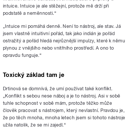
intuice. Intuice je ale stěžejní, protože mě drží při
podstatě a neměnnosti.“
„Intuice mi pomáhá denně. Není to nástroj, ale stav. Já
jsem vlastně intuitivní pořád, tak jako indián je pořád
ostražitý a pořád hledá nejrůznější impulzy, které k němu
plynou z vnějšího nebo vnitřního prostředí. A ono to
opravdu funguje.“
Toxický základ tam je
Drtinová se domnívá, že umí používat také konflikt.
„Konflikt s sebou nese náboj a je to nástroj. Asi v sobě
tuhle schopnost v sobě mám, protože těžko může
člověk pracovat s nástrojem, který nevlastní. Pravdou je,
že po těch mnoha, mnoha letech jsem si tohoto nástroje
užila natolik, že se mi zajedl.“