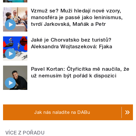
Vzmuž se? Muži hledají nové vzory,
manosféra je passé jako leninismus,
tvrdí Jarkovská, Maňák a Petr
Jaké je Chorvatsko bez turistů?
Aleksandra Wojtaszeková: Fjaka
Pavel Kortan: Čtyřicítka mě naučila, že
už nemusím být pořád k dispozici
Jak nás naladíte na DABu
VÍCE Z POŘADU