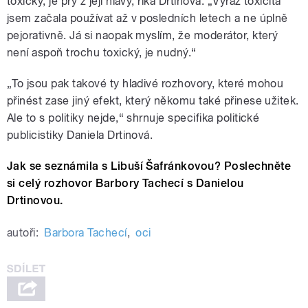
toxický, je prý z její hlavy, říká Drtinová: „Výraz toxicita
jsem začala používat až v posledních letech a ne úplně
pejorativně. Já si naopak myslím, že moderátor, který
není aspoň trochu toxický, je nudný.“
„To jsou pak takové ty hladivé rozhovory, které mohou
přinést zase jiný efekt, který někomu také přinese užitek.
Ale to s politiky nejde,“ shrnuje specifika politické
publicistiky Daniela Drtinová.
Jak se seznámila s Libuší Šafránkovou? Poslechněte
si celý rozhovor Barbory Tachecí s Danielou
Drtinovou.
autoři:
Barbora Tachecí
,
oci