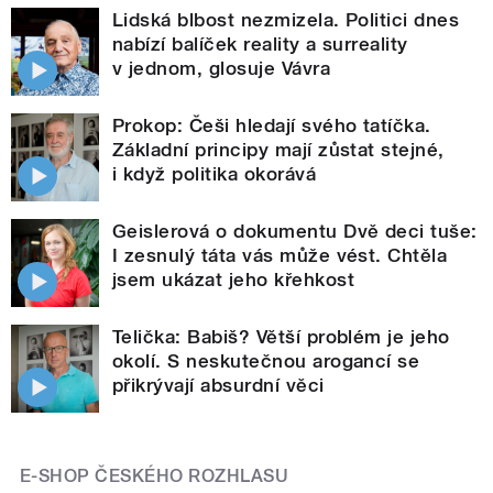
Lidská blbost nezmizela. Politici dnes
nabízí balíček reality a surreality
v jednom, glosuje Vávra
Prokop: Češi hledají svého tatíčka.
Základní principy mají zůstat stejné,
i když politika okorává
Geislerová o dokumentu Dvě deci tuše:
I zesnulý táta vás může vést. Chtěla
jsem ukázat jeho křehkost
Telička: Babiš? Větší problém je jeho
okolí. S neskutečnou arogancí se
přikrývají absurdní věci
E-SHOP ČESKÉHO ROZHLASU