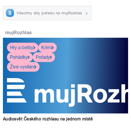
Všechny díly pořadu na mujRozhlas
mujRozhlas
Hry a četby
Krimi
Pohádky
Pořady
Živé vysílání
Audiosvět Českého rozhlasu na jednom místě