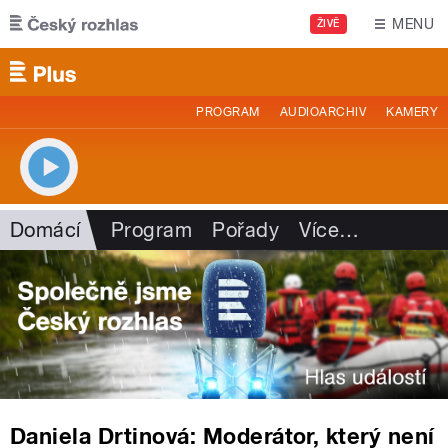
Přejít k hlavnímu obsahu
MENU
ŽIVĚ
PROGRAM
AUDIOARCHIV
KAMERY
Domácí
Program
Pořady
Více
…
Daniela Drtinová: Moderátor, který není