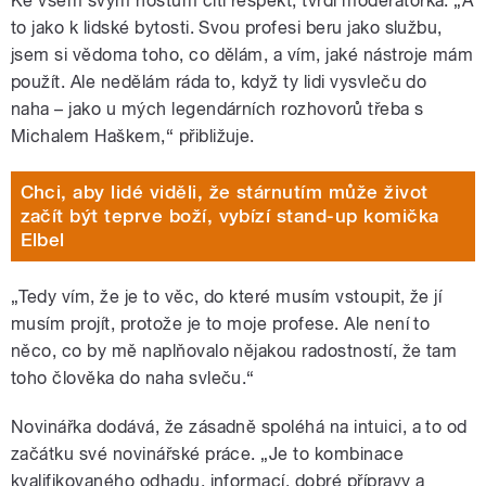
Ke všem svým hostům cítí respekt, tvrdí moderátorka. „A
to jako k lidské bytosti. Svou profesi beru jako službu,
jsem si vědoma toho, co dělám, a vím, jaké nástroje mám
použít. Ale nedělám ráda to, když ty lidi vysvleču do
naha – jako u mých legendárních rozhovorů třeba s
Michalem Haškem,“ přibližuje.
Chci, aby lidé viděli, že stárnutím může život
začít být teprve boží, vybízí stand-up komička
Elbel
„Tedy vím, že je to věc, do které musím vstoupit, že jí
musím projít, protože je to moje profese. Ale není to
něco, co by mě naplňovalo nějakou radostností, že tam
toho člověka do naha svleču.“
Novinářka dodává, že zásadně spoléhá na intuici, a to od
začátku své novinářské práce. „Je to kombinace
kvalifikovaného odhadu, informací, dobré přípravy a