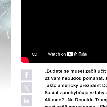
„Budete se muset začít učit
už vám nebudou pomáhat, st
Takto americký prezident D
Social zpochybňuje vztahy 
Aliance? „Na Donalda Trump
musí začít starat sama,“ ří