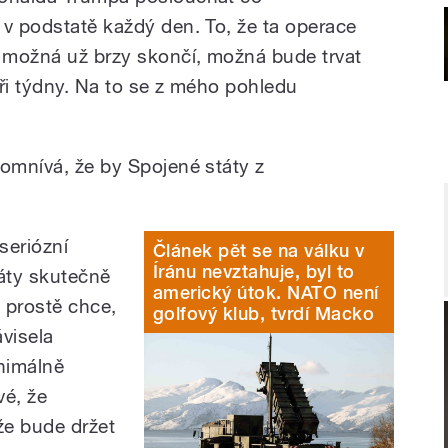
 v podstatě každý den. To, že ta operace
, možná už brzy skončí, možná bude trvat
tři týdny. Na to se z mého pohledu
domnívá, že by Spojené státy z
seriózní
Článek pět se na válku v
Íránu nevztahuje, byl to
táty skutečně
americký útok. NATO není
 prostě chce,
golfový klub, tvrdí Macko
visela
nimálně
vé, že
že bude držet