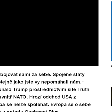
 bojovat sami za sebe. Spojené státy
ejně jako jste vy nepomáhali nám.“
onald Trump prostřednictvím sítě Truth
uvnitř NATO. Hrozí odchod USA z
a se nelze spoléhat. Evropa se o sebe
ká v pořadu Osobnost Plus