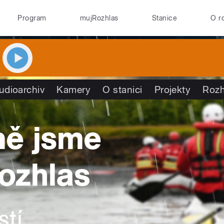
Program
mujRozhlas
Stanice
O r
udioarchiv
Kamery
O stanici
Projekty
Rozh