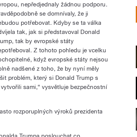
vropou, nepředjednaly žádnou podporu.
ravděpodobně se domnívaly, že ji
ebudou potřebovat. Kdyby se ta válka
dvíjela tak, jak si představoval Donald
rump, tak by evropské státy
epotřeboval. Z tohoto pohledu je vcelku
ochopitelné, když evropské státy nejsou
plně nadšené z toho, že by nyní měly
ešit problém, který si Donald Trump s
 vytvořili sami,“ vysvětluje bezpečnostní
často rozporuplných výroků prezidenta
Donalda Trumpa poslouchat co