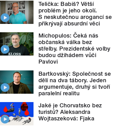
Telička: Babiš? Větší
problém je jeho okolí.
S neskutečnou arogancí se
přikrývají absurdní věci
Michopulos: Čeká nás
občanská válka bez
střelby. Prezidentské volby
budou džihádem vůči
Pavlovi
Bartkovský: Společnost se
dělí na dva tábory. Jeden
argumentuje, druhý si tvoří
paralelní realitu
Jaké je Chorvatsko bez
turistů? Aleksandra
Wojtaszeková: Fjaka