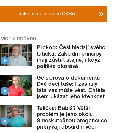
Jak nás naladíte na DABu
VÍCE Z POŘADU
Prokop: Češi hledají svého
tatíčka. Základní principy
mají zůstat stejné, i když
politika okorává
Geislerová o dokumentu
Dvě deci tuše: I zesnulý
táta vás může vést. Chtěla
jsem ukázat jeho křehkost
Telička: Babiš? Větší
problém je jeho okolí.
S neskutečnou arogancí se
přikrývají absurdní věci