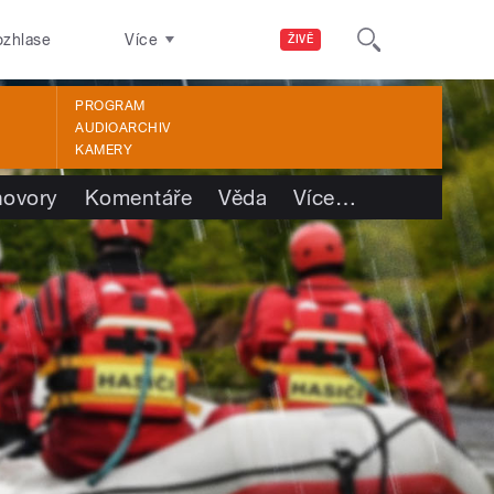
ozhlase
Více
ŽIVĚ
PROGRAM
AUDIOARCHIV
KAMERY
ovory
Komentáře
Věda
Více
…