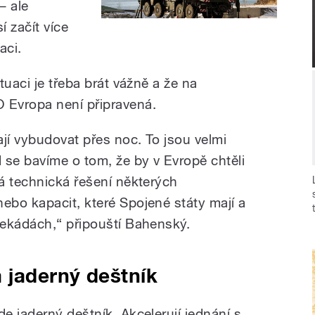
– ale
 začít více
aci.
tuaci je třeba brát vážně a že na
Evropa není připravená.
í vybudovat přes noc. To jsou velmi
se bavíme o tom, že by v Evropě chtěli
á technická řešení některých
bo kapacit, které Spojené státy mají a
dekádách,“ připouští Bahenský.
 jaderný deštník
e jaderný deštník. Akcelerují jednání s