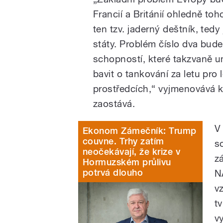
Francií a Británií ohledně to
ten tzv. jaderný deštník, ted
státy. Problém číslo dva bud
schopností, které takzvaně u
bavit o tankování za letu pro 
prostředcích,“ vyjmenovává 
zaostává.
V 
Ekonom Zámečník: Trump
couvne. Trhy zatím
s
neočekávají, že krize v
z
Hormuzském průlivu
potrvá dlouho
N
v
t
v