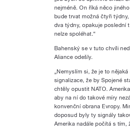
nejméně. On říká něco jiného
bude trvat možná čtyři týdny
dva týdny, opakuje poslední 
nelze spoléhat.“
Bahenský se v tuto chvíli ne
Aliance odešly.
„Nemyslím si, že je to nějaká 
signalizace, že by Spojené s
chtěly opustit NATO. Amerika
aby na ní do takové míry nezá
konvenční obrana Evropy. Mi
doposud byly ty signály tako
Amerika nadále počítá s tím, 