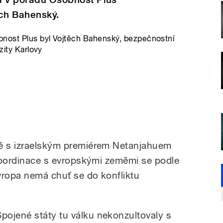
ěch Bahenský.
nost Plus byl Vojtěch Bahenský, bezpečnostní
zity Karlovy
ně s izraelským premiérem Netanjahuem
z koordinace s evropskými zeměmi se podle
vropa nemá chuť se do konfliktu
Spojené státy tu válku nekonzultovaly s