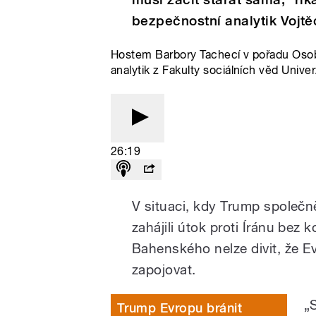
bezpečnostní analytik Vojt
Hostem Barbory Tachecí v pořadu Osob
analytik z Fakulty sociálních věd Univer
26:19
V situaci, kdy Trump společ
zahájili útok proti Íránu be
Bahenského nelze divit, že E
zapojovat.
„
Trump Evropu bránit