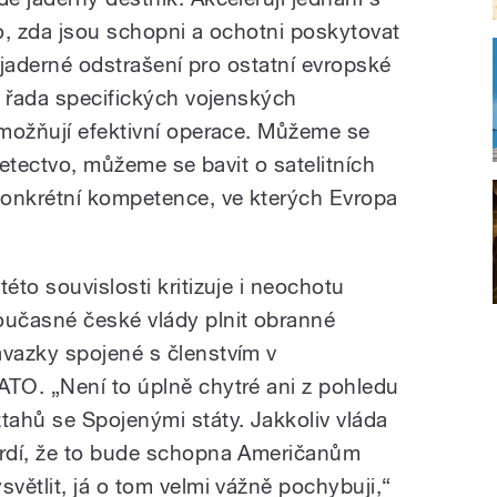
ho, zda jsou schopni a ochotni poskytovat
y jaderné odstrašení pro ostatní evropské
e řada specifických vojenských
možňují efektivní operace. Můžeme se
letectvo, můžeme se bavit o satelitních
konkrétní kompetence, ve kterých Evropa
této souvislosti kritizuje i neochotu
oučasné české vlády plnit obranné
ávazky spojené s členstvím v
ATO. „Není to úplně chytré ani z pohledu
ztahů se Spojenými státy. Jakkoliv vláda
vrdí, že to bude schopna Američanům
ysvětlit, já o tom velmi vážně pochybuji,“