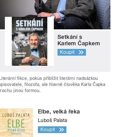
Setkání s
Karlem Čapkem
Koupit
Literární fikce, pokus přiblížit literární nadsázkou
spisovatele, filozofa, ale hlavně člověka Karla Čapka
trochu jinou formou.
Elbe, velká řeka
Luboš Palata
Koupit