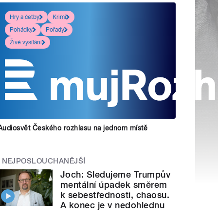
Hry a četby
Krimi
Pohádky
Pořady
Živé vysílání
Audiosvět Českého rozhlasu na jednom místě
NEJPOSLOUCHANĚJŠÍ
Joch: Sledujeme Trumpův
mentální úpadek směrem
k sebestřednosti, chaosu.
A konec je v nedohlednu