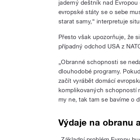
jaderný deštník nad Evropou 
evropské státy se o sebe musí
starat samy,“ interpretuje situ
Přesto však upozorňuje, že si
případný odchod USA z NATO 
„Obranné schopnosti se nedaj
dlouhodobé programy. Pokud 
začít vyrábět domácí evropsk
komplikovaných schopností ne
my ne, tak tam se bavíme o 
Výdaje na obranu a
„Základní problém Evropy bud