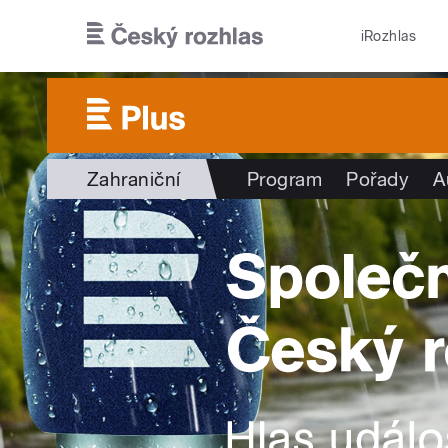
Přejít k hlavnímu obsahu
iRozhlas
Zahraniční
Program
Pořady
A