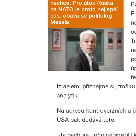
nechce. Pro útok Ruska
E
na NATO je proto nejlepší
P
čas, obává se politolog
Masala
n
o
T
n
p
ú
ř
Izraelem, přiznejme si, trošku
analytik.
Na adresu kontroverzních a 
USA pak dodává toto:
„Já bych se upřímně snažil 