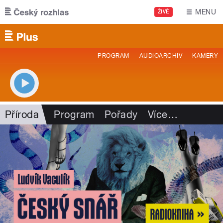
Přejít k hlavnímu obsahu
MENU
ŽIVĚ
PROGRAM
AUDIOARCHIV
KAMERY
Příroda
Program
Pořady
Více
…