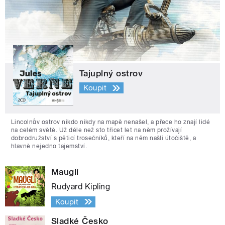
Tajuplný ostrov
Koupit
Lincolnův ostrov nikdo nikdy na mapě nenašel, a přece ho znají lidé
na celém světě. Už déle než sto třicet let na něm prožívají
dobrodružství s pěticí trosečníků, kteří na něm našli útočiště, a
hlavně nejedno tajemství.
Mauglí
Rudyard Kipling
Koupit
Sladké Česko