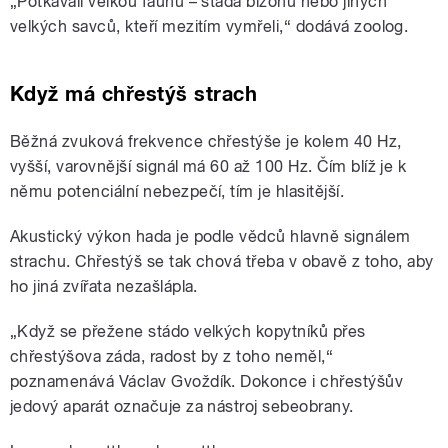
„Potkávali velkou faunu – stáda bizonů nebo jiných
velkých savců, kteří mezitím vymřeli,“ dodává zoolog.
Když má chřestýš strach
Běžná zvuková frekvence chřestýše je kolem 40 Hz,
vyšší, varovnější signál má 60 až 100 Hz. Čím blíž je k
němu potenciální nebezpečí, tím je hlasitější.
Akustický výkon hada je podle vědců hlavně signálem
strachu. Chřestýš se tak chová třeba v obavě z toho, aby
ho jiná zvířata nezašlápla.
„Když se přežene stádo velkých kopytníků přes
chřestýšova záda, radost by z toho neměl,“
poznamenává Václav Gvoždík. Dokonce i chřestýšův
jedový aparát označuje za nástroj sebeobrany.