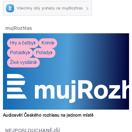
Všechny díly pořadu na mujRozhlas
mujRozhlas
Hry a četby
Krimi
Pohádky
Pořady
Živé vysílání
Audiosvět Českého rozhlasu na jednom místě
NEJPOSLOUCHANĚJŠÍ