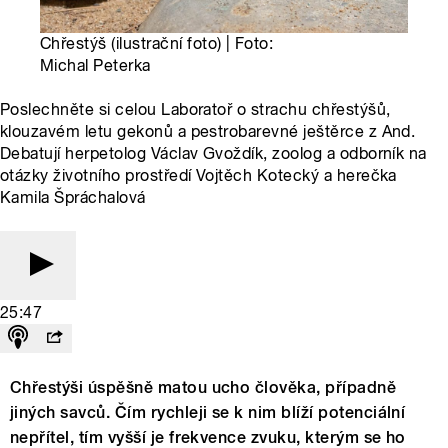
Chřestýš (ilustrační foto) | Foto:
Michal Peterka
Poslechněte si celou Laboratoř o strachu chřestýšů,
klouzavém letu gekonů a pestrobarevné ještěrce z And.
Debatují herpetolog Václav Gvoždík, zoolog a odborník na
otázky životního prostředí Vojtěch Kotecký a herečka
Kamila Špráchalová
25:47
Chřestýši úspěšně matou ucho člověka, případně
jiných savců. Čím rychleji se k nim blíží potenciální
nepřítel, tím vyšší je frekvence zvuku, kterým se ho