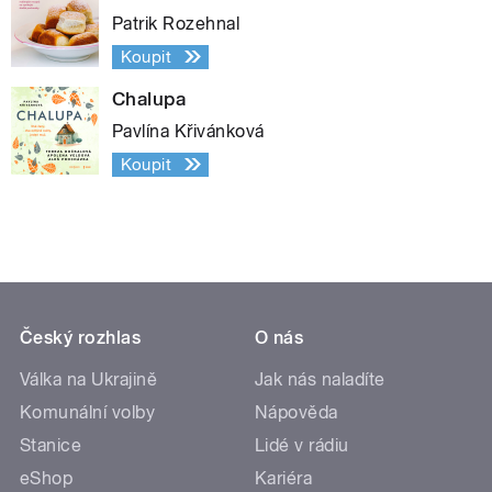
Patrik Rozehnal
Koupit
Chalupa
Pavlína Křivánková
Koupit
Český rozhlas
O nás
Válka na Ukrajině
Jak nás naladíte
Komunální volby
Nápověda
Stanice
Lidé v rádiu
eShop
Kariéra