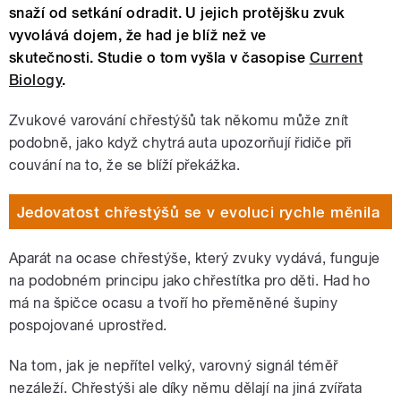
snaží od setkání odradit. U jejich protějšku zvuk
vyvolává dojem, že had je blíž než ve
skutečnosti. Studie o tom vyšla v časopise
Current
Biology
.
Zvukové varování chřestýšů tak někomu může znít
podobně, jako když chytrá auta upozorňují řidiče při
couvání na to, že se blíží překážka.
Jedovatost chřestýšů se v evoluci rychle měnila
Aparát na ocase chřestýše, který zvuky vydává, funguje
na podobném principu jako chřestítka pro děti. Had ho
má na špičce ocasu a tvoří ho přeměněné šupiny
pospojované uprostřed.
Na tom, jak je nepřítel velký, varovný signál téměř
nezáleží. Chřestýši ale díky němu dělají na jiná zvířata