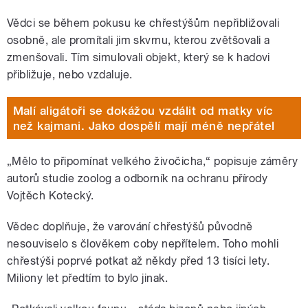
Vědci se během pokusu ke chřestýšům nepřibližovali
osobně, ale promítali jim skvrnu, kterou zvětšovali a
zmenšovali. Tím simulovali objekt, který se k hadovi
přibližuje, nebo vzdaluje.
Malí aligátoři se dokážou vzdálit od matky víc
než kajmani. Jako dospělí mají méně nepřátel
„Mělo to připomínat velkého živočicha,“ popisuje záměry
autorů studie zoolog a odborník na ochranu přírody
Vojtěch Kotecký.
Vědec doplňuje, že varování chřestýšů původně
nesouviselo s člověkem coby nepřítelem. Toho mohli
chřestýši poprvé potkat až někdy před 13 tisíci lety.
Miliony let předtím to bylo jinak.