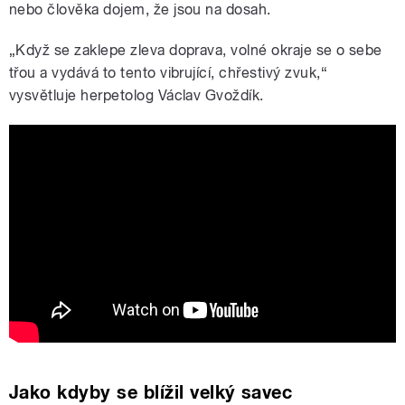
nebo člověka dojem, že jsou na dosah.
„Když se zaklepe zleva doprava, volné okraje se o sebe
třou a vydává to tento vibrující, chřestivý zvuk,“
vysvětluje herpetolog Václav Gvoždík.
Adaptive rattling fools distance
perception / Curr. Biol., Aug. 19, 2021
(Vol. 31, Issue 19)
Jako kdyby se blížil velký savec