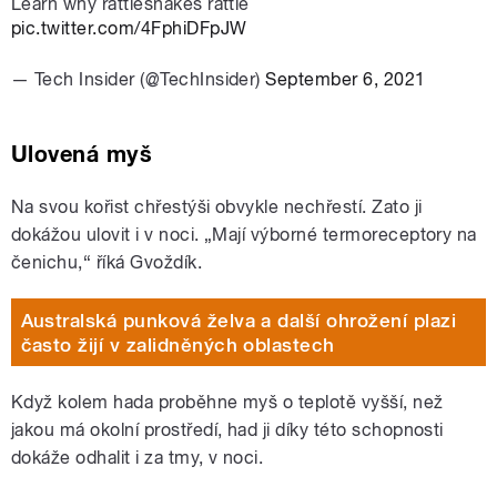
Learn why rattlesnakes rattle
pic.twitter.com/4FphiDFpJW
— Tech Insider (@TechInsider)
September 6, 2021
Ulovená myš
Na svou kořist chřestýši obvykle nechřestí. Zato ji
dokážou ulovit i v noci. „Mají výborné termoreceptory na
čenichu,“ říká Gvoždík.
Australská punková želva a další ohrožení plazi
často žijí v zalidněných oblastech
Když kolem hada proběhne myš o teplotě vyšší, než
jakou má okolní prostředí, had ji díky této schopnosti
dokáže odhalit i za tmy, v noci.