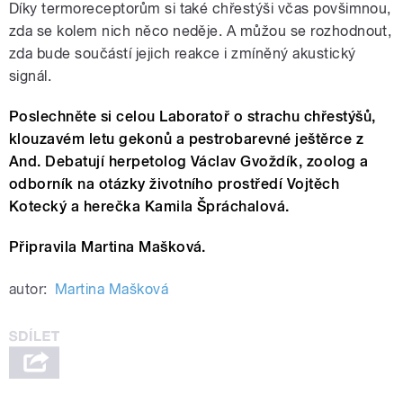
Díky termoreceptorům si také chřestýši včas povšimnou,
zda se kolem nich něco neděje. A můžou se rozhodnout,
zda bude součástí jejich reakce i zmíněný akustický
signál.
Poslechněte si celou Laboratoř o strachu chřestýšů,
klouzavém letu gekonů a pestrobarevné ještěrce z
And. Debatují herpetolog Václav Gvoždík, zoolog a
odborník na otázky životního prostředí Vojtěch
Kotecký a herečka Kamila Špráchalová.
Připravila Martina Mašková.
autor:
Martina Mašková