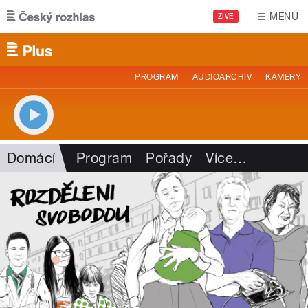
Přejít k hlavnímu obsahu
MENU
ŽIVĚ
PROGRAM
AUDIOARCHIV
KAMERY
Domácí
Program
Pořady
Více
…