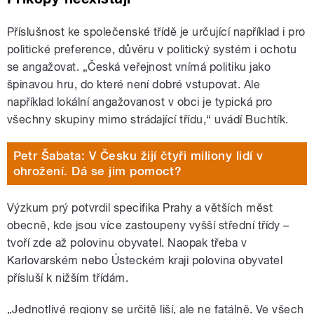
Příslušnost ke společenské třídě je určující například i pro
politické preference, důvěru v politický systém i ochotu
se angažovat. „Česká veřejnost vnímá politiku jako
špinavou hru, do které není dobré vstupovat. Ale
například lokální angažovanost v obci je typická pro
všechny skupiny mimo strádající třídu,“ uvádí Buchtík.
Petr Šabata: V Česku žijí čtyři miliony lidí v
ohrožení. Dá se jim pomoct?
Výzkum prý potvrdil specifika Prahy a větších měst
obecně, kde jsou více zastoupeny vyšší střední třídy –
tvoří zde až polovinu obyvatel. Naopak třeba v
Karlovarském nebo Ústeckém kraji polovina obyvatel
přísluší k nižším třídám.
„Jednotlivé regiony se určitě liší, ale ne fatálně. Ve všech