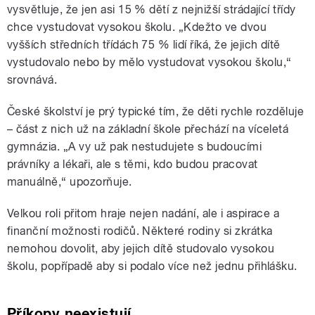
vysvětluje, že jen asi 15 % dětí z nejnižší strádající třídy
chce vystudovat vysokou školu. „Kdežto ve dvou
vyšších středních třídách 75 % lidí říká, že jejich dítě
vystudovalo nebo by mělo vystudovat vysokou školu,“
srovnává.
České školství je prý typické tím, že děti rychle rozděluje
– část z nich už na základní škole přechází na víceletá
gymnázia. „A vy už pak nestudujete s budoucími
právníky a lékaři, ale s těmi, kdo budou pracovat
manuálně,“ upozorňuje.
Velkou roli přitom hraje nejen nadání, ale i aspirace a
finanční možnosti rodičů. Některé rodiny si zkrátka
nemohou dovolit, aby jejich dítě studovalo vysokou
školu, popřípadě aby si podalo více než jednu přihlášku.
Příkopy neexistují