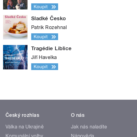
Koupit
Sladké Česko
Patrik Rozehnal
Koupit
Tragédie Liblice
Jiří Havelka
Koupit
Český rozhlas
O nás
Válka na Ukrajině
Jak nás naladíte
Komunální volby
Nápověda