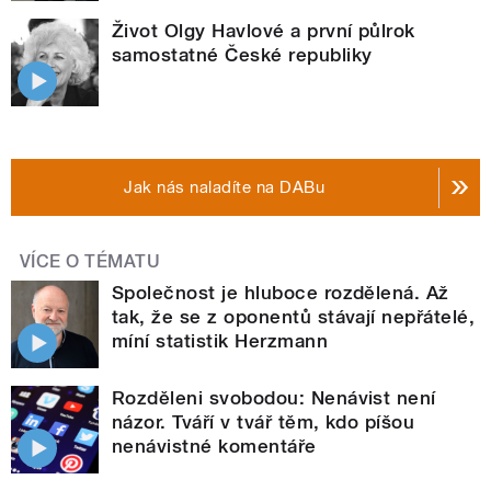
Život Olgy Havlové a první půlrok
samostatné České republiky
Jak nás naladíte na DABu
VÍCE O TÉMATU
Společnost je hluboce rozdělená. Až
tak, že se z oponentů stávají nepřátelé,
míní statistik Herzmann
Rozděleni svobodou: Nenávist není
názor. Tváří v tvář těm, kdo píšou
nenávistné komentáře