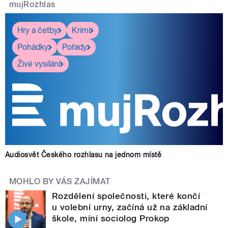
mujRozhlas
Hry a četby
Krimi
Pohádky
Pořady
Živé vysílání
Audiosvět Českého rozhlasu na jednom místě
MOHLO BY VÁS ZAJÍMAT
Rozdělení společnosti, které končí
u volební urny, začíná už na základní
škole, míní sociolog Prokop