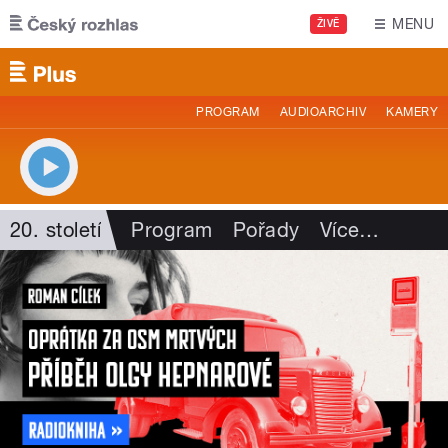
Přejít k hlavnímu obsahu
MENU
ŽIVĚ
PROGRAM
AUDIOARCHIV
KAMERY
20. století
Program
Pořady
Více
…