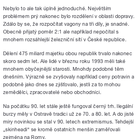
Nebylo to ale tak úplně jednoduché. Největším
problémem prý nakonec bylo rozdělení v oblasti dopravy.
Zdálo by se, že rozpočítat vagony na tři díly, je snadné.
Obecně přijatý poměr 2:1 ale například nepočítal s
mnohem rozsáhlejší železniční sítí v České republice.
Dělení 475 miliard majetku obou republik trvalo nakonec
skoro sedm let. Ale lidé v březnu roku 1993 měli také
mnohem obyčejnější starosti. Mnohdy podobné těm
dnešním. Výrazně se zvyšovaly například ceny potravin a
podobně jako dnes se zjišťovalo, jestli za to mohou
zemědělci, zpracovatelé nebo obchodníci.
Na počátku 90. let stále ještě fungoval černý trh. Ilegální
burzy měly v Ostravě tradici už ze 70. a 80. let. A do jisté
míry novinkou se stal v 90. letech extremismus. Tehdejší
„skinheadi“ se kromě ostatních menšin zaměřovali
zejména na Romy.