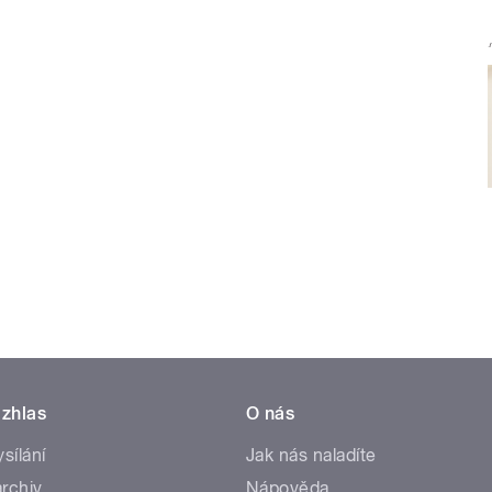
zhlas
O nás
ysílání
Jak nás naladíte
rchiv
Nápověda