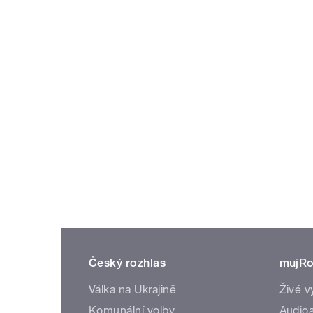
Český rozhlas
mujRo
Válka na Ukrajině
Živé v
Komunální volby
Audioa