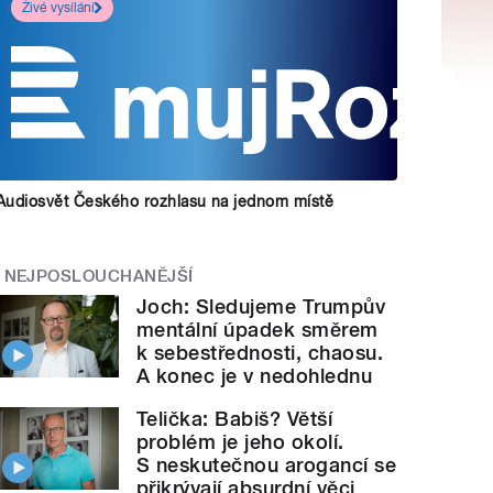
Živé vysílání
Audiosvět Českého rozhlasu na jednom místě
NEJPOSLOUCHANĚJŠÍ
Joch: Sledujeme Trumpův
mentální úpadek směrem
k sebestřednosti, chaosu.
A konec je v nedohlednu
Telička: Babiš? Větší
problém je jeho okolí.
S neskutečnou arogancí se
přikrývají absurdní věci