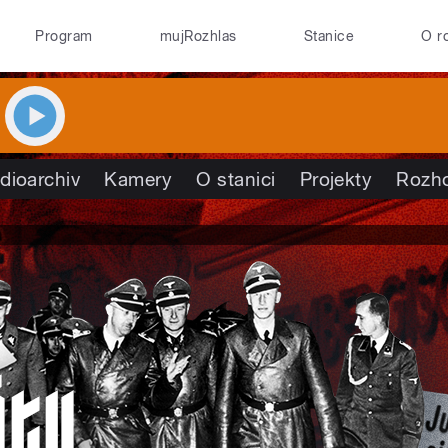
Program
mujRozhlas
Stanice
O r
dioarchiv
Kamery
O stanici
Projekty
Rozh