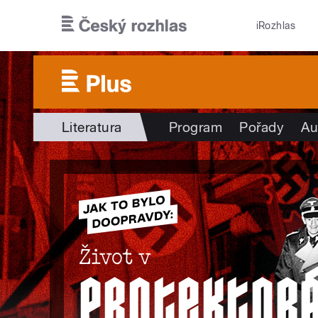
Přejít k hlavnímu obsahu
iRozhlas
Literatura
Program
Pořady
Au