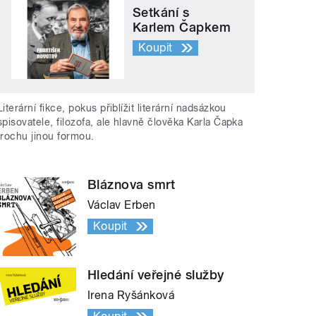
Setkání s
Karlem Čapkem
Koupit
Literární fikce, pokus přiblížit literární nadsázkou
spisovatele, filozofa, ale hlavně člověka Karla Čapka
trochu jinou formou.
Bláznova smrt
Václav Erben
Koupit
Hledání veřejné služby
Irena Ryšánková