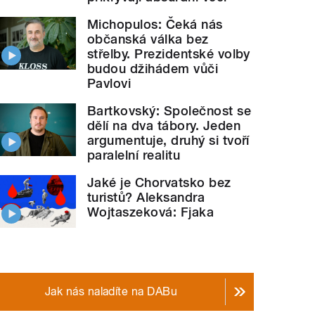
Michopulos: Čeká nás
občanská válka bez
střelby. Prezidentské volby
budou džihádem vůči
Pavlovi
Bartkovský: Společnost se
dělí na dva tábory. Jeden
argumentuje, druhý si tvoří
paralelní realitu
Jaké je Chorvatsko bez
turistů? Aleksandra
Wojtaszeková: Fjaka
Jak nás naladíte na DABu