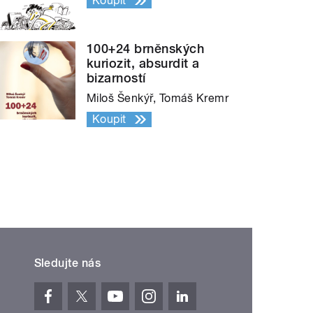
Koupit
100+24 brněnských
kuriozit, absurdit a
bizarností
Miloš Šenkýř, Tomáš Kremr
Koupit
Sledujte nás