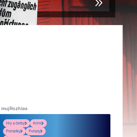
mujRozhlas
Hry a četby
Krimi
Pohádky
Pořady