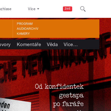
ozhlase
Více
ŽIVĚ
PROGRAM
AUDIOARCHIV
KAMERY
ovory
Komentáře
Věda
Více
…