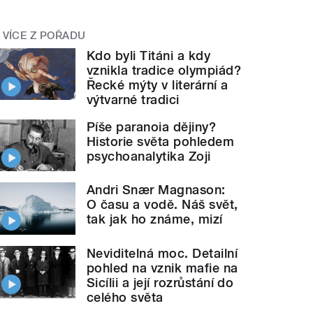
VÍCE Z POŘADU
Kdo byli Titáni a kdy
vznikla tradice olympiád?
Řecké mýty v literární a
výtvarné tradici
Píše paranoia dějiny?
Historie světa pohledem
psychoanalytika Zoji
Andri Snær Magnason:
O času a vodě. Náš svět,
tak jak ho známe, mizí
Neviditelná moc. Detailní
pohled na vznik mafie na
Sicílii a její rozrůstání do
celého světa