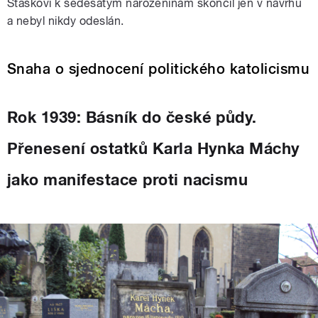
Staškovi k šedesátým narozeninám skončil jen v návrhu
a nebyl nikdy odeslán.
Snaha o sjednocení politického katolicismu
Rok 1939: Básník do české půdy.
Přenesení ostatků Karla Hynka Máchy
jako manifestace proti nacismu