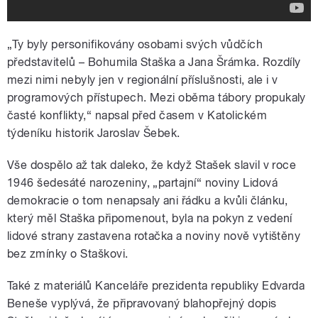
„Ty byly personifikovány osobami svých vůdčích
představitelů – Bohumila Staška a Jana Šrámka. Rozdíly
mezi nimi nebyly jen v regionální příslušnosti, ale i v
programových přístupech. Mezi oběma tábory propukaly
časté konflikty,“ napsal před časem v Katolickém
týdeníku historik Jaroslav Šebek.
Vše dospělo až tak daleko, že když Stašek slavil v roce
1946 šedesáté narozeniny, „partajní“ noviny Lidová
demokracie o tom nenapsaly ani řádku a kvůli článku,
který měl Staška připomenout, byla na pokyn z vedení
lidové strany zastavena rotačka a noviny nově vytištěny
bez zmínky o Staškovi.
Také z materiálů Kanceláře prezidenta republiky Edvarda
Beneše vyplývá, že připravovaný blahopřejný dopis