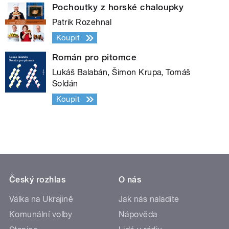
Pochoutky z horské chaloupky
Patrik Rozehnal
Koupit
Román pro pitomce
Lukáš Balabán, Šimon Krupa, Tomáš
Soldán
Koupit
Český rozhlas
O nás
Válka na Ukrajině
Jak nás naladíte
Komunální volby
Nápověda