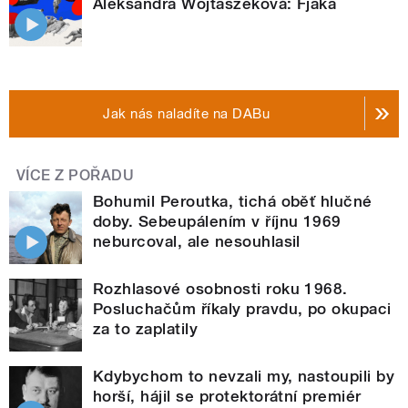
Aleksandra Wojtaszeková: Fjaka
Jak nás naladíte na DABu
VÍCE Z POŘADU
Bohumil Peroutka, tichá oběť hlučné
doby. Sebeupálením v říjnu 1969
neburcoval, ale nesouhlasil
Rozhlasové osobnosti roku 1968.
Posluchačům říkaly pravdu, po okupaci
za to zaplatily
Kdybychom to nevzali my, nastoupili by
horší, hájil se protektorátní premiér