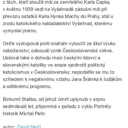
z těch, kteří sloužili mši ze zemřelého Karla Čapka,
v květnu 1939 vedl na Vyšehradě zádušní mši při
převozu ostatků Karla Hynka Máchy do Prahy, stál u
zrodu katolického nakladatelství Vyšehrad, kterému
vymyslel jméno.
Ostře vystupoval proti snahám vyloučit ze škol výuku
náboženství, odsoudil vznik Československé církve.
Usiloval také o dohodu mezi českými lidovci a
slovenskými katolíky ve snaze sjednotit politický
katolicismus v Československu; nepodařilo se mu to
vzhledem k negativnímu vztahu Jana Šrámka k ľuďákům
a odlišnému programu.
Bohumil Staška, od jehož úmrtí uplynulo v srpnu
sedmdesát let, připomíná v pořadu z cyklu Portréty
historik Michal Pehr.
autor:
David Hertl