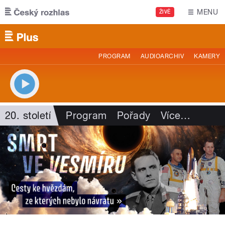
Přejít k hlavnímu obsahu
MENU
ŽIVĚ
PROGRAM
AUDIOARCHIV
KAMERY
20. století
Program
Pořady
Více
…