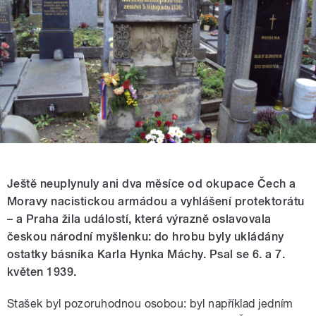
Ještě neuplynuly ani dva měsíce od okupace Čech a
Moravy nacistickou armádou a vyhlášení protektorátu
– a Praha žila událostí, která výrazně oslavovala
českou národní myšlenku: do hrobu byly ukládány
ostatky básníka Karla Hynka Máchy. Psal se 6. a 7.
květen 1939.
Stašek byl pozoruhodnou osobou: byl například jedním