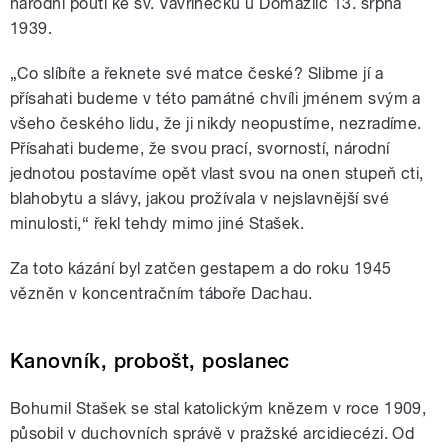
národní pouti ke sv. Vavřinečku u Domažlic 13. srpna
1939.
„Co slíbíte a řeknete své matce české? Slibme jí a
přísahati budeme v této památné chvíli jménem svým a
všeho českého lidu, že ji nikdy neopustíme, nezradíme.
Přísahati budeme, že svou prací, svorností, národní
jednotou postavíme opět vlast svou na onen stupeň cti,
blahobytu a slávy, jakou prožívala v nejslavnější své
minulosti,“ řekl tehdy mimo jiné Stašek.
Za toto kázání byl zatčen gestapem a do roku 1945
vězněn v koncentračním táboře Dachau.
Kanovník, probošt, poslanec
Bohumil Stašek se stal katolickým knězem v roce 1909,
působil v duchovních správě v pražské arcidiecézi. Od