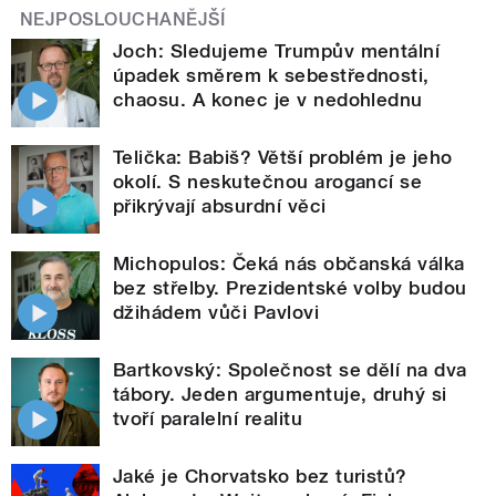
NEJPOSLOUCHANĚJŠÍ
Joch: Sledujeme Trumpův mentální
úpadek směrem k sebestřednosti,
chaosu. A konec je v nedohlednu
Telička: Babiš? Větší problém je jeho
okolí. S neskutečnou arogancí se
přikrývají absurdní věci
Michopulos: Čeká nás občanská válka
bez střelby. Prezidentské volby budou
džihádem vůči Pavlovi
Bartkovský: Společnost se dělí na dva
tábory. Jeden argumentuje, druhý si
tvoří paralelní realitu
Jaké je Chorvatsko bez turistů?