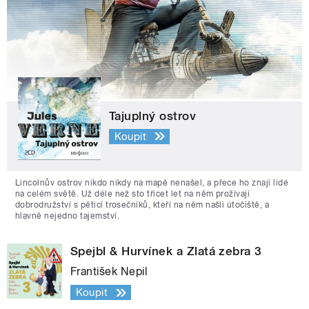
Tajuplný ostrov
Koupit
Lincolnův ostrov nikdo nikdy na mapě nenašel, a přece ho znají lidé
na celém světě. Už déle než sto třicet let na něm prožívají
dobrodružství s pěticí trosečníků, kteří na něm našli útočiště, a
hlavně nejedno tajemství.
Spejbl & Hurvínek a Zlatá zebra 3
František Nepil
Koupit