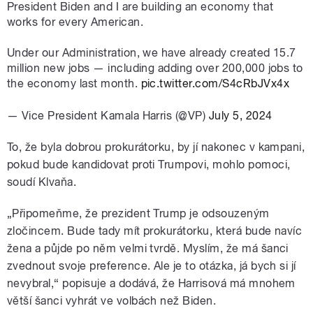
President Biden and I are building an economy that
works for every American.
Under our Administration, we have already created 15.7
million new jobs — including adding over 200,000 jobs to
the economy last month.
pic.twitter.com/S4cRbJVx4x
— Vice President Kamala Harris (@VP)
July 5, 2024
To, že byla dobrou prokurátorku, by jí nakonec v kampani,
pokud bude kandidovat proti Trumpovi, mohlo pomoci,
soudí Klvaňa.
„
Připomeňme, že prezident Trump je odsouzeným
zločincem. Bude tady mít prokurátorku, která bude navíc
žena a půjde po něm velmi tvrdě. Myslím, že má šanci
zvednout svoje preference. Ale je to otázka, já bych si jí
nevybral,“ popisuje a dodává, že Harrisová má mnohem
větší šanci
vyhrát
ve volbách než Biden.