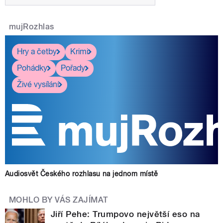
mujRozhlas
Hry a četby
Krimi
Pohádky
Pořady
Živé vysílání
Audiosvět Českého rozhlasu na jednom místě
MOHLO BY VÁS ZAJÍMAT
Jiří Pehe: Trumpovo největší eso na