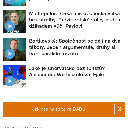
Michopulos: Čeká nás občanská válka
bez střelby. Prezidentské volby budou
džihádem vůči Pavlovi
Bartkovský: Společnost se dělí na dva
tábory. Jeden argumentuje, druhý si
tvoří paralelní realitu
Jaké je Chorvatsko bez turistů?
Aleksandra Wojtaszeková: Fjaka
Jak nás naladíte na DABu