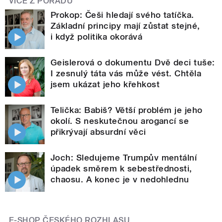
VÍCE Z POŘADU
Prokop: Češi hledají svého tatíčka.
Základní principy mají zůstat stejné,
i když politika okorává
Geislerová o dokumentu Dvě deci tuše:
I zesnulý táta vás může vést. Chtěla
jsem ukázat jeho křehkost
Telička: Babiš? Větší problém je jeho
okolí. S neskutečnou arogancí se
přikrývají absurdní věci
Joch: Sledujeme Trumpův mentální
úpadek směrem k sebestřednosti,
chaosu. A konec je v nedohlednu
E-SHOP ČESKÉHO ROZHLASU