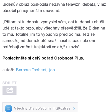
Bidenův obraz poškodila nedávná televizní debata, v níž
působil přinejmenším unaveně.
„
Přitom si tu debatu vymyslel sám, oni tu debatu chtěli
udělat takto brzo, aby všechny přesvědčili, že Biden na
to má. Totálně jim to vybuchlo před očima. Teď se
samozřejmě demokraté snaží hasit situaci, ale oni
potřebují změnit trajektorii voleb,“ uzavírá.
Poslechněte si celý pořad Osobnost Plus.
autoři:
Barbora Tachecí
,
job
Všechny díly pořadu na mujRozhlas