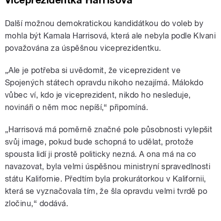
Viceprezidentka Harrisová
Další možnou demokratickou kandidátkou do voleb by
mohla být Kamala Harrisová, která ale nebyla podle Klvani
považována za úspěšnou viceprezidentku.
„Ale je potřeba si uvědomit, že viceprezident ve
Spojených státech opravdu nikoho nezajímá. Málokdo
vůbec ví, kdo je viceprezident, nikdo ho nesleduje,
novináři o něm moc nepíší,“ připomíná.
„Harrisová má poměrně značné pole působnosti vylepšit
svůj image, pokud bude schopná to udělat, protože
spousta lidí ji prostě politicky nezná. A ona má na co
navazovat, byla velmi úspěšnou ministryní spravedlnosti
státu Kalifornie. Předtím byla prokurátorkou v Kalifornii,
která se vyznačovala tím, že šla opravdu velmi tvrdě po
zločinu,“ dodává.