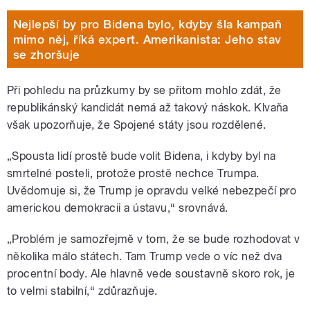
Nejlepší by pro Bidena bylo, kdyby šla kampaň
mimo něj, říká expert. Amerikanista: Jeho stav
se zhoršuje
Při pohledu na průzkumy by se přitom mohlo zdát, že
republikánský kandidát nemá až takový náskok. Klvaňa
však upozorňuje, že Spojené státy jsou rozdělené.
„Spousta lidí prostě bude volit Bidena, i kdyby byl na
smrtelné posteli, protože prostě nechce Trumpa.
Uvědomuje si, že Trump je opravdu velké nebezpečí pro
americkou demokracii a ústavu,“ srovnává.
„Problém je samozřejmě v tom, že se bude rozhodovat v
několika málo státech. Tam Trump vede o víc než dva
procentní body. Ale hlavně vede soustavně skoro rok, je
to velmi stabilní,“ zdůrazňuje.