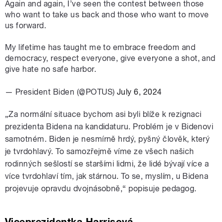
Again and again, I’ve seen the contest between those
who want to take us back and those who want to move
us forward.
My lifetime has taught me to embrace freedom and
democracy, respect everyone, give everyone a shot, and
give hate no safe harbor.
— President Biden (@POTUS)
July 6, 2024
„Za normální situace bychom asi byli blíže k rezignaci
prezidenta Bidena na kandidaturu. Problém je v Bidenovi
samotném. Biden je nesmírně hrdý, pyšný člověk, který
je tvrdohlavý. To samozřejmě víme ze všech našich
rodinných sešlostí se staršími lidmi, že lidé bývají více a
více tvrdohlaví tím, jak stárnou. To se, myslím, u Bidena
projevuje opravdu dvojnásobně,“ popisuje pedagog.