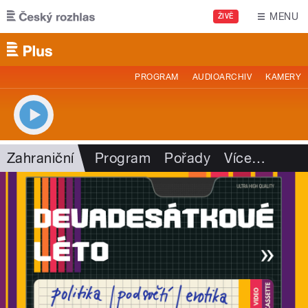
Přejít k hlavnímu obsahu
MENU
ŽIVĚ
PROGRAM
AUDIOARCHIV
KAMERY
Zahraniční
Program
Pořady
Více
…