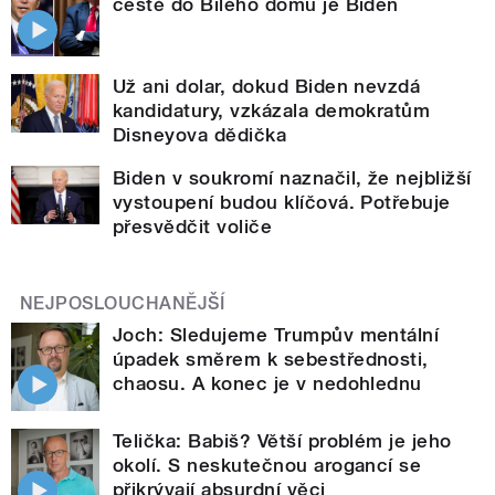
cestě do Bílého domu je Biden
Už ani dolar, dokud Biden nevzdá
kandidatury, vzkázala demokratům
Disneyova dědička
Biden v soukromí naznačil, že nejbližší
vystoupení budou klíčová. Potřebuje
přesvědčit voliče
NEJPOSLOUCHANĚJŠÍ
Joch: Sledujeme Trumpův mentální
úpadek směrem k sebestřednosti,
chaosu. A konec je v nedohlednu
Telička: Babiš? Větší problém je jeho
okolí. S neskutečnou arogancí se
přikrývají absurdní věci