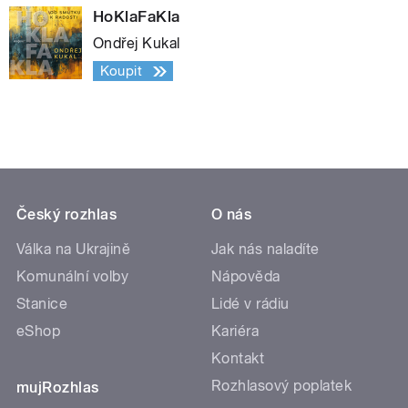
HoKlaFaKla
Ondřej Kukal
Koupit
Český rozhlas
O nás
Válka na Ukrajině
Jak nás naladíte
Komunální volby
Nápověda
Stanice
Lidé v rádiu
eShop
Kariéra
Kontakt
Rozhlasový poplatek
mujRozhlas