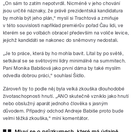
„On sám to zatím nepotvrdil. Nicméně v jeho chování
jsou určité náznaky, že právě prezidentská kandidatura
by mohla být jeho plán,“ myslí si Trachtová a zmiňuje
v této souvislosti například premiérův pořad Čau lidi, ve
kterém se po volbách obracel především na voliče levice,
jejichž kandidáti se nakonec do sněmovny nedostali.
„Je to práce, která by ho mohla bavit. Lítal by po světě,
setkával se se světovými lídry minimálně na summitech.
Paní Monika Babišová jako první dáma by také myslím
odvedla dobrou práci,“ souhlasí Šídlo.
Zároveň by to podle něj byla velká zkouška dlouhodobé
životaschopnosti hnutí. „ANO skutečně vzniklo jako hnutí
nebo obslužný aparát jednoho člověka s jasným
důvodem. Případný odchod Andreje Babiše proto bude
velmi těžká zkouška,“ míní komentátor.
Mluví se o průzkumech, které má údajně