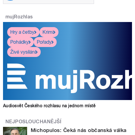
mujRozhlas
Hry a četby
Krimi
Pohádky
Pořady
Živé vysílání
Audiosvět Českého rozhlasu na jednom místě
NEJPOSLOUCHANĚJŠÍ
Michopulos: Čeká nás občanská válka