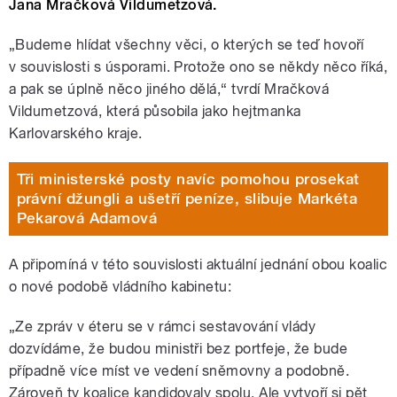
Jana Mračková Vildumetzová.
„Budeme hlídat všechny věci, o kterých se teď hovoří
v souvislosti s úsporami. Protože ono se někdy něco říká,
a pak se úplně něco jiného dělá,“ tvrdí Mračková
Vildumetzová, která působila jako hejtmanka
Karlovarského kraje.
Tři ministerské posty navíc pomohou prosekat
právní džungli a ušetří peníze, slibuje Markéta
Pekarová Adamová
A připomíná v této souvislosti aktuální jednání obou koalic
o nové podobě vládního kabinetu:
„Ze zpráv v éteru se v rámci sestavování vlády
dozvídáme, že budou ministři bez portfeje, že bude
případně více míst ve vedení sněmovny a podobně.
Zároveň ty koalice kandidovaly spolu. Ale vytvoří si pět