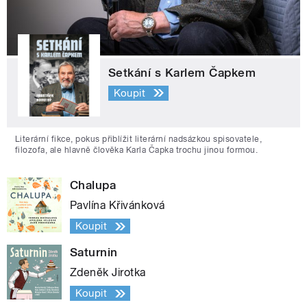
Setkání s Karlem Čapkem
Koupit
Literární fikce, pokus přiblížit literární nadsázkou spisovatele,
filozofa, ale hlavně člověka Karla Čapka trochu jinou formou.
Chalupa
Pavlína Křivánková
Koupit
Saturnin
Zdeněk Jirotka
Koupit