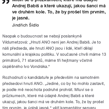
Andrej Babiš a které ukazují, jakou šanci má
ve druhém kole. To, že by prošel tím prvním,
je jasné.
Jindřich Šídlo
Naopak o budoucnost se nebojí poslankyně
Vildumetzová: „Hnutí ANO není jen Andrej Babiš. Je to
náš předseda, ale hnutí ANO jsou i lidé, kteří dělají
komunální a krajskou politiku. V současné chvíli máme 13
primátorů, 71 starostů, máme tři hejtmany včetně
úspěšného Ivo Vondráka.“
Rozhodnutí o kandidatuře je především na samotném
předsedovi hnutí ANO. „Jediné, co by ho mohlo zastavit,
je podle mě neochota podruhé prohrát. Mluví se o
průzkumech, které má údajně Andrej Babiš a které
ukazují, jakou šanci má ve druhém kole. To, že by prošel
tím prvním, je úplně jasné,“ věří komentátor serveru