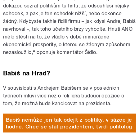
dokážou sežrat politikům tu fintu, že odsouhlasí nějaký
schodek, a pak je ten schodek nižší, nebo dokonce
žádný. Kdybyste takhle řídili firmu – jak kdysi Andrej Babiš
navrhoval –, tak toho účetního brzy vyhodíte. Hnutí ANO
mělo štěstí na to, že vládlo v době mimořádné
ekonomické prosperity, o kterou se žádným způsobem
nezasloužilo,“ oponuje komentátor Šídlo.
Babiš na Hrad?
V souvislosti s Andrejem Babišem se v posledních
týdnech mluví více než o roli lídra budoucí opozice o
tom, že možná bude kandidovat na prezidenta.
Babiš nemůže jen tak odejít z politiky, v sázce je
hodně. Chce se stát prezidentem, tvrdí politolog