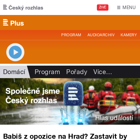
Přejít k hlavnímu obsahu
MENU
ŽIVĚ
PROGRAM
AUDIOARCHIV
KAMERY
Domácí
Program
Pořady
Více
…
Babiš z opozice na Hrad? Zastavit by