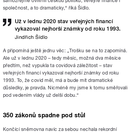
samozřejmě ovlivnil českou politiku, veřejné finance i
společnost, a to dramaticky,“ říká Šídlo.
Už v lednu 2020 stav veřejných financí
vykazoval nejhorší známky od roku 1993.
Jindřich Šídlo
A připomíná ještě jednu věc: „Trošku se na to zapomíná.
Ale už v lednu 2020 – tedy měsíc, možná dva měsíce
předtím, než vypukla ta covidová záležitost – stav
veřejných financí vykazoval nejhorší známky od roku
1993. To, že covid měl, má a bude mít dramatické
důsledky, je pravda. Nicméně my jsme k tomu směřovali
pod vedením vlády už delší dobu.“
350 zákonů spadne pod stůl
Končící sněmovna navíc za sebou nechala rekordní