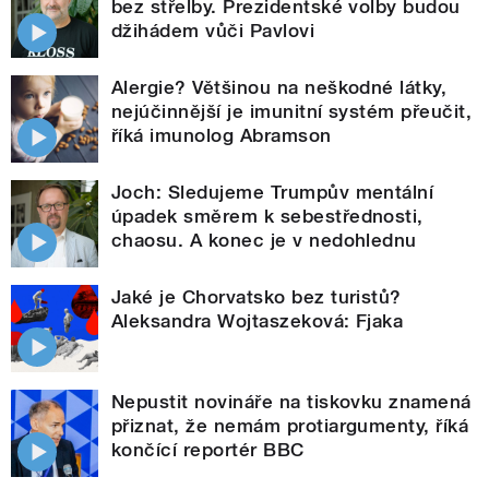
bez střelby. Prezidentské volby budou
džihádem vůči Pavlovi
Alergie? Většinou na neškodné látky,
nejúčinnější je imunitní systém přeučit,
říká imunolog Abramson
Joch: Sledujeme Trumpův mentální
úpadek směrem k sebestřednosti,
chaosu. A konec je v nedohlednu
Jaké je Chorvatsko bez turistů?
Aleksandra Wojtaszeková: Fjaka
Nepustit novináře na tiskovku znamená
přiznat, že nemám protiargumenty, říká
končící reportér BBC