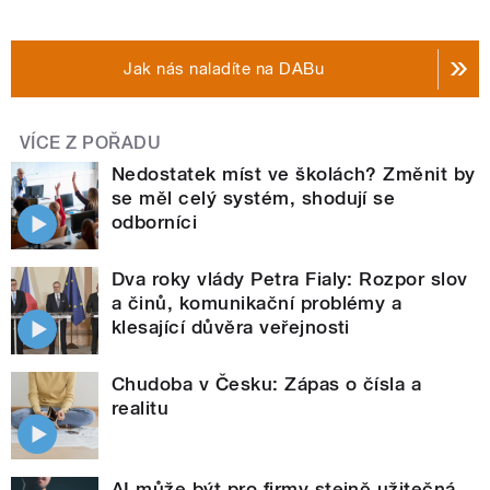
Jak nás naladíte na DABu
VÍCE Z POŘADU
Nedostatek míst ve školách? Změnit by
se měl celý systém, shodují se
odborníci
Dva roky vlády Petra Fialy: Rozpor slov
a činů, komunikační problémy a
klesající důvěra veřejnosti
Chudoba v Česku: Zápas o čísla a
realitu
AI může být pro firmy stejně užitečná