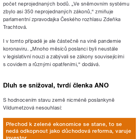
počet neprojednaných bodů. „Ve sněmovním systému
zbylo asi 350 neprojednaných zákonů,“ zmiňuje
parlamentní zpravodajka Českého rozhlasu Zdeňka
Trachtová.
I v tomto případě je ale částečně na vině pandemie
koronaviru. „Mnoho měsíců poslanci byli neustále
v legislativní nouzi a zabývali se zákony souvisejícími
s covidem a různými opatřeními,“ dodává.
Dluh se snižoval, tvrdí členka ANO
S hodnocením stavu země nicméně poslankyně
Vildumetzová nesouhlasí:
Přechod k zelené ekonomice se stane, to se
nedá odkopnout jako důchodová reforma, varuje
investor