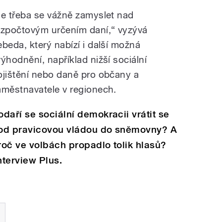
Je třeba se vážně zamyslet nad
ozpočtovým určením daní,“ vyzývá
ebeda, který nabízí i další možná
výhodnění, například nižší sociální
ojištění nebo daně pro občany a
aměstnavatele v regionech.
odaří se sociální demokracii vrátit se
od pravicovou vládou do sněmovny? A
roč ve volbách propadlo tolik hlasů?
terview Plus.