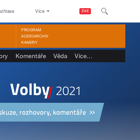
ozhlase
Více
ŽIVĚ
PROGRAM
AUDIOARCHIV
KAMERY
ory
Komentáře
Věda
Více
…