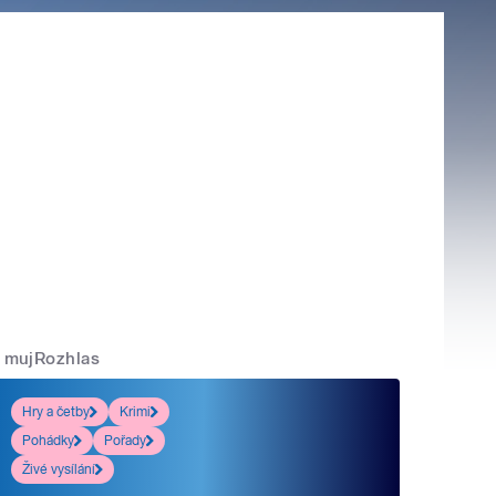
mujRozhlas
Hry a četby
Krimi
Pohádky
Pořady
Živé vysílání