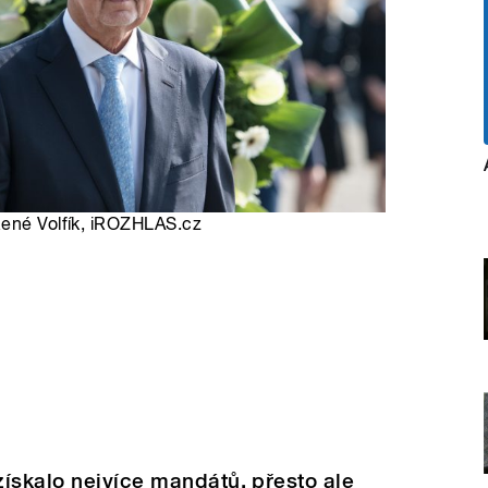
René Volfík, iROZHLAS.cz
ískalo nejvíce mandátů, přesto ale