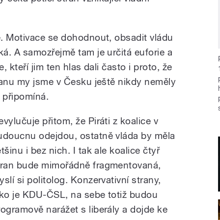
. Motivace se dohodnout, obsadit vládu
á. A samozřejmě tam je určitá euforie a
 kteří jim ten hlas dali často i proto, že
ranu my jsme v Česku ještě nikdy neměly
“ připomíná.
vylučuje přitom, že Piráti z koalice v
udoucnu odejdou, ostatně vláda by měla
tšinu i bez nich. I tak ale koalice čtyř
tran bude mimořádně fragmentovaná,
slí si politolog. Konzervativní strany,
ako je KDU-ČSL, na sebe totiž budou
rogramově narážet s liberály a dojde ke