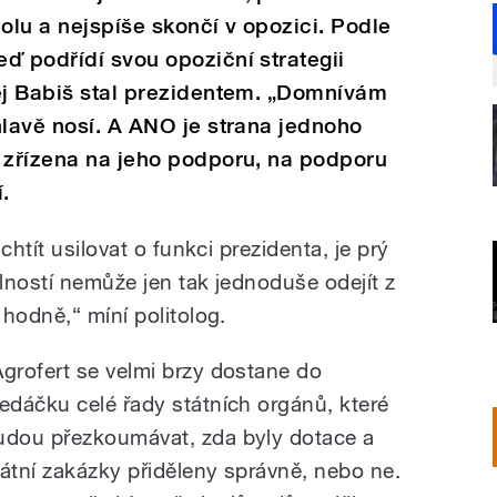
olu a nejspíše skončí v opozici. Podle
ď podřídí svou opoziční strategii
rej Babiš stal prezidentem. „Domnívám
hlavě nosí. A ANO je strana jednoho
a zřízena na jeho podporu, na podporu
í.
chtít usilovat o funkci prezidenta, je prý
olností nemůže jen tak jednoduše odejít z
hodně,“ míní politolog.
Agrofert se velmi brzy dostane do
ledáčku celé řady státních orgánů, které
udou přezkoumávat, zda byly dotace a
tátní zakázky přiděleny správně, nebo ne.