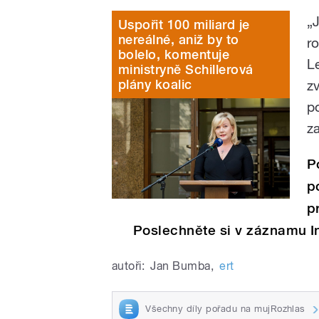
„
Uspořit 100 miliard je
nereálné, aniž by to
r
bolelo, komentuje
L
ministryně Schillerová
plány koalic
z
p
z
P
p
p
Poslechněte si v záznamu In
autoři:
Jan Bumba
,
ert
Všechny díly pořadu na mujRozhlas