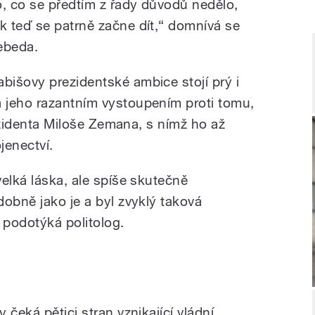
o, co se předtím z řady důvodů nedělo,
ak teď se patrně začne dít,“ domnívá se
ebeda.
abišovy prezidentské ambice stojí prý i
a jeho razantním vystoupením proti tomu,
rezidenta Miloše Zemana, s nímž ho až
jenectví.
elká láska, ale spíše skutečně
obně jako je a byl zvyklý taková
 podotýká politolog.
čeká pětici stran vznikající vládní