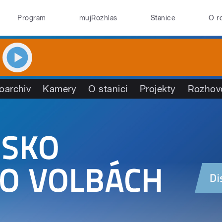
Program
mujRozhlas
Stanice
O r
oarchiv
Kamery
O stanici
Projekty
Rozhov