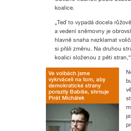
koalice.
„Teď to vypadá docela růžově
a vedení sněmovny je obrovsk
hlavně snaha nezklamat voliče,
si přáli změnu. Na druhou st
koalici složenou z pěti stran,
Ne
Ve volbách jsme
vykrváceli na tom, aby
b
demokratické strany
vě
porazily Babiše, shrnuje
Pirát Michálek
s
my
j
p