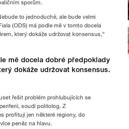
oaličním sporům.
Nebude to jednoduché, ale bude velmi
r Fiala (ODS) má podle mě v tomto docela
érem, který dokáže udržovat konsensus,“
dle mě docela dobré předpoklady
terý dokáže udržovat konsensus.
et řešit problém prohlubujících se
eriferií, soudí politolog. Z
 profitují jen některé regiony, do
 více peněz na hlavu.