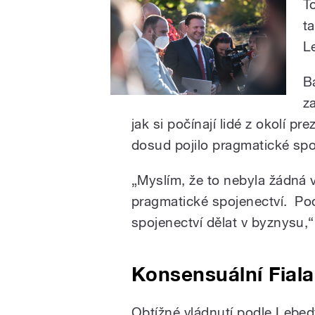
T
t
L
B
z
jak si počínají lidé z okolí p
dosud pojilo pragmatické spo
„Myslím, že to nebyla žádná v
pragmatické spojenectví. Pod
spojenectví dělat v byznysu,“
Konsensuální Fiala
Obtížné vládnutí podle Lebedy 