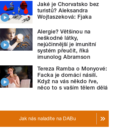
Jaké je Chorvatsko bez
turistů? Aleksandra
Wojtaszeková: Fjaka
Alergie? Většinou na
neškodné látky,
nejúčinnější je imunitní
systém přeučit, říká
imunolog Abramson
Tereza Ramba o Monyové:
Facka je domácí násilí.
Když na vás někdo řve,
něco to s vaším tělem dělá
Jak nás naladíte na DABu