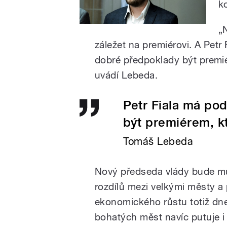
k
„
záležet na premiérovi. A Pet
dobré předpoklady být premi
uvádí Lebeda.
Petr Fiala má po
být premiérem, k
Tomáš Lebeda
Nový předseda vlády bude mus
rozdílů mezi velkými městy a p
ekonomického růstu totiž dnes
bohatých měst navíc putuje i