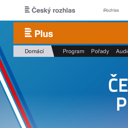
Přejít k hlavnímu obsahu
iRozhlas
Domácí
Program
Pořady
Audi