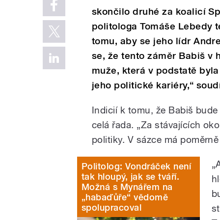
skončilo druhé za koalicí Sp
politologa Tomáše Lebedy te
tomu, aby se jeho lídr And
se, že tento záměr Babiš v 
muže, která v podstatě byl
jeho politické kariéry,“ soud
Indicií k tomu, že Babiš bude 
celá řada. „Za stávajících ok
politiky. V sázce má poměrně 
„
Politolog: Vondráček není
tak hloupý, jak se tváří.
h
Možná s Mynářem na
b
„habaďůře“ vědomě
spolupracoval
s