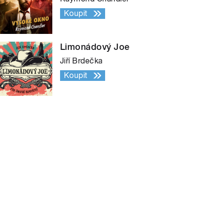
Koupit
Limonádový Joe
Jiří Brdečka
Koupit