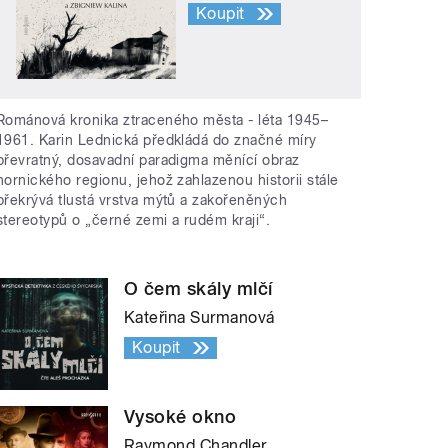
Koupit
Románová kronika ztraceného města - léta 1945–
1961. Karin Lednická předkládá do značné míry
převratný, dosavadní paradigma měnící obraz
hornického regionu, jehož zahlazenou historii stále
překrývá tlustá vrstva mýtů a zakořeněných
stereotypů o „černé zemi a rudém kraji“.
O čem skály mlčí
Kateřina Surmanová
Koupit
Vysoké okno
Raymond Chandler