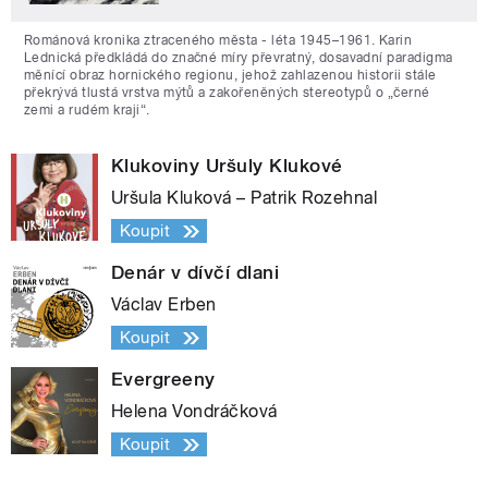
Románová kronika ztraceného města - léta 1945–1961. Karin
Lednická předkládá do značné míry převratný, dosavadní paradigma
měnící obraz hornického regionu, jehož zahlazenou historii stále
překrývá tlustá vrstva mýtů a zakořeněných stereotypů o „černé
zemi a rudém kraji“.
Klukoviny Uršuly Klukové
Uršula Kluková – Patrik Rozehnal
Koupit
Denár v dívčí dlani
Václav Erben
Koupit
Evergreeny
Helena Vondráčková
Koupit