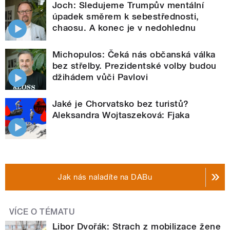
Joch: Sledujeme Trumpův mentální
úpadek směrem k sebestřednosti,
chaosu. A konec je v nedohlednu
Michopulos: Čeká nás občanská válka
bez střelby. Prezidentské volby budou
džihádem vůči Pavlovi
Jaké je Chorvatsko bez turistů?
Aleksandra Wojtaszeková: Fjaka
Jak nás naladíte na DABu
VÍCE O TÉMATU
Libor Dvořák: Strach z mobilizace žene