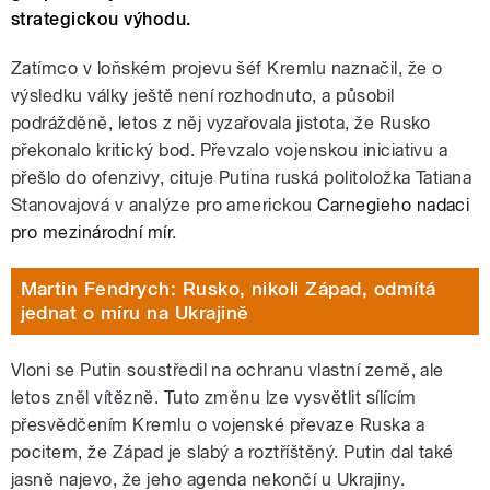
strategickou výhodu.
Zatímco v loňském projevu šéf Kremlu naznačil, že o
výsledku války ještě není rozhodnuto, a působil
podrážděně, letos z něj vyzařovala jistota, že Rusko
překonalo kritický bod. Převzalo vojenskou iniciativu a
přešlo do ofenzivy, cituje Putina ruská politoložka Tatiana
Stanovajová v analýze pro americkou
Carnegieho nadaci
pro mezinárodní mír
.
Martin Fendrych: Rusko, nikoli Západ, odmítá
jednat o míru na Ukrajině
Vloni se Putin soustředil na ochranu vlastní země, ale
letos zněl vítězně. Tuto změnu lze vysvětlit sílícím
přesvědčením Kremlu o vojenské převaze Ruska a
pocitem, že Západ je slabý a roztříštěný. Putin dal také
jasně najevo, že jeho agenda nekončí u Ukrajiny.