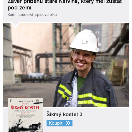
Závěr příběhu staré Karviné, který měl zůstat
pod zemí
Karin Lednická, spisovatelka
Šikmý kostel 3
Koupit