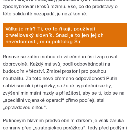
zpochybňování kroků režimu. Vše, co do představy o
této solidaritě nezapadá, je nezákonné.
Válka je mír? Ti, co to říkají, používají
orwellovský slovník. Snad je to jen jejich
nevědomostí, míní politolog Šír
Rusové se zatím mohou do válečného úsilí zapojovat
dobrovolně. Každý má svůj podíl odpovědnosti na
budoucím vítězství. Zmizel prostor i pro pouhou
neutralitu. Za toto nové břemeno odpovědnosti Putin
nabízí sociální příspěvky, snížené hypoteční sazby,
zvýšení minimální mzdy a příležitost, aby se ti, kdo se na
„speciální vojenské operaci“ přímo podílejí, stali
„opravdovou elitou“.
Putinovým hlavním předvolebním dárkem je však záruka
ochrany před „strategickou porážkou“, tedy před podlými