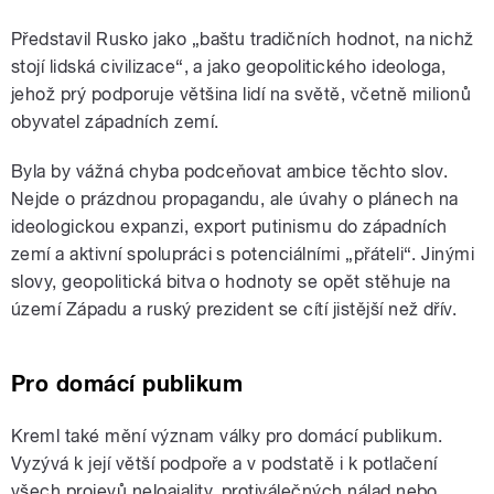
Představil Rusko jako „baštu tradičních hodnot, na nichž
stojí lidská civilizace“, a jako geopolitického ideologa,
jehož prý podporuje většina lidí na světě, včetně milionů
obyvatel západních zemí.
Byla by vážná chyba podceňovat ambice těchto slov.
Nejde o prázdnou propagandu, ale úvahy o plánech na
ideologickou expanzi, export putinismu do západních
zemí a aktivní spolupráci s potenciálními „přáteli“. Jinými
slovy, geopolitická bitva o hodnoty se opět stěhuje na
území Západu a ruský prezident se cítí jistější než dřív.
Pro domácí publikum
Kreml také mění význam války pro domácí publikum.
Vyzývá k její větší podpoře a v podstatě i k potlačení
všech projevů neloajality, protiválečných nálad nebo