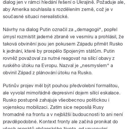
dialog jen v rámci hledání řešení o Ukrajině. Požaduje ale,
aby Amerika souhlasila s rozdělením země, což je v
současné situaci nerealistické.
Návrhy na dialog Putin označil za „demagogii“, popřel
úmysl rozmístit jaderné zbraně ve vesmíru a prohlásil, že
taková obvinění jsou jen pokusem Západu přimět Rusko
k jednání, které by prospělo Spojeným státům. Putin
rovněž považoval za nutné reagovat na sílící obavy z
ruského útoku na Evropu. Nazval je „nesmyslem“ a
obvinil Západ z plánování útoku na Rusko.
Putinův projev měl být pouhou předvolební formalitou,
ale vyvolal mimořádně depresivní dojem sílící eskalace.
Rusko postupně zahajuje všeobecnou politickou i
vojenskou mobilizaci. Zatím sice neposílá Rusy
hromadně na frontu a v nejbližší budoucnosti to ani není
pravděpodobné. Kontext fronty ale začíná pronikat do
všech aspektů občanského života, od vnucování