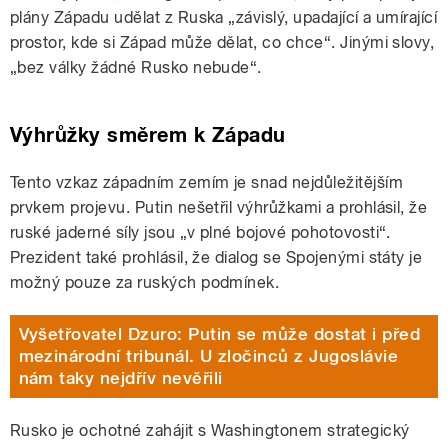
plány Západu udělat z Ruska „závislý, upadající a umírající
prostor, kde si Západ může dělat, co chce“. Jinými slovy,
„bez války žádné Rusko nebude“.
Výhrůžky směrem k Západu
Tento vzkaz západním zemím je snad nejdůležitějším
prvkem projevu. Putin nešetřil výhrůžkami a prohlásil, že
ruské jaderné síly jsou „v plné bojové pohotovosti“.
Prezident také prohlásil, že dialog se Spojenými státy je
možný pouze za ruských podmínek.
Vyšetřovatel Dzuro: Putin se může dostat i před
mezinárodní tribunál. U zločinců z Jugoslávie
nám taky nejdřív nevěřili
Rusko je ochotné zahájit s Washingtonem strategický