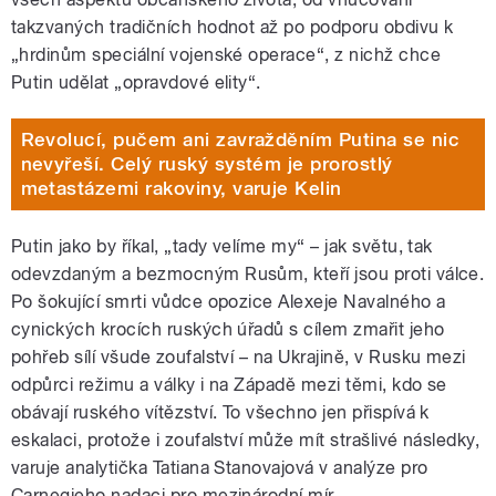
takzvaných tradičních hodnot až po podporu obdivu k
„hrdinům speciální vojenské operace“, z nichž chce
Putin udělat „opravdové elity“.
Revolucí, pučem ani zavražděním Putina se nic
nevyřeší. Celý ruský systém je prorostlý
metastázemi rakoviny, varuje Kelin
Putin jako by říkal, „tady velíme my“ – jak světu, tak
odevzdaným a bezmocným Rusům, kteří jsou proti válce.
Po šokující smrti vůdce opozice Alexeje Navalného a
cynických krocích ruských úřadů s cílem zmařit jeho
pohřeb sílí všude zoufalství – na Ukrajině, v Rusku mezi
odpůrci režimu a války i na Západě mezi těmi, kdo se
obávají ruského vítězství. To všechno jen přispívá k
eskalaci, protože i zoufalství může mít strašlivé následky,
varuje analytička Tatiana Stanovajová v analýze pro
Carnegieho nadaci pro mezinárodní mír.