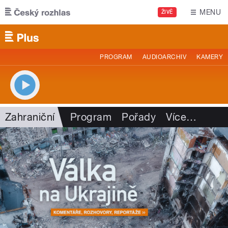
Přejít k hlavnímu obsahu
MENU
ŽIVĚ
PROGRAM
AUDIOARCHIV
KAMERY
Zahraniční
Program
Pořady
Více
…