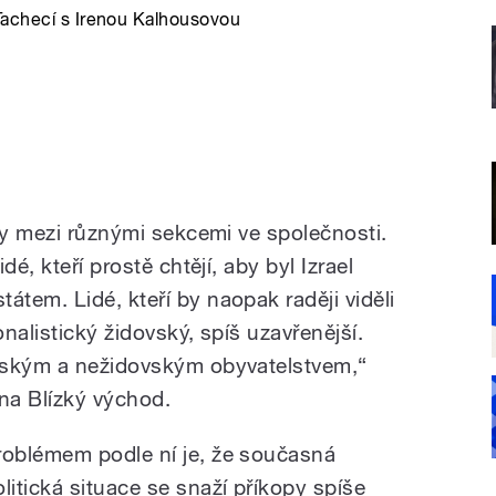
Tachecí s Irenou Kalhousovou
py mezi různými sekcemi ve společnosti.
é, kteří prostě chtějí, aby byl Izrael
tem. Lidé, kteří by naopak raději viděli
onalistický židovský, spíš uzavřenější.
vským a nežidovským obyvatelstvem,“
 na Blízký východ.
roblémem podle ní je, že současná
olitická situace se snaží příkopy spíše