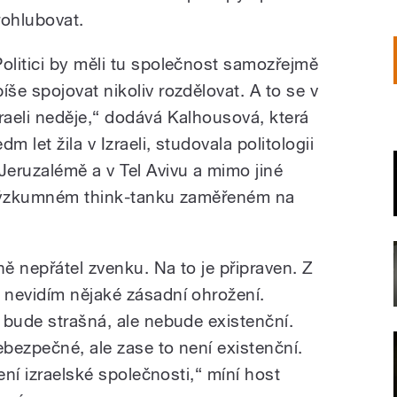
rohlubovat.
Politici by měli tu společnost samozřejmě
píše spojovat nikoliv rozdělovat. A to se v
zraeli neděje,“ dodává Kalhousová, která
dm let žila v Izraeli, studovala politologii
 Jeruzalémě a v Tel Avivu a mimo jiné
 výzkumném think-tanku zaměřeném na
ně nepřátel zvenku. Na to je připraven. Z
 nevidím nějaké zásadní ohrožení.
 bude strašná, ale nebude existenční.
bezpečné, ale zase to není existenční.
ení izraelské společnosti,“ míní host