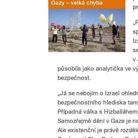
Gazy – velká chyba
p
„
s
I
se
v
působila jako analytička ve
bezpečnost.
„Já se nebojím o Izrael ohled
bezpečnostního hlediska tam
Případná válka s Hizballáhem
Samozřejmě dění v Gaze je ne
Ale existenční je právě rozděl