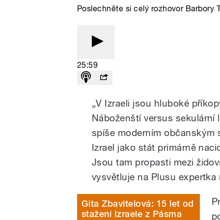
Poslechněte si celý rozhovor Barbory 
25:59
„V Izraeli jsou hluboké příko
Náboženští versus sekulární lid
spíše moderním občanským stá
Izrael jako stát primárně naci
Jsou tam propasti mezi žido
vysvětluje na Plusu expertka
P
Gita Zbavitelová: 15 let od
stažení Izraele z Pásma
p