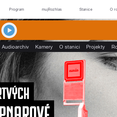
Program
mujRozhlas
Stanice
O r
Audioarchiv
Kamery
O stanici
Projekty
R