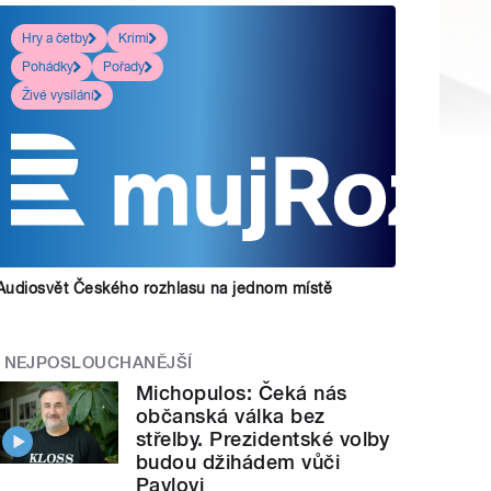
Hry a četby
Krimi
Pohádky
Pořady
Živé vysílání
Audiosvět Českého rozhlasu na jednom místě
NEJPOSLOUCHANĚJŠÍ
Michopulos: Čeká nás
občanská válka bez
střelby. Prezidentské volby
budou džihádem vůči
Pavlovi