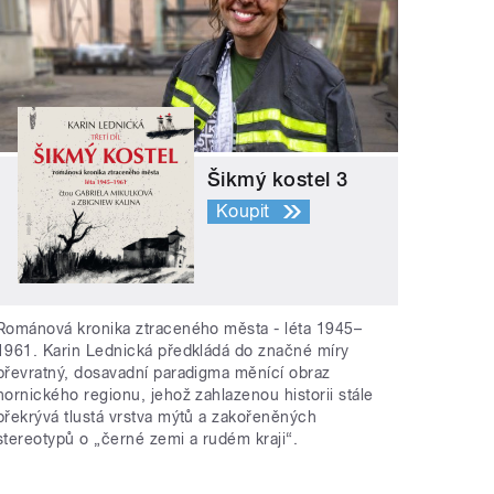
Šikmý kostel 3
Koupit
Románová kronika ztraceného města - léta 1945–
1961. Karin Lednická předkládá do značné míry
převratný, dosavadní paradigma měnící obraz
hornického regionu, jehož zahlazenou historii stále
překrývá tlustá vrstva mýtů a zakořeněných
stereotypů o „černé zemi a rudém kraji“.