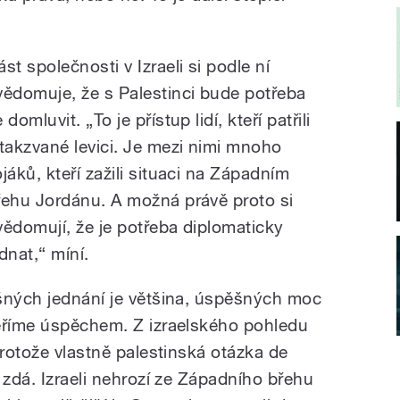
st společnosti v Izraeli si podle ní
vědomuje, že s Palestinci bude potřeba
 domluvit. „To je přístup lidí, kteří patřili
 takzvané levici. Je mezi nimi mnoho
ojáků, kteří zažili situaci na Západním
řehu Jordánu. A možná právě proto si
vědomují, že je potřeba diplomaticky
dnat,“ míní.
šných jednání je většina, úspěšných moc
měříme úspěchem. Z izraelského pohledu
protože vlastně palestinská otázka de
 zdá. Izraeli nehrozí ze Západního břehu