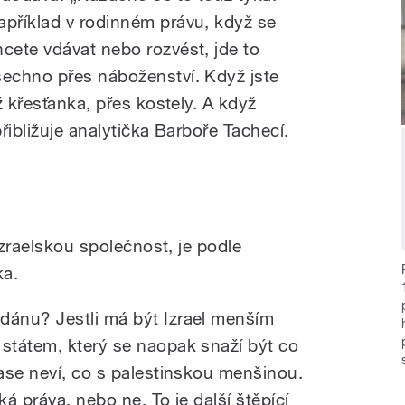
apříklad v rodinném právu, když se
hcete vdávat nebo rozvést, jde to
šechno přes náboženství. Když jste
ž křesťanka, přes kostely. A když
řibližuje analytička Barboře Tachecí.
izraelskou společnost, je podle
ka.
ánu? Jestli má být Izrael menším
státem, který se naopak snaží být co
ase neví, co s palestinskou menšinou.
ká práva, nebo ne. To je další štěpící