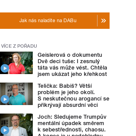
Jak nás naladíte na DABu
VÍCE Z POŘADU
Geislerová o dokumentu
Dvě deci tuše: I zesnulý
táta vás může vést. Chtěla
jsem ukázat jeho křehkost
Telička: Babiš? Větší
problém je jeho okolí.
S neskutečnou arogancí se
přikrývají absurdní věci
Joch: Sledujeme Trumpův
mentální úpadek směrem
k sebestřednosti, chaosu.
A konec je v nedohlednu