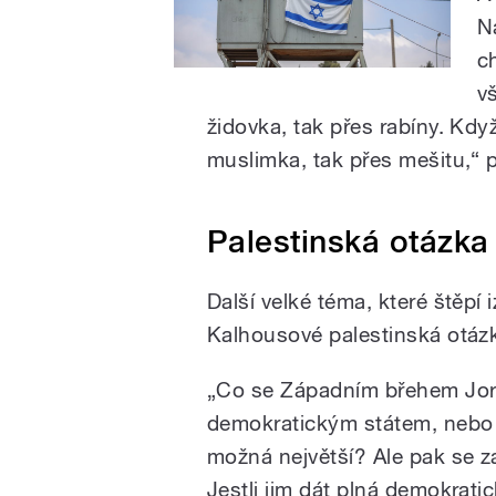
N
c
v
židovka, tak přes rabíny. Kdy
muslimka, tak přes mešitu,“ p
Palestinská otázka
Další velké téma, které štěpí 
Kalhousové palestinská otáz
„Co se Západním břehem Jord
demokratickým státem, nebo 
možná největší? Ale pak se z
Jestli jim dát plná demokratic