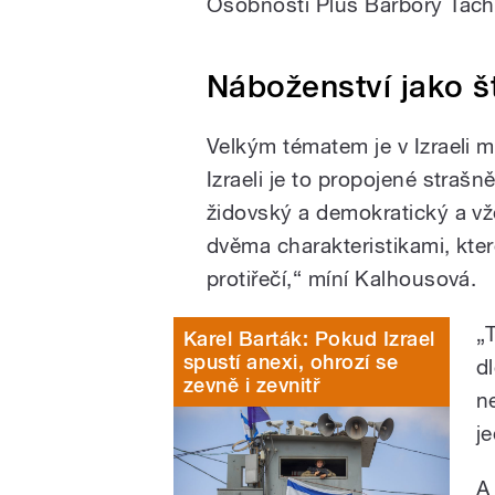
Osobnosti Plus Barbory Tach
Náboženství jako št
Velkým tématem je v Izraeli m
Izraeli je to propojené strašn
židovský a demokratický a vž
dvěma charakteristikami, kt
protiřečí,“ míní Kalhousová.
„T
Karel Barták: Pokud Izrael
spustí anexi, ohrozí se
d
zevně i zevnitř
n
j
A