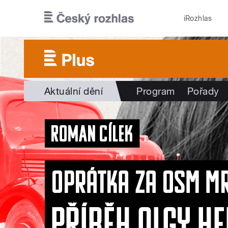
Přejít k hlavnímu obsahu
iRozhlas
Aktuální dění
Program
Pořady