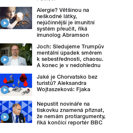
Alergie? Většinou na
neškodné látky,
nejúčinnější je imunitní
systém přeučit, říká
imunolog Abramson
Joch: Sledujeme Trumpův
mentální úpadek směrem
k sebestřednosti, chaosu.
A konec je v nedohlednu
Jaké je Chorvatsko bez
turistů? Aleksandra
Wojtaszeková: Fjaka
Nepustit novináře na
tiskovku znamená přiznat,
že nemám protiargumenty,
říká končící reportér BBC