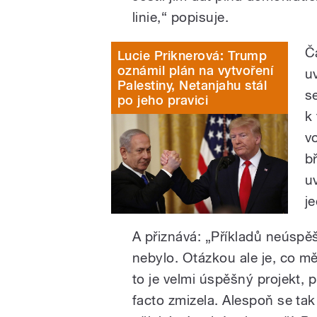
linie,“ popisuje.
Čá
Lucie Priknerová: Trump
oznámil plán na vytvoření
u
Palestiny, Netanjahu stál
se
po jeho pravici
k
v
b
u
je
A přiznává: „Příkladů neúspě
nebylo. Otázkou ale je, co 
to je velmi úspěšný projekt, 
facto zmizela. Alespoň se tak