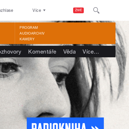
ozhlase
Více
ŽIVĚ
PROGRAM
AUDIOARCHIV
KAMERY
ozhovory
Komentáře
Věda
Více
…