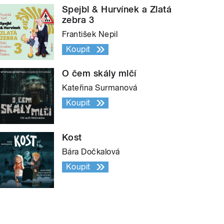
Spejbl & Hurvínek a Zlatá
zebra 3
František Nepil
Koupit
O čem skály mlčí
Kateřina Surmanová
Koupit
Kost
Bára Dočkalová
Koupit