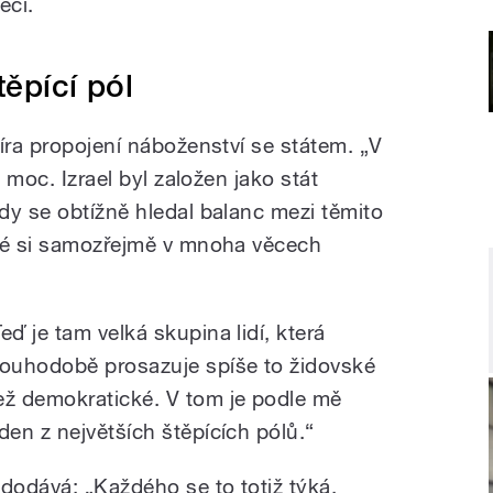
ecí.
ěpící pól
íra propojení náboženství se státem. „V
ě moc. Izrael byl založen jako stát
dy se obtížně hledal balanc mezi těmito
eré si samozřejmě v mnoha věcech
eď je tam velká skupina lidí, která
louhodobě prosazuje spíše to židovské
ež demokratické. V tom je podle mě
eden z největších štěpících pólů.“
 dodává: „Každého se to totiž týká.