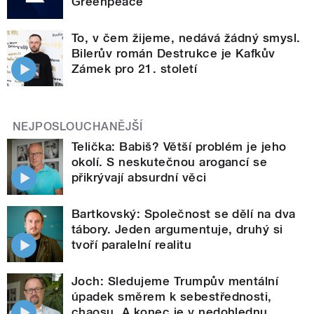
Greenpeace
To, v čem žijeme, nedává žádný smysl.
Bilerův román Destrukce je Kafkův
Zámek pro 21. století
NEJPOSLOUCHANĚJŠÍ
Telička: Babiš? Větší problém je jeho
okolí. S neskutečnou arogancí se
přikrývají absurdní věci
Bartkovský: Společnost se dělí na dva
tábory. Jeden argumentuje, druhý si
tvoří paralelní realitu
Joch: Sledujeme Trumpův mentální
úpadek směrem k sebestřednosti,
chaosu. A konec je v nedohlednu