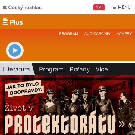
Přejít k hlavnímu obsahu
MENU
ŽIVĚ
PROGRAM
AUDIOARCHIV
KAMERY
Literatura
Program
Pořady
Více
…