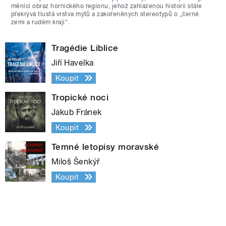
měnící obraz hornického regionu, jehož zahlazenou historii stále
překrývá tlustá vrstva mýtů a zakořeněných stereotypů o „černé
zemi a rudém kraji“.
Tragédie Liblice
Jiří Havelka
Koupit
Tropické noci
Jakub Fránek
Koupit
Temné letopisy moravské
Miloš Šenkýř
Koupit