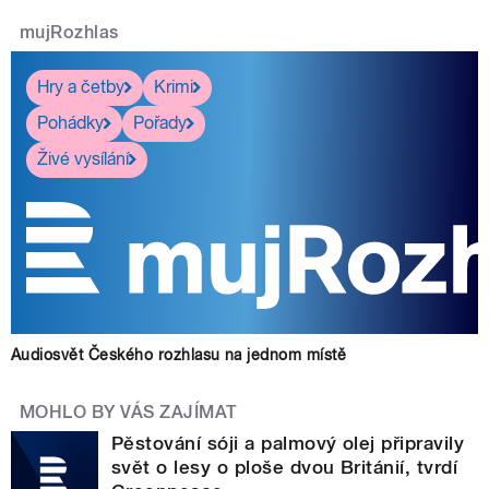
mujRozhlas
Hry a četby
Krimi
Pohádky
Pořady
Živé vysílání
Audiosvět Českého rozhlasu na jednom místě
MOHLO BY VÁS ZAJÍMAT
Pěstování sóji a palmový olej připravily
svět o lesy o ploše dvou Británií, tvrdí