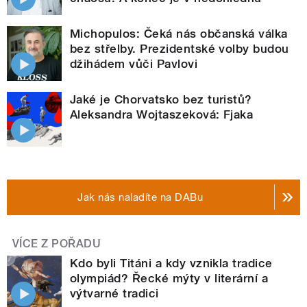
Michopulos: Čeká nás občanská válka
bez střelby. Prezidentské volby budou
džihádem vůči Pavlovi
Jaké je Chorvatsko bez turistů?
Aleksandra Wojtaszeková: Fjaka
Jak nás naladíte na DABu
VÍCE Z POŘADU
Kdo byli Titáni a kdy vznikla tradice
olympiád? Řecké mýty v literární a
výtvarné tradici