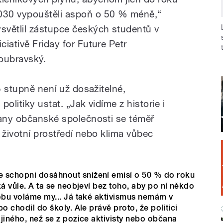
030 vypouštěli aspoň o 50 % méně,“
ysvětlil zástupce českých studentů v
iciativě Friday for Future Petr
oubravský.
,5 stupně není už dosažitelné,
olitiky ustat. „Jak vidíme z historie i
rany občanské společnosti se téměř
o životní prostředí nebo klima vůbec
e schopni dosáhnout snížení emisí o 50 % do roku
cká vůle. A ta se neobjeví bez toho, aby po ní někdo
 dobu voláme my... Já také aktivismus nemám v
bo chodil do školy. Ale právě proto, že politici
 jiného, než se z pozice aktivisty nebo občana