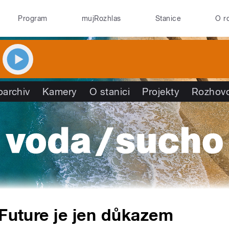
Program
mujRozhlas
Stanice
O r
oarchiv
Kamery
O stanici
Projekty
Rozhov
 Future je jen důkazem