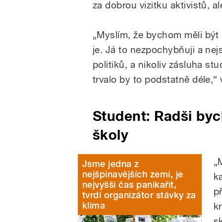
za dobrou vizitku aktivistů, al
„Myslím, že bychom měli být 
je. Já to nezpochybňuji a nej
politiků, a nikoliv zásluha stu
trvalo by to podstatně déle,“ 
Student: Radši byc
školy
„
Jsme jedna z
nejšpinavějších zemí, je
k
nejvyšší čas panikařit,
př
tvrdí organizátor stávky za
klima
k
s