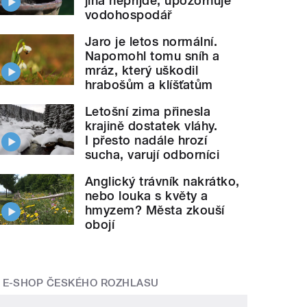
jiná nepřijde, upozorňuje
vodohospodář
Jaro je letos normální.
Napomohl tomu sníh a
mráz, který uškodil
hrabošům a klíšťatům
Letošní zima přinesla
krajině dostatek vláhy.
I přesto nadále hrozí
sucha, varují odborníci
Anglický trávník nakrátko,
nebo louka s květy a
hmyzem? Města zkouší
obojí
E-SHOP ČESKÉHO ROZHLASU