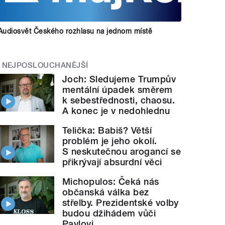
Audiosvět Českého rozhlasu na jednom místě
NEJPOSLOUCHANĚJŠÍ
Joch: Sledujeme Trumpův
mentální úpadek směrem
k sebestřednosti, chaosu.
A konec je v nedohlednu
Telička: Babiš? Větší
problém je jeho okolí.
S neskutečnou arogancí se
přikrývají absurdní věci
Michopulos: Čeká nás
občanská válka bez
střelby. Prezidentské volby
budou džihádem vůči
Pavlovi