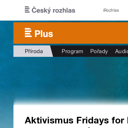
Přejít k hlavnímu obsahu
iRozhlas
Příroda
Program
Pořady
Audi
Aktivismus Fridays for