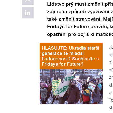
Lidstvo prý musí změnit pří
zejména způsob využívání z
také změnit stravování. Mají
Fridays for Future pravdu, kd
opatření pro boj s klimati
„
HLASUJTE: Ukradla starší
generace té mladší
n
budoucnost? Souhlasíte s
n
Fridays for Future?
n
p
k
p
T
k