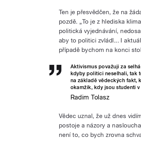
Ten je přesvědčen, že na žádan
pozdě. „To je z hlediska klima
politická vyjednávání, nedosaži
aby to politici zvládl... I akt
případě bychom na konci stole
Aktivismus považuji za selhá
kdyby politici neselhali, tak 
na základě vědeckých fakt, kt
okamžik, kdy jsou studenti v
Radim Tolasz
Vědec uznal, že už dnes vidím
postoje a názory a naslouch
není to, co bych zrovna schval