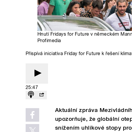
Hnutí Fridays for Future v německém Mann
Profimedia
Přispívá iniciativa Friday for Future k řešení klim
25:47
Aktuální zpráva Mezivládní
upozorňuje, že globální ote
snížením uhlíkové stopy p