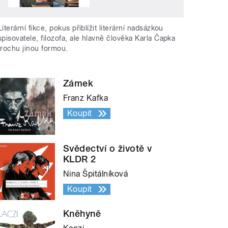
Literární fikce, pokus přiblížit literární nadsázkou
spisovatele, filozofa, ale hlavně člověka Karla Čapka
trochu jinou formou.
Zámek
Franz Kafka
Koupit
Svědectví o životě v
KLDR 2
Nina Špitálníková
Koupit
Kněhyně