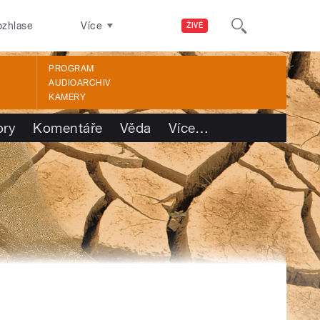
ozhlase
Více
ŽIVĚ
PROGRAM
AUDIOARCHIV
KAMERY
ory
Komentáře
Věda
Více
…