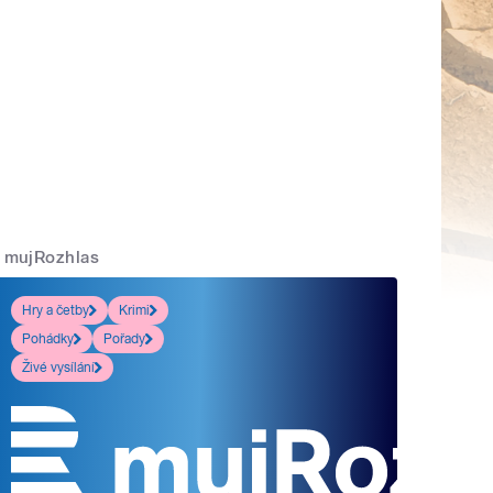
mujRozhlas
Hry a četby
Krimi
Pohádky
Pořady
Živé vysílání