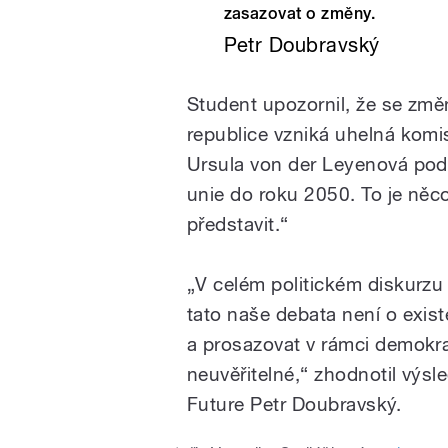
zasazovat o změny.
Petr Doubravský
Student upozornil, že se změn
republice vzniká uhelná komis
Ursula von der Leyenová podp
unie do roku 2050. To je něc
představit.“
„V celém politickém diskurz
tato naše debata není o existen
a prosazovat v rámci demokra
neuvěřitelné,“ zhodnotil výsl
Future
Petr Doubravský
.