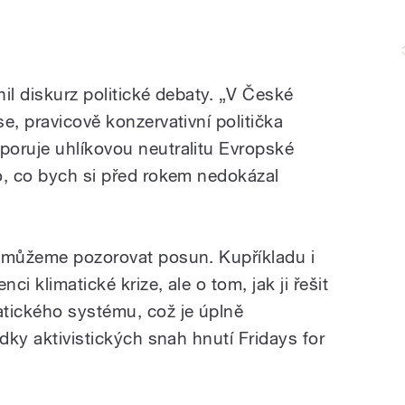
il diskurz politické debaty. „V České
e, pravicově konzervativní politička
oruje uhlíkovou neutralitu Evropské
o, co bych si před rokem nedokázal
u můžeme pozorovat posun. Kupříkladu i
ci klimatické krize, ale o tom, jak ji řešit
tického systému, což je úplně
edky aktivistických snah hnutí Fridays for