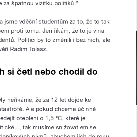
e za špatnou vizitku politiků.“
a jsme vděční studentům za to, že to tak
sem proti tomu. Jen říkám, že to je vina
dentů. Politici by to změnili i bez nich, ale
věří Radim Tolasz.
h si četl nebo chodil do
My neříkáme, že za 12 let dojde ke
atastrofě. Ale pokud chceme účinně
edejít oteplení o 1,5 °C, které je
ritické..., tak musíme snižovat emise
kleníkových plynů, abychom jich do roku