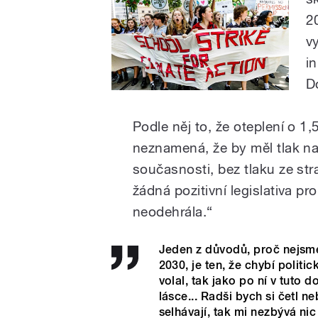
2
v
in
D
Podle něj to, že oteplení o 1
neznamená, že by měl tlak na p
současnosti, bez tlaku ze st
žádná pozitivní legislativa pr
neodehrála.“
Jeden z důvodů, proč nejsm
2030, je ten, že chybí politi
volal, tak jako po ní v tuto
lásce... Radši bych si četl ne
selhávají, tak mi nezbývá nic