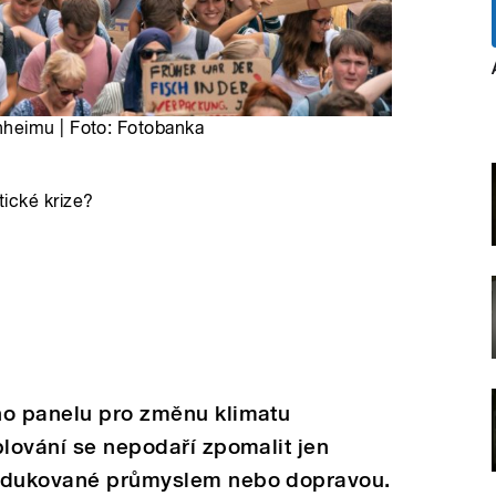
heimu | Foto: Fotobanka
atické krize?
ho panelu pro změnu klimatu
plování se nepodaří zpomalit jen
rodukované průmyslem nebo dopravou.