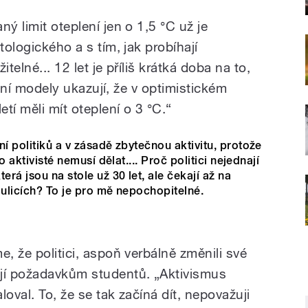
ý limit oteplení jen o 1,5 °C už je
tologického a s tím, jak probíhají
telné... 12 let je příliš krátká doba na to,
uální modely ukazují, že v optimistickém
tí měli mít oteplení o 3 °C.“
ní politiků a v zásadě zbytečnou aktivitu, protože
to aktivisté nemusí dělat.... Proč politici nejednají
erá jsou na stole už 30 let, ale čekají až na
 ulicích? To je pro mě nepochopitelné.
e, že politici, aspoň verbálně změnili své
ají požadavkům studentů. „Aktivismus
oval. To, že se tak začíná dít, nepovažuji