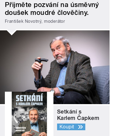
Přijměte pozvání na úsměvný
doušek moudré člověčiny.
František Novotný, moderátor
Setkání s
Karlem Čapkem
Koupit