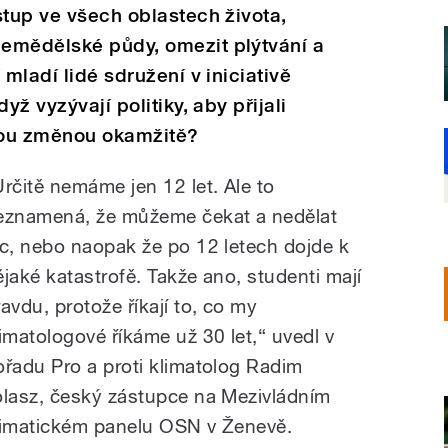
stup ve všech oblastech života,
emědělské půdy, omezit plýtvání a
 mladí lidé sdružení v iniciativě
yž vyzývají politiky, aby přijali
ckou změnou okamžitě?
Určitě nemáme jen 12 let. Ale to
eznamená, že můžeme čekat a nedělat
ic, nebo naopak že po 12 letech dojde k
ějaké katastrofě. Takže ano, studenti mají
ravdu, protože říkají to, co my
limatologové říkáme už 30 let,“ uvedl v
ořadu Pro a proti klimatolog Radim
olasz, český zástupce na Mezivládním
limatickém panelu OSN v Ženevě.