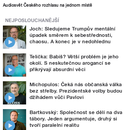
Audiosvět Českého rozhlasu na jednom místě
NEJPOSLOUCHANĚJŠÍ
Joch: Sledujeme Trumpův mentální
úpadek směrem k sebestřednosti,
chaosu. A konec je v nedohlednu
Telička: Babiš? Větší problém je jeho
okolí. S neskutečnou arogancí se
přikrývají absurdní věci
Michopulos: Čeká nás občanská válka
bez střelby. Prezidentské volby budou
džihádem vůči Pavlovi
Bartkovský: Společnost se dělí na dva
tábory. Jeden argumentuje, druhý si
tvoří paralelní realitu