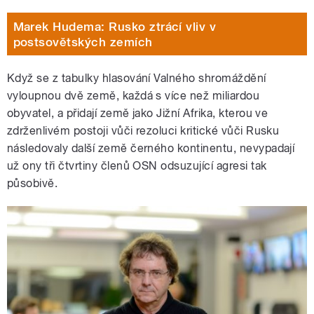
Marek Hudema: Rusko ztrácí vliv v
postsovětských zemích
Když se z tabulky hlasování Valného shromáždění
vyloupnou dvě země, každá s více než miliardou
obyvatel, a přidají země jako Jižní Afrika, kterou ve
zdrženlivém postoji vůči rezoluci kritické vůči Rusku
následovaly další země černého kontinentu, nevypadají
už ony tři čtvrtiny členů OSN odsuzující agresi tak
působivě.