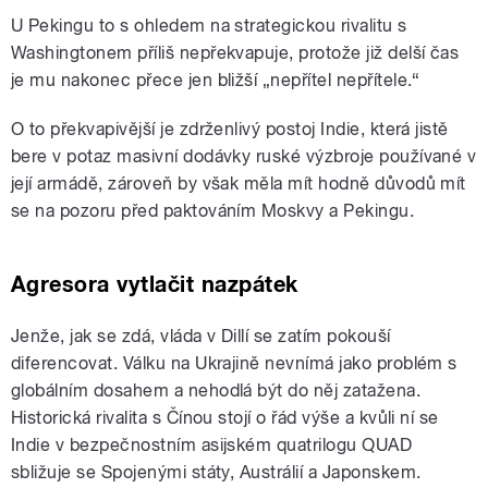
U Pekingu to s ohledem na strategickou rivalitu s
Washingtonem příliš nepřekvapuje, protože již delší čas
je mu nakonec přece jen bližší „nepřítel nepřítele.“
O to překvapivější je zdrženlivý postoj Indie, která jistě
bere v potaz masivní dodávky ruské výzbroje používané v
její armádě, zároveň by však měla mít hodně důvodů mít
se na pozoru před paktováním Moskvy a Pekingu.
Agresora vytlačit nazpátek
Jenže, jak se zdá, vláda v Dillí se zatím pokouší
diferencovat. Válku na Ukrajině nevnímá jako problém s
globálním dosahem a nehodlá být do něj zatažena.
Historická rivalita s Čínou stojí o řád výše a kvůli ní se
Indie v bezpečnostním asijském quatrilogu QUAD
sbližuje se Spojenými státy, Austrálií a Japonskem.