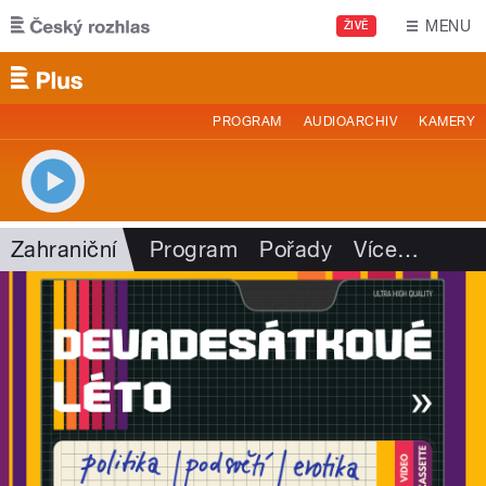
Přejít k hlavnímu obsahu
MENU
ŽIVĚ
PROGRAM
AUDIOARCHIV
KAMERY
Zahraniční
Program
Pořady
Více
…