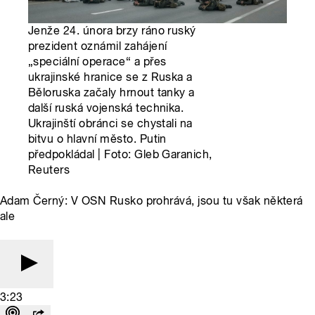
Jenže 24. února brzy ráno ruský
prezident oznámil zahájení
„speciální operace“ a přes
ukrajinské hranice se z Ruska a
Běloruska začaly hrnout tanky a
další ruská vojenská technika.
Ukrajinští obránci se chystali na
bitvu o hlavní město. Putin
předpokládal | Foto: Gleb Garanich,
Reuters
Adam Černý: V OSN Rusko prohrává, jsou tu však některá
ale
3:23