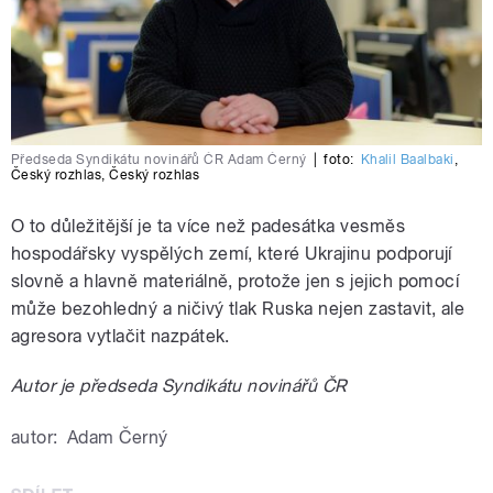
Předseda Syndikátu novinářů ČR Adam Černý
|
foto:
Khalil Baalbaki
,
Český rozhlas
,
Český rozhlas
O to důležitější je ta více než padesátka vesměs
hospodářsky vyspělých zemí, které Ukrajinu podporují
slovně a hlavně materiálně, protože jen s jejich pomocí
může bezohledný a ničivý tlak Ruska nejen zastavit, ale
agresora vytlačit nazpátek.
Autor je předseda Syndikátu novinářů ČR
autor:
Adam Černý