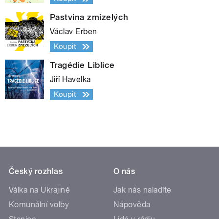
Pastvina zmizelých
Václav Erben
Koupit
Tragédie Liblice
Jiří Havelka
Koupit
Český rozhlas
O nás
Válka na Ukrajině
Jak nás naladíte
Komunální volby
Nápověda