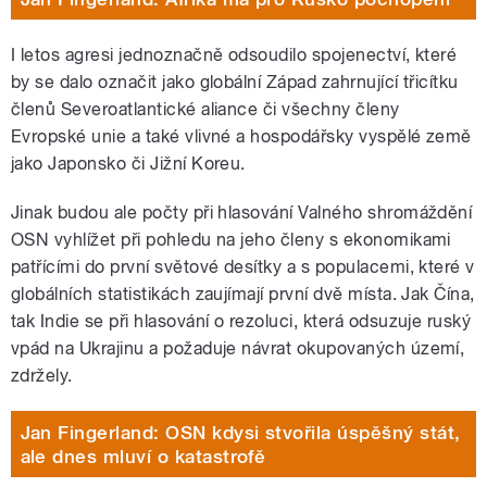
I letos agresi jednoznačně odsoudilo spojenectví, které
by se dalo označit jako globální Západ zahrnující třicítku
členů Severoatlantické aliance či všechny členy
Evropské unie a také vlivné a hospodářsky vyspělé země
jako Japonsko či Jižní Koreu.
Jinak budou ale počty při hlasování Valného shromáždění
OSN vyhlížet při pohledu na jeho členy s ekonomikami
patřícími do první světové desítky a s populacemi, které v
globálních statistikách zaujímají první dvě místa. Jak Čína,
tak Indie se při hlasování o rezoluci, která odsuzuje ruský
vpád na Ukrajinu a požaduje návrat okupovaných území,
zdržely.
Jan Fingerland: OSN kdysi stvořila úspěšný stát,
ale dnes mluví o katastrofě