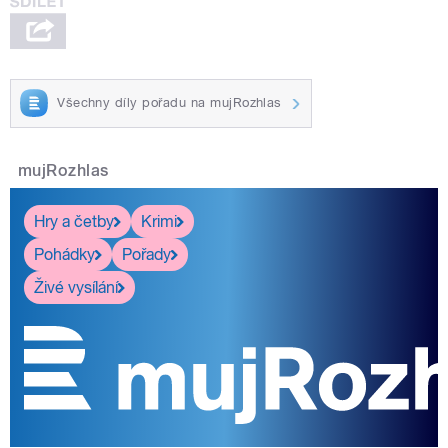
Všechny díly pořadu na mujRozhlas
mujRozhlas
Hry a četby
Krimi
Pohádky
Pořady
Živé vysílání