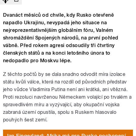
Dvanáct měsíců od chvíle, kdy Rusko otevřeně
napadlo Ukrajinu, nevypadá jeho situace na
nejreprezentativnějším globálním fóru, Valném
shromáždění Spojených národů, na první pohled
vábně. Před rokem agresi odsoudily tři čtvrtiny
členských států a na konci letošního února to
nedopadlo pro Moskvu lépe.
Z těchto počtů by se dala snadno odvodit míra izolace
státu kvůli válce, která na rozdíl od původních představ
jeho vůdce Vladimira Putina není ani krátká, ani vítězná.
Proti rezoluci navrženou Německem volající po trvalém a
spravedlivém míru a vyzývající, aby okupační vojska
zabraná území opustila, spolu s Ruskem hlasovalo
pouhých šest zemí.
Jan Fingerland: Afrika má pro Rusko pochopení