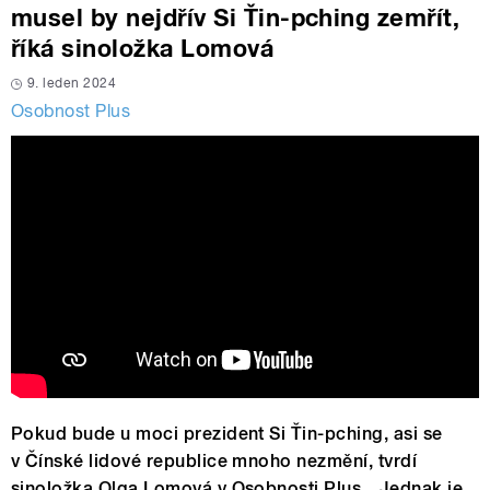
musel by nejdřív Si Ťin-pching zemřít,
říká sinoložka Lomová
9. leden 2024
Osobnost Plus
Pokud bude u moci prezident Si Ťin-pching, asi se
v Čínské lidové republice mnoho nezmění, tvrdí
sinoložka Olga Lomová v Osobnosti Plus. „Jednak je