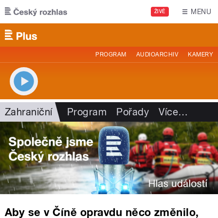
Přejít k hlavnímu obsahu
MENU
ŽIVĚ
PROGRAM
AUDIOARCHIV
KAMERY
Zahraniční
Program
Pořady
Více
…
Aby se v Číně opravdu něco změnilo,