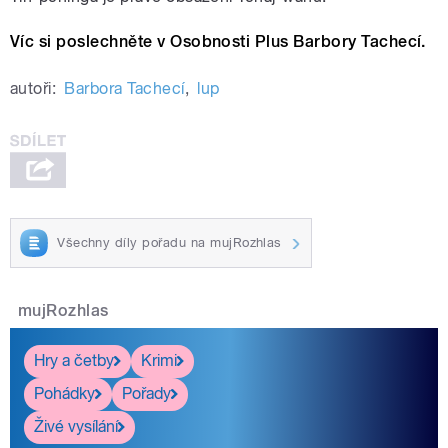
Víc si poslechněte v Osobnosti Plus Barbory Tachecí.
autoři:
Barbora Tachecí
,
lup
Všechny díly pořadu na mujRozhlas
mujRozhlas
Hry a četby
Krimi
Pohádky
Pořady
Živé vysílání