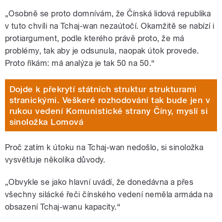
„Osobně se proto domnívám, že Čínská lidová republika
v tuto chvíli na Tchaj-wan nezaútočí. Okamžitě se nabízí i
protiargument, podle kterého právě proto, že má
problémy, tak aby je odsunula, naopak útok provede.
Proto říkám: má analýza je tak 50 na 50.“
Dojde k překrytí státních struktur strukturami
stranickými. Veškeré rozhodování tak bude jen v
rukou vedení Komunistické strany Číny, myslí si
sinoložka Lomová
Proč zatím k útoku na Tchaj-wan nedošlo, si sinoložka
vysvětluje několika důvody.
„Obvykle se jako hlavní uvádí, že donedávna a přes
všechny silácké řeči čínského vedení neměla armáda na
obsazení Tchaj-wanu kapacity.“