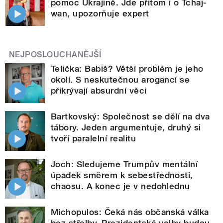
pomoc Ukrajině. Jde přitom i o Tchaj-
wan, upozorňuje expert
NEJPOSLOUCHANĚJŠÍ
Telička: Babiš? Větší problém je jeho
okolí. S neskutečnou arogancí se
přikrývají absurdní věci
Bartkovský: Společnost se dělí na dva
tábory. Jeden argumentuje, druhý si
tvoří paralelní realitu
Joch: Sledujeme Trumpův mentální
úpadek směrem k sebestřednosti,
chaosu. A konec je v nedohlednu
Michopulos: Čeká nás občanská válka
bez střelby. Prezidentské volby budou