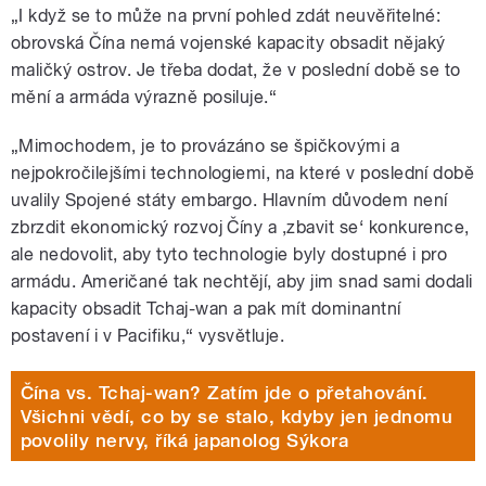
„I když se to může na první pohled zdát neuvěřitelné:
obrovská Čína nemá vojenské kapacity obsadit nějaký
maličký ostrov. Je třeba dodat, že v poslední době se to
mění a armáda výrazně posiluje.“
„Mimochodem, je to provázáno se špičkovými a
nejpokročilejšími technologiemi, na které v poslední době
uvalily Spojené státy embargo. Hlavním důvodem není
zbrzdit ekonomický rozvoj Číny a ,zbavit se‘ konkurence,
ale nedovolit, aby tyto technologie byly dostupné i pro
armádu. Američané tak nechtějí, aby jim snad sami dodali
kapacity obsadit Tchaj-wan a pak mít dominantní
postavení i v Pacifiku,“ vysvětluje.
Čína vs. Tchaj-wan? Zatím jde o přetahování.
Všichni vědí, co by se stalo, kdyby jen jednomu
povolily nervy, říká japanolog Sýkora