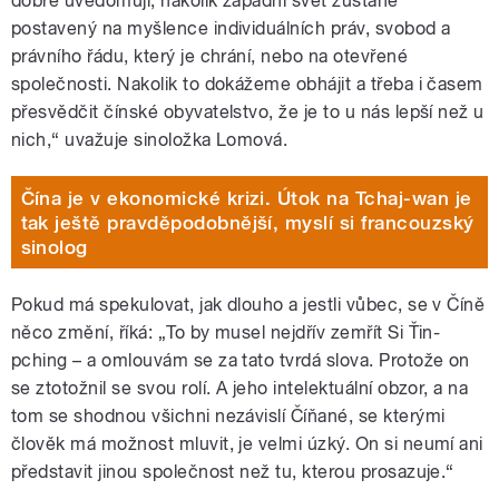
dobře uvědomují, nakolik západní svět zůstane
postavený na myšlence individuálních práv, svobod a
právního řádu, který je chrání, nebo na otevřené
společnosti. Nakolik to dokážeme obhájit a třeba i časem
přesvědčit čínské obyvatelstvo, že je to u nás lepší než u
nich,“ uvažuje sinoložka Lomová.
Čína je v ekonomické krizi. Útok na Tchaj-wan je
tak ještě pravděpodobnější, myslí si francouzský
sinolog
Pokud má spekulovat, jak dlouho a jestli vůbec, se v Číně
něco změní, říká: „To by musel nejdřív zemřít Si Ťin-
pching – a omlouvám se za tato tvrdá slova. Protože on
se ztotožnil se svou rolí. A jeho intelektuální obzor, a na
tom se shodnou všichni nezávislí Číňané, se kterými
člověk má možnost mluvit, je velmi úzký. On si neumí ani
představit jinou společnost než tu, kterou prosazuje.“