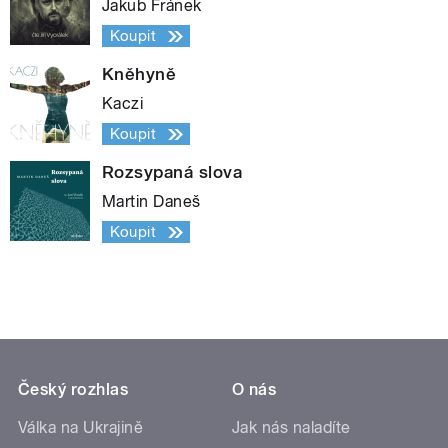
Jakub Fránek
Koupit
Kněhyně
Kaczi
Koupit
Rozsypaná slova
Martin Daneš
Koupit
Český rozhlas
O nás
Válka na Ukrajině
Jak nás naladíte