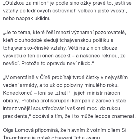
„Otázkou za milion“ je podle sinoložky právě to, jestli se
vztahy po lednových ostrovních volbách ještě vyostří,
nebo naopak uklidní.
„Je to téma, které řeší mnozí významní pozorovatelé,
kteří dlouhodobě sledují tchajwanskou politiku a
tchajwansko-čínské vztahy. Většina z nich dlouze
vysvětluje ten či onen aspekt – a nakonec řeknou, že
nevědí. Protože to opravdu neví nikdo.“
„Momentálně v Číně probíhají tvrdé čistky v nejvyšším
vedení armády, a to už od poloviny minulého roku.
Koneckonců – loni se ,ztratil‘ i jejich ministr národní
obrany. Probíhá protikorupční kampaň a zároveň stále
intenzivnější soustřeďování veškeré moci do rukou
prezidenta,“ dodává s tím, že i to může leccos znamenat.
Olga Lomová připomíná, že hlavním životním cílem Si
Ťin-pchinga je právě obsazení Tchaj-wanu.