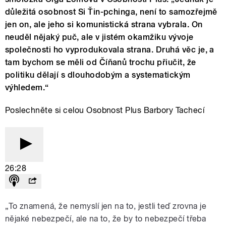
důležitá osobnost Si Ťin-pchinga, není to samozřejmě
jen on, ale jeho si komunistická strana vybrala. On
neuděl nějaký puč, ale v jistém okamžiku vývoje
společnosti ho vyprodukovala strana. Druhá věc je, a
tam bychom se měli od Číňanů trochu přiučit, že
politiku dělají s dlouhodobým a systematickým
výhledem.“
Poslechněte si celou Osobnost Plus Barbory Tachecí
26:28
„To znamená, že nemyslí jen na to, jestli teď zrovna je
nějaké nebezpečí, ale na to, že by to nebezpečí třeba