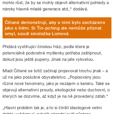
mohlo růst, že by se mohly objevit alternativní pohledy a
nároky hlavně mladé generace atd.,“ dodává.
Číňané demonstrují, aby s nimi bylo zacházeno
jako s lidmi. Si Ťin-pching ale nemůže přiznat
omyl, soudí sinoložka Lomová
Přidává vystihující čínskou frázi, podle které je
potenciálně podvratné myšlenky potřeba zaštípnout,
dokud jsou ještě pupeny. Jinak na jaře vykvetou.
Mladí Číňané se totiž začínají projevovat trochu jinak – a
už ne jako poslušné obyvatelstvo. „Popisovány jsou
různé nové fenomény, jako je nezájem o kariéru. Také se
objevují alternativní proudy, ekologické nebo duchovní, o
kterých se dozvíme, až když je na ně provedený zátah.“
„Hlavní problém tak je, a to si čínští ideologové velmi