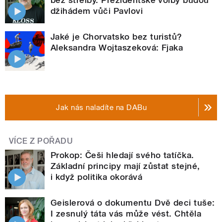
džihádem vůči Pavlovi
Jaké je Chorvatsko bez turistů?
Aleksandra Wojtaszeková: Fjaka
Jak nás naladíte na DABu
VÍCE Z POŘADU
Prokop: Češi hledají svého tatíčka.
Základní principy mají zůstat stejné,
i když politika okorává
Geislerová o dokumentu Dvě deci tuše:
I zesnulý táta vás může vést. Chtěla