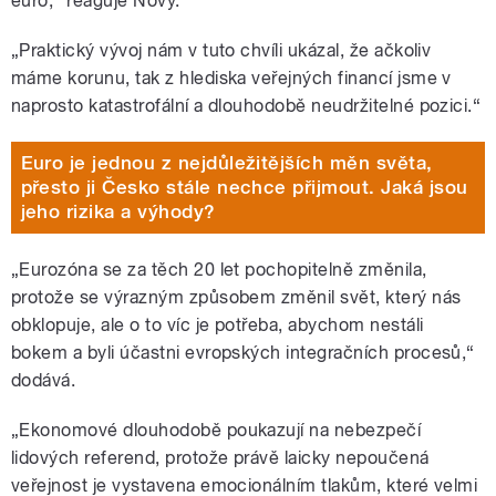
euro,“ reaguje Nový.
„Praktický vývoj nám v tuto chvíli ukázal, že ačkoliv
máme korunu, tak z hlediska veřejných financí jsme v
naprosto katastrofální a dlouhodobě neudržitelné pozici.“
Euro je jednou z nejdůležitějších měn světa,
přesto ji Česko stále nechce přijmout. Jaká jsou
jeho rizika a výhody?
„Eurozóna se za těch 20 let pochopitelně změnila,
protože se výrazným způsobem změnil svět, který nás
obklopuje, ale o to víc je potřeba, abychom nestáli
bokem a byli účastni evropských integračních procesů,“
dodává.
„Ekonomové dlouhodobě poukazují na nebezpečí
lidových referend, protože právě laicky nepoučená
veřejnost je vystavena emocionálním tlakům, které velmi