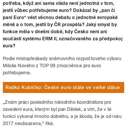
potřeba, když ani sama vláda není jednotná v tom,
jestli vůbec potřebujeme euro? Dokázal by „pan či
paní Euro“ vést věcnou debatu o jednotné evropské
měně a o tom, jestli by ČR prospěla? Jaký smysl by
funkce měla v dnešní době, kdy Česko není ani
součástí systému ERM II, označovaného za předpokoj
eura?
Podle místopředsedy sněmovního rozpočtového výboru
Miloše Nového z TOP 09 zmocněnce pro euro
potřebujeme.
Radko Kubičko: České euro stále ve velké dálce
„Znám práci posledního národního koordinátora pro
zavedení eura, kterým byl pan Dědek, a vím, že v té
funkci vykonal mnoho dobrého, a je škoda, že je od roku
2017 neobsazena,“ říká.