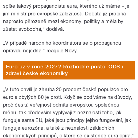
spíše takový propagandista eura, kterého už máme – je
jím ministr pro evropské záležitosti. Debata již probíhá
naprosto přirozeně mezi ekonomy, politiky a měla by
zůstat svobodná,“ dodává.
„V případě národního koordinátora se o propagandu
opravdu nejedná,“ reaguje Nový.
Euro už v roce 2027? Rozhodne postoj ODS i
zdraví české ekonomiky
„V tuto chvíli je zhruba 20 procent české populace pro
euro a zbylých 80 je proti. Když se podíváme na důvody,
proč česká veřejnost odmítá evropskou společnou
měnu, tak především vyplývají z neznalosti toho, jak
funguje sama EU, jaké jsou principy jejího fungování, jak
funguje eurozóna, a také z neznalosti základních
ekonomických principů, o které se existence eura opírá.“