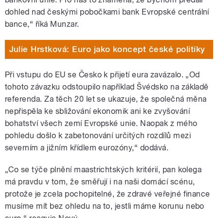
dohled nad českými pobočkami bank Evropské centrální
bance,“ říká Munzar.
Julie Hrstková: Euro jako koncept české politiky
Při vstupu do EU se Česko k přijetí eura zavázalo. „Od
tohoto závazku odstoupilo například Švédsko na základě
referenda. Za těch 20 let se ukazuje, že společná měna
nepřispěla ke sbližování ekonomik ani ke zvyšování
bohatství všech zemí Evropské unie. Naopak z mého
pohledu došlo k zabetonování určitých rozdílů mezi
severním a jižním křídlem eurozóny,“ dodává.
„Co se týče plnění maastrichtských kritérií, pan kolega
má pravdu v tom, že směřují i na naši domácí scénu,
protože je zcela pochopitelné, že zdravé veřejné finance
musíme mít bez ohledu na to, jestli máme korunu nebo