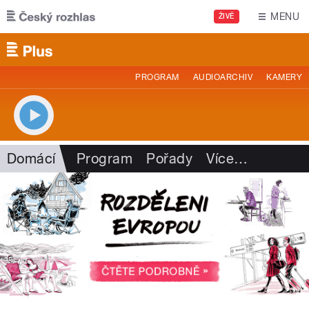
Přejít k hlavnímu obsahu
MENU
ŽIVĚ
PROGRAM
AUDIOARCHIV
KAMERY
Domácí
Program
Pořady
Více
…