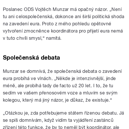
Poslanec ODS Vojtěch Munzar má opačný názor. „Není
tu ani celospolečenská, dokonce ani širší politická shoda
na zavedení eura. Proto z mého pohledu opětovné
vytvoření zmocněnce koordinátora pro přijetí eura nemá
v tuto chvíli smysl,“ namítá.
Společenská debata
Munzar se domnívá, že společenská debata o zavedení
eura probíhá ve vlnách. „Někde je intenzivnější, jinde
méně, ale probíhá tady de facto už 20 let. I to, že tu
sedím ve vašem přenosovém voze a mluvím se svým
kolegou, který má jiný názor, je důkaz, že existuje.“
„Otázkou je, zda potřebujeme státem řízenou debatu. Já
se spíš domnívám, když vidím ta vyjádření zastánců
zřízení této funkce, že by to neměl být koordinátor, ale