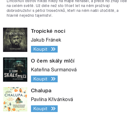
Lincolnův ostrov nikdo nikdy na mapě nenašel, a přece ho znají lidé
na celém světě. Už déle než sto třicet let na něm prožívají
dobrodružství s pěticí trosečníků, kteří na něm našli útočiště, a
hlavně nejedno tajemství.
Tropické noci
Jakub Fránek
Koupit
O čem skály mlčí
Kateřina Surmanová
Koupit
Chalupa
Pavlína Křivánková
Koupit