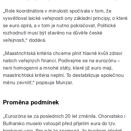
„Role koordinátora v minulosti spočívala v tom, že
vysvětloval laické veřejnosti ony základní principy, o které
se euro opírá, a v tom je nutno pokračovat. Politické
rozhodnutí musí být stavěno na důvěře české
veřejnosti,“ dodává.
„Maastrichtská kritéria chceme plnit hlavně kvůli zdraví
našich veřejných financí. Podívejme se na eurozónu –
není homogenní a mnohé státy, které již euro mají,
maastrichtská kritéria neplní. To destabilizuje společnou
měnu zevnitř,“ popisuje Munzar.
Proměna podmínek
„Eurozóna se za posledních 20 let změnila. Chorvatsko i
Bulharsko muselo vstoupit před přijetím eura do tzv.
bankovní unie. Pro nás to znamená, že bychom předali