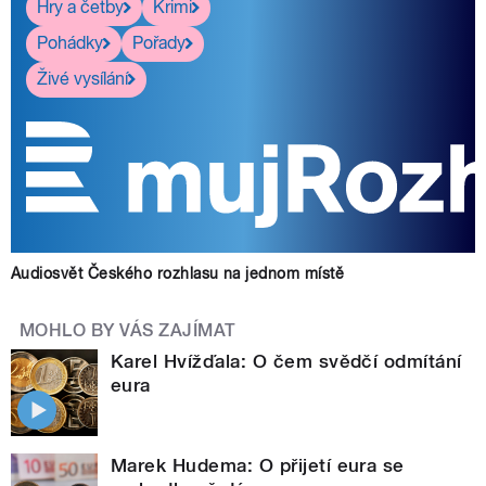
Hry a četby
Krimi
Pohádky
Pořady
Živé vysílání
Audiosvět Českého rozhlasu na jednom místě
MOHLO BY VÁS ZAJÍMAT
Karel Hvížďala: O čem svědčí odmítání
eura
Marek Hudema: O přijetí eura se