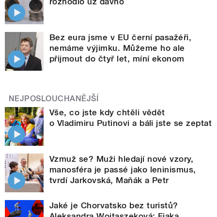
rozhodlo už dávno
Bez eura jsme v EU černí pasažéři,
nemáme výjimku. Můžeme ho ale
přijmout do čtyř let, míní ekonom
NEJPOSLOUCHANĚJŠÍ
Vše, co jste kdy chtěli vědět
o Vladimiru Putinovi a báli jste se zeptat
Vzmuž se? Muži hledají nové vzory,
manosféra je passé jako leninismus,
tvrdí Jarkovská, Maňák a Petr
Jaké je Chorvatsko bez turistů?
Aleksandra Wojtaszeková: Fjaka