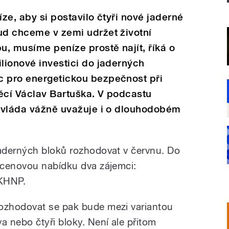
íze, aby si postavilo čtyři nové jaderné
ud chceme v zemi udržet životní
, musíme peníze prostě najít, říká o
ilionové investici do jaderných
c pro energetickou bezpečnost při
ěcí Václav Bartuška. V podcastu
e vláda vážně uvažuje i o dlouhodobém
aderných bloků rozhodovat v červnu. Do
 cenovou nabídku dva zájemci:
 KHNP.
ozhodovat se pak bude mezi variantou
va nebo čtyři bloky. Není ale přitom