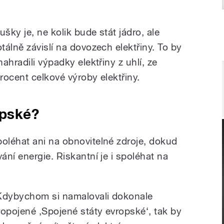
šky je, ne kolik bude stát jádro, ale
álně závislí na dovozech elektřiny. To by
ahradili výpadky elektřiny z uhlí, ze
rocent celkové výroby elektřiny.
opské?
oléhat ani na obnovitelné zdroje, dokud
ní energie. Riskantní je i spoléhat na
Kdybychom si namalovali dokonale
ropojené ,Spojené státy evropské‘, tak by