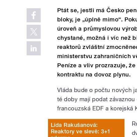
Ptát se, jestli má Česko pen
bloky, je „úplně mimo“. Pok
úroveň a průmyslovou výrobu
chystané, možná i víc než b
reaktorů zvláštní zmocněne
ministerstvu zahraničních v
Peníze a vliv prozrazuje, ž
kontraktu na dovoz plynu.
Vláda bude o počtu nových j
té doby mají podat závaznou
francouzská EDF a korejská
R
Lída Rakušanová:
Reaktory ve slevě: 3+1
d