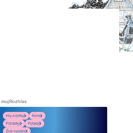
mujRozhlas
Hry a četby
Krimi
Pohádky
Pořady
Živé vysílání