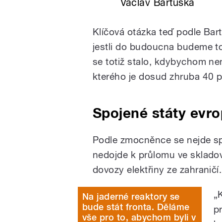
Václav Bartuška
Klíčová otázka teď podle Bartu
jestli do budoucna budeme tot
se totiž stalo, kdybychom nen
kterého je dosud zhruba 40 p
Spojené státy evr
Podle zmocněnce se nejde sp
nedojde k průlomu ve skladová
dovozy elektřiny ze zahraničí.
„
Na jaderné reaktory se
bude stát fronta. Děláme
p
vše pro to, abychom byli v