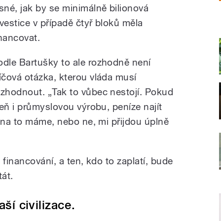
asné, jak by se minimálně bilionová
nvestice v případě čtyř bloků měla
inancovat.
odle Bartušky to ale rozhodně není
líčová otázka, kterou vláda musí
ozhodnout. „Tak to vůbec nestojí. Pokud
eň i průmyslovou výrobu, peníze najít
i na to máme, nebo ne, mi přijdou úplně
t financování, a ten, kdo to zaplatí, bude
át.
aší civilizace.