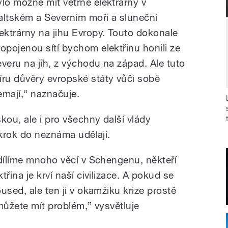
ylo možné mít větrné elektrárny v
altském a Severním moři a sluneční
lektrárny na jihu Evropy. Touto dokonale
ropojenou sítí bychom elektřinu honili ze
everu na jih, z východu na západ. Ale tuto
íru důvěry evropské státy vůči sobě
emají,“ naznačuje.
kou, ale i pro všechny další vlády
 krok do neznáma udělají.
sdílíme mnoho věcí v Schengenu, někteří
řina je krví naší civilizace. A pokud se
used, ale ten ji v okamžiku krize prostě
můžete mít problém,” vysvětluje