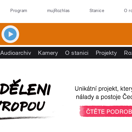
Program
mujRozhlas
Stanice
O r
Audioarchiv
Kamery
O stanici
Projekty
Ro