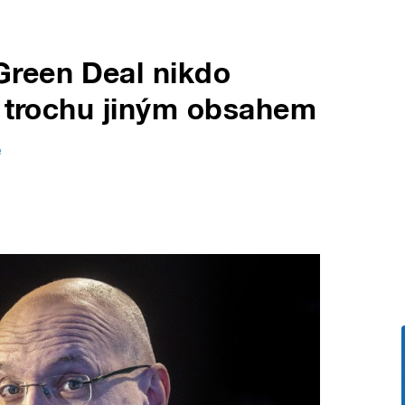
reen Deal nikdo
í trochu jiným obsahem
é