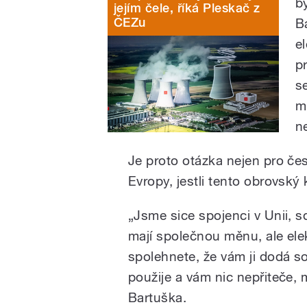
b
jejím čele, říká Pleskač z
ČEZu
B
e
p
s
m
n
Je proto otázka nejen pro čes
Evropy, jestli tento obrovský
„Jsme sice spojenci v Unii, 
mají společnou měnu, ale elekt
spolehnete, že vám ji dodá so
použije a vám nic nepřiteče, 
Bartuška.