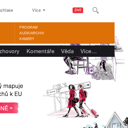
ozhlase
Více
ŽIVĚ
PROGRAM
AUDIOARCHIV
KAMERY
zhovory
Komentáře
Věda
Více
…