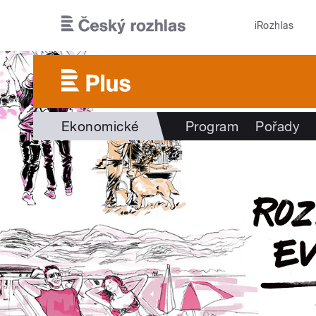
Přejít k hlavnímu obsahu
iRozhlas
Ekonomické
Program
Pořady