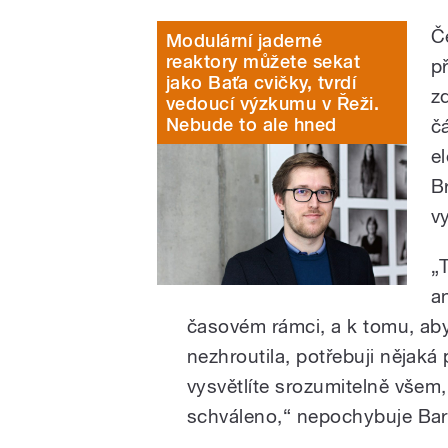
Č
Modulární jaderné
reaktory můžete sekat
p
jako Baťa cvičky, tvrdí
z
vedoucí výzkumu v Řeži.
Nebude to ale hned
č
e
B
v
„
a
časovém rámci, a k tomu, aby
nezhroutila, potřebuji nějak
vysvětlíte srozumitelně všem
schváleno,“ nepochybuje Bar