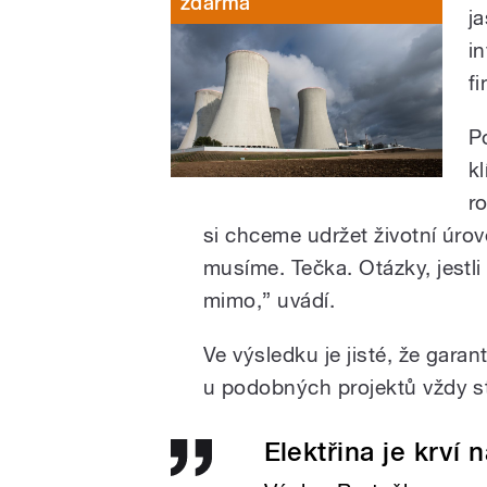
zdarma
j
i
f
P
k
r
si chceme udržet životní úrov
musíme. Tečka. Otázky, jestl
mimo,” uvádí.
Ve výsledku je jisté, že garan
u podobných projektů vždy st
Elektřina je krví n