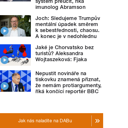
systém přeučit, říká
imunolog Abramson
Joch: Sledujeme Trumpův
mentální úpadek směrem
k sebestřednosti, chaosu.
A konec je v nedohlednu
Jaké je Chorvatsko bez
turistů? Aleksandra
Wojtaszeková: Fjaka
Nepustit novináře na
tiskovku znamená přiznat,
že nemám protiargumenty,
říká končící reportér BBC
Jak nás naladíte na DABu