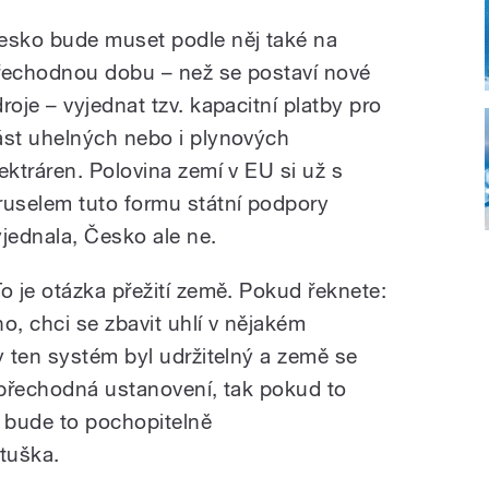
esko bude muset podle něj také na
řechodnou dobu – než se postaví nové
droje – vyjednat tzv. kapacitní platby pro
ást uhelných nebo i plynových
lektráren. Polovina zemí v EU si už s
ruselem tuto formu státní podpory
yjednala, Česko ale ne.
To je otázka přežití země. Pokud řeknete:
no, chci se zbavit uhlí v nějakém
 ten systém byl udržitelný a země se
á přechodná ustanovení, tak pokud to
, bude to pochopitelně
tuška.