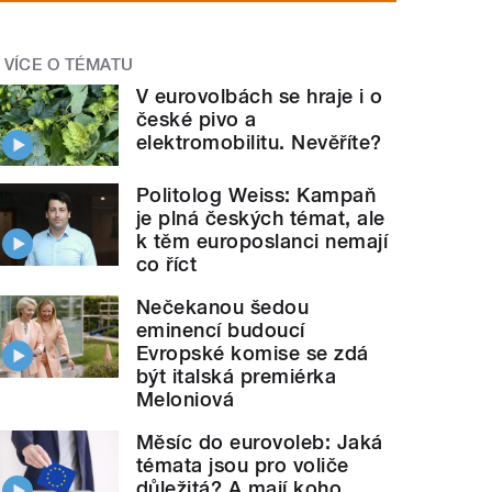
VÍCE O TÉMATU
V eurovolbách se hraje i o
české pivo a
elektromobilitu. Nevěříte?
Politolog Weiss: Kampaň
je plná českých témat, ale
k těm europoslanci nemají
co říct
Nečekanou šedou
eminencí budoucí
Evropské komise se zdá
být italská premiérka
Meloniová
Měsíc do eurovoleb: Jaká
témata jsou pro voliče
důležitá? A mají koho