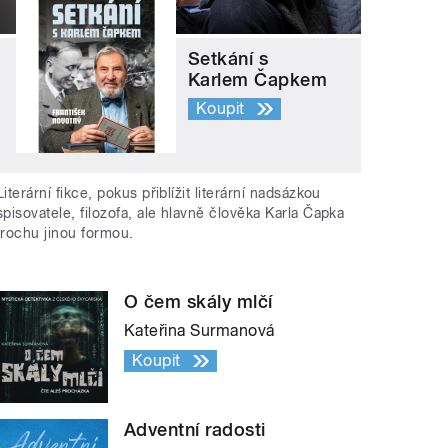
Setkání s
Karlem Čapkem
Koupit
Literární fikce, pokus přiblížit literární nadsázkou
spisovatele, filozofa, ale hlavně člověka Karla Čapka
trochu jinou formou.
O čem skály mlčí
Kateřina Surmanová
Koupit
Adventní radosti