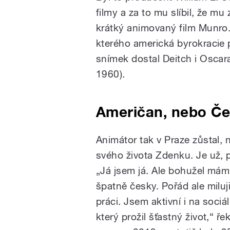
filmy a za to mu slíbil, že mu 
krátký animovaný film Munro. 
kterého americká byrokracie 
snímek dostal Deitch i Oscara
1960).
Američan, nebo Č
Animátor tak v Praze zůstal,
svého života Zdenku. Je už, 
„Já jsem já. Ale bohužel mám
špatně česky. Pořád ale milu
práci. Jsem aktivní i na sociá
který prožil šťastný život,“ ře