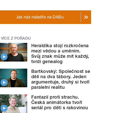
Jak nás naladíte na DABu
VÍCE Z POŘADU
Heraldika stojí rozkročena
mezi vědou a uměním.
Svůj znak může mít každý,
tvrdí genealog
Bartkovský: Společnost se
dělí na dva tábory. Jeden
argumentuje, druhý si tvoří
paralelní realitu
Fantazií proti strachu.
Česká animátorka tvoří
seriál pro děti s rakovinou