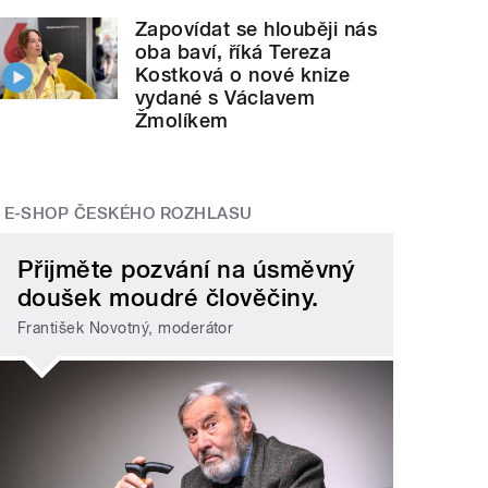
Zapovídat se hlouběji nás
oba baví, říká Tereza
Kostková o nové knize
vydané s Václavem
Žmolíkem
E-SHOP ČESKÉHO ROZHLASU
Přijměte pozvání na úsměvný
doušek moudré člověčiny.
František Novotný, moderátor