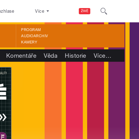
ozhlase
Více
ŽIVĚ
PROGRAM
AUDIOARCHIV
KAMERY
Komentáře
Věda
Historie
Více
…