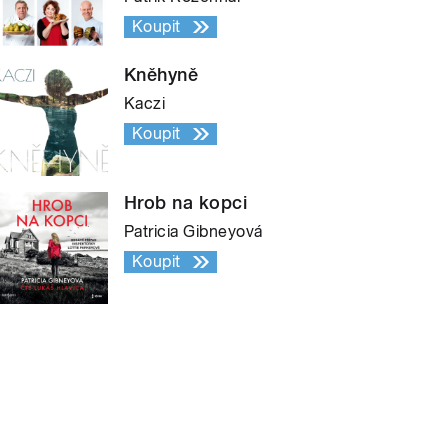
Koupit
Kněhyně
Kaczi
Koupit
Hrob na kopci
Patricia Gibneyová
Koupit