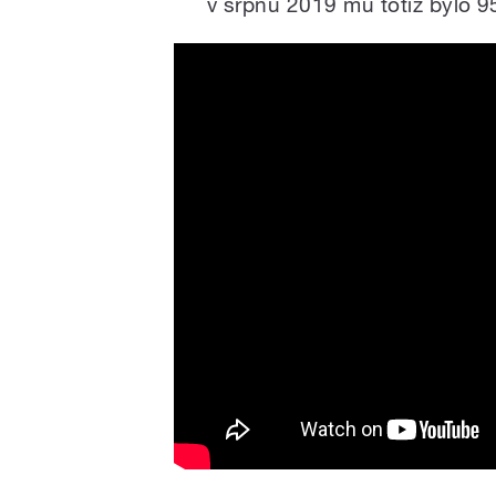
v srpnu 2019 mu totiž bylo 9
The HOBBIT 1966