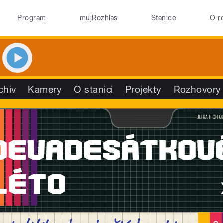
Program
mujRozhlas
Stanice
O r
chiv
Kamery
O stanici
Projekty
Rozhovory