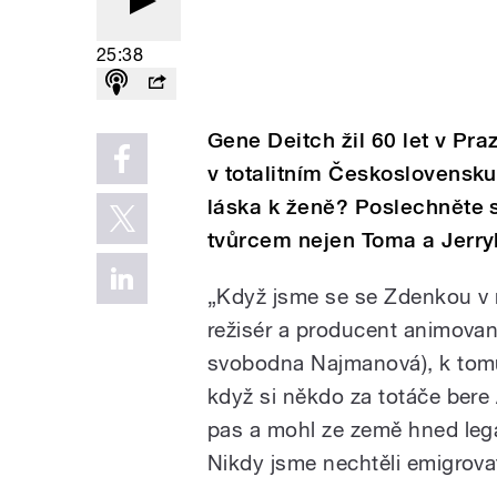
25:38
Gene Deitch žil 60 let v Pr
v totalitním Československ
láska k ženě? Poslechněte s
tvůrcem nejen Toma a Jerry
„Když jsme se se Zdenkou v ro
režisér a producent animovan
svobodna Najmanová), k tomu 
když si někdo za totáče bere 
pas a mohl ze země hned legá
Nikdy jsme nechtěli emigrovat