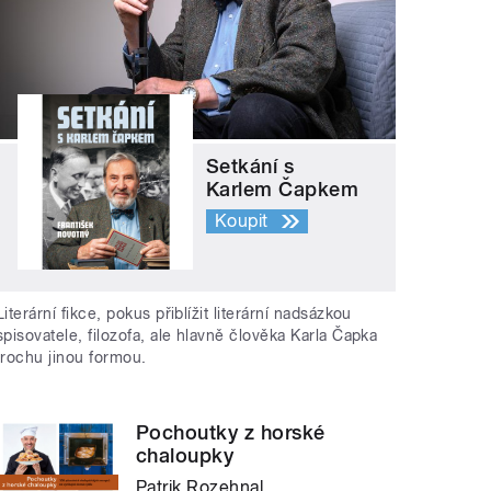
Setkání s
Karlem Čapkem
Koupit
Literární fikce, pokus přiblížit literární nadsázkou
spisovatele, filozofa, ale hlavně člověka Karla Čapka
trochu jinou formou.
Pochoutky z horské
chaloupky
Patrik Rozehnal