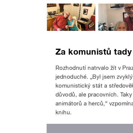
Za komunistů tady
Rozhodnutí natrvalo žít v Pra
jednoduché. „Byl jsem zvyklý
komunistický stát a středově
důvodů, ale pracovních. Taky 
animátorů a herců,“ vzpomínal
knihu.