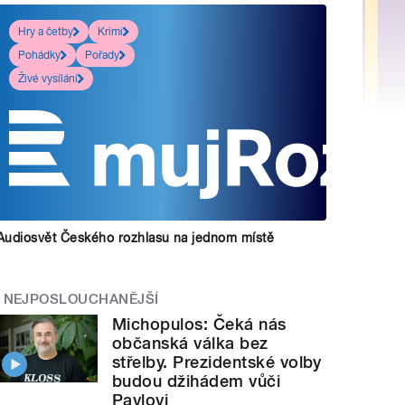
Hry a četby
Krimi
Pohádky
Pořady
Živé vysílání
Audiosvět Českého rozhlasu na jednom místě
NEJPOSLOUCHANĚJŠÍ
Michopulos: Čeká nás
občanská válka bez
střelby. Prezidentské volby
budou džihádem vůči
Pavlovi