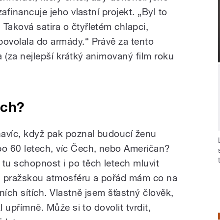
zafinancuje jeho vlastní projekt. „Byl to
Taková satira o čtyřletém chlapci,
povolala do armády.“ Právě za tento
 (za nejlepší krátký animovaný film roku
ech?
 navíc, když pak poznal budoucí ženu
po 60 letech, víc Čech, nebo Američan?
 tu schopnost i po těch letech mluvit
ji pražskou atmosféru a pořád mám co na
lních sítích. Vlastně jsem šťastný člověk,
kl upřímně. Může si to dovolit tvrdit,