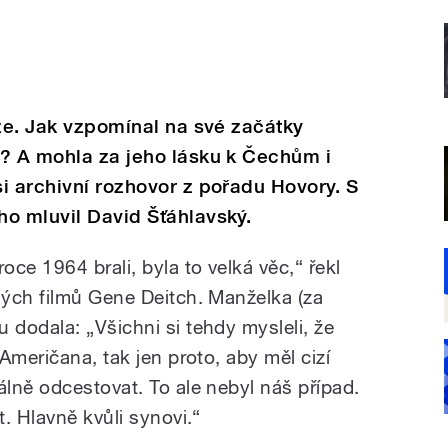
aze. Jak vzpomínal na své začátky
u? A mohla za jeho lásku k Čechům i
i archivní rozhovor z pořadu Hovory. S
ho mluvil David Šťáhlavský.
ce 1964 brali, byla to velká věc,“ řekl
ých filmů Gene Deitch. Manželka (za
dodala: „Všichni si tehdy mysleli, že
Američana, tak jen proto, aby měl cizí
lně odcestovat. To ale nebyl náš případ.
. Hlavně kvůli synovi.“