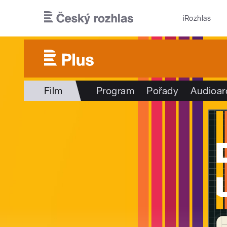
Přejít k hlavnímu obsahu
iRozhlas
Film
Program
Pořady
Audioar