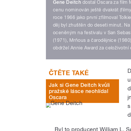
Gene Deitch
dostal Oscara za film M
cenu nominován ještě dvakrát (filmy
roce 1966 jako první zfilmoval Tolki
děj byl zhuštěn do deseti minut. Na
oceněným na festivalu v San Sebast
(1971), Mrňous a čarodějnice (1980)
obdržel Annie Award za celoživotní 
D
u
Jak si Gene Deitch kvůli
d
pražské lásce neohlídal
j
Oscara
s
d
Byl to producent William L. S