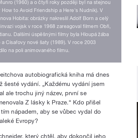
unro (1960) a o čtyři roky později byl na stejnou
 How to Avoid Friendship a Here's Nudnik). V
enova Hobita: obrázky nakreslil Adolf Born a celý
 invazi vojsk v roce 1968 zareagoval filmem Obři,
ianu. Dalšími úspěšnými filmy byla Hloupá žába
 a Císařovy nové šaty (1989). V roce 2003
dílo na poli animovaného filmu.
eitchova autobiografická kniha má dnes
ž šesté vydání. „Každému vydání jsem
al ale trochu jiný název, první se
menovala Z lásky k Praze.“ Kdo přišel
 tím nápadem, aby se vůbec vydal do
aleké Evropy?
chneider, který chtěl, aby dokončil jeho