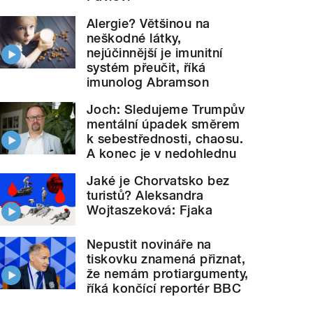
Alergie? Většinou na
neškodné látky,
nejúčinnější je imunitní
systém přeučit, říká
imunolog Abramson
Joch: Sledujeme Trumpův
mentální úpadek směrem
k sebestřednosti, chaosu.
A konec je v nedohlednu
Jaké je Chorvatsko bez
turistů? Aleksandra
Wojtaszeková: Fjaka
Nepustit novináře na
tiskovku znamená přiznat,
že nemám protiargumenty,
říká končící reportér BBC