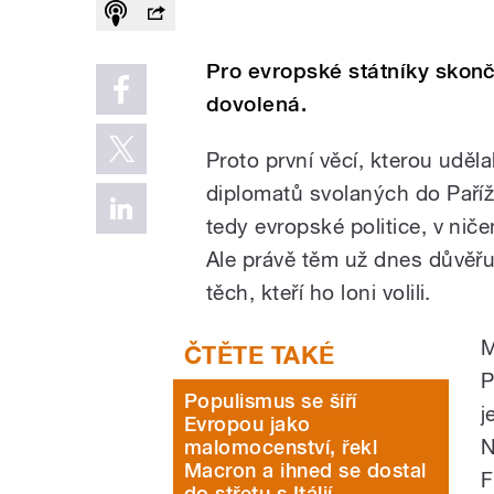
Pro evropské státníky skonči
dovolená.
Proto první věcí, kterou uděla
diplomatů svolaných do Paříže
tedy evropské politice, v nič
Ale právě těm už dnes důvě
těch, kteří ho loni volili.
M
P
Populismus se šíří
j
Evropou jako
N
malomocenství, řekl
Macron a ihned se dostal
F
do střetu s Itálií