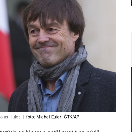
colas Hulot
|
foto:
Michel Euler
,
ČTK/AP