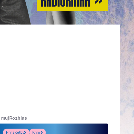
mujRozhlas
Hry a četby
Krimi