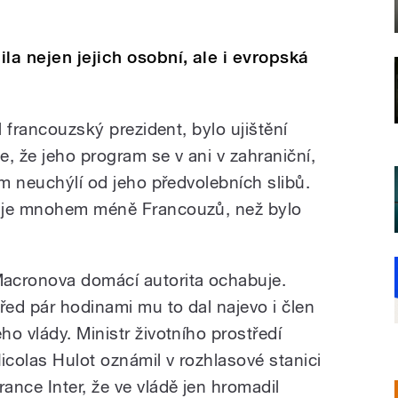
la nejen jejich osobní, ale i evropská
l francouzský prezident, bylo ujištění
, že jeho program se v ani v zahraniční,
em neuchýlí od jeho předvolebních slibů.
řuje mnohem méně Francouzů, než bylo
acronova domácí autorita ochabuje.
řed pár hodinami mu to dal najevo i člen
eho vlády. Ministr životního prostředí
icolas Hulot oznámil v rozhlasové stanici
rance Inter, že ve vládě jen hromadil