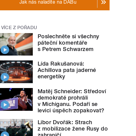
Jak nás naladíte na DABu
VÍCE Z POŘADU
Poslechněte si všechny
páteční komentáře
s Petrem Schwarzem
Lída Rakušanová:
Achillova pata jaderné
energetiky
Matěj Schneider: Středoví
demokraté prohráli
v Michiganu. Podaří se
levici úspěch zopakovat?
Libor Dvořák: Strach
z mobilizace žene Rusy do
zahraničí