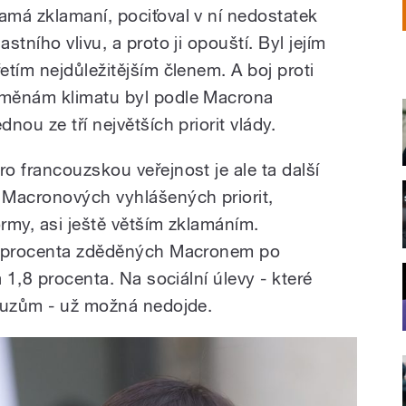
amá zklamaní, pociťoval v ní nedostatek
lastního vlivu, a proto ji opouští. Byl jejím
řetím nejdůležitějším členem. A boj proti
měnám klimatu byl podle Macrona
ednou ze tří největších priorit vlády.
ro francouzskou veřejnost je ale ta další
 Macronových vyhlášených priorit,
rmy, asi ještě větším zklamáním.
2 procenta zděděných Macronem po
 1,8 procenta. Na sociální úlevy - které
couzům - už možná nedojde.