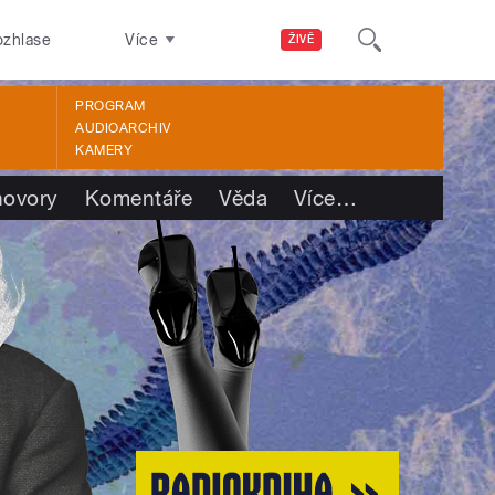
ozhlase
Více
ŽIVĚ
PROGRAM
AUDIOARCHIV
KAMERY
ovory
Komentáře
Věda
Více
…