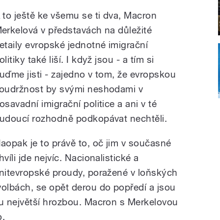
 to ještě ke všemu se ti dva, Macron
erkelová v představách na důležité
etaily evropské jednotné imigrační
olitiky také liší. I když jsou - a tím si
uďme jisti - zajedno v tom, že evropskou
oudržnost by svými neshodami v
osavadní imigrační politice a ani v té
udoucí rozhodně podkopávat nechtěli.
aopak je to právě to, oč jim v současné
hvíli jde nejvíc. Nacionalistické a
nitevropské proudy, poražené v loňských
olbách, se opět derou do popředí a jsou
u největší hrozbou. Macron s Merkelovou
o.