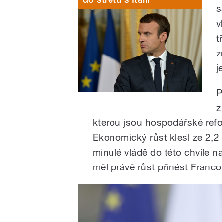
s
v
t
z
j
P
z
kterou jsou hospodářské refo
Ekonomický růst klesl ze 2,
minulé vládě do této chvíle na
měl právě růst přinést Fran