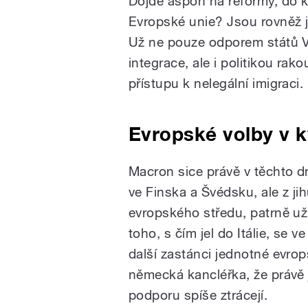
Dojde aspoň na reformy, do k
Evropské unie? Jsou rovněž j
Už ne pouze odporem států V
integrace, ale i politikou rak
přístupu k nelegální imigraci.
Evropské volby v 
Macron sice právě v těchto 
ve Finska a Švédsku, ale z jihu,
evropského středu, patrně už
toho, s čím jel do Itálie, se 
další zastánci jednotné evrop
německá kancléřka, že právě j
podporu spíše ztrácejí.