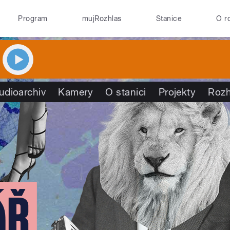
Program
mujRozhlas
Stanice
O r
udioarchiv
Kamery
O stanici
Projekty
Rozh