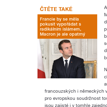
A
M
Francie by se měla
d
pokusit vypořádat s
p
radikálním islámem,
Macron je ale opatrný
b
s
d
b
N
c
a
francouzských i německých v
pro evropskou soudržnost to
jsou zajisté i v tomhle zajedn