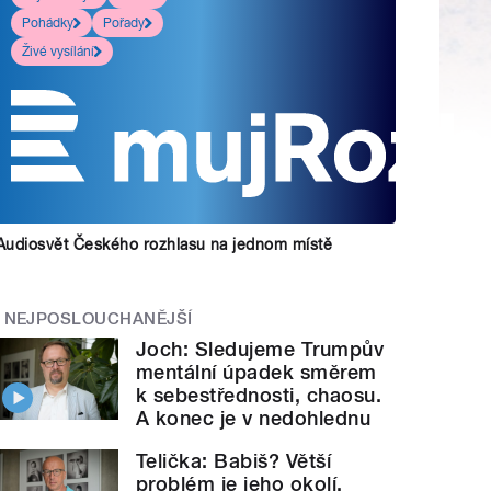
Pohádky
Pořady
Živé vysílání
Audiosvět Českého rozhlasu na jednom místě
NEJPOSLOUCHANĚJŠÍ
Joch: Sledujeme Trumpův
mentální úpadek směrem
k sebestřednosti, chaosu.
A konec je v nedohlednu
Telička: Babiš? Větší
problém je jeho okolí.