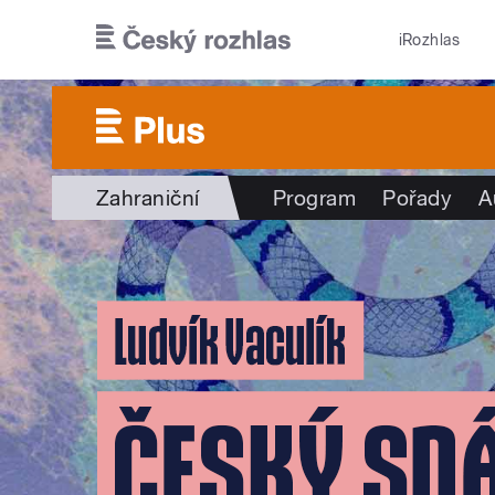
Přejít k hlavnímu obsahu
iRozhlas
Zahraniční
Program
Pořady
A