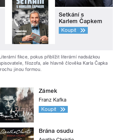
Setkání s
Karlem Čapkem
Koupit
Literární fikce, pokus přiblížit literární nadsázkou
spisovatele, filozofa, ale hlavně člověka Karla Čapka
trochu jinou formou.
Zámek
Franz Kafka
Koupit
Brána osudu
Agatha Christie