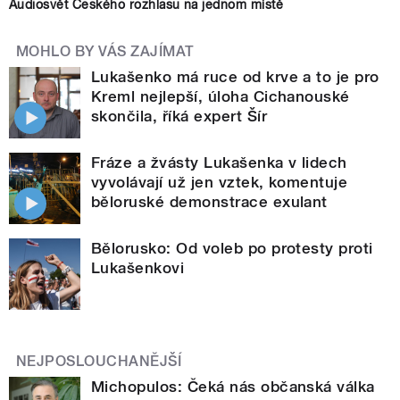
Audiosvět Českého rozhlasu na jednom místě
MOHLO BY VÁS ZAJÍMAT
Lukašenko má ruce od krve a to je pro
Kreml nejlepší, úloha Cichanouské
skončila, říká expert Šír
Fráze a žvásty Lukašenka v lidech
vyvolávají už jen vztek, komentuje
běloruské demonstrace exulant
Bělorusko: Od voleb po protesty proti
Lukašenkovi
NEJPOSLOUCHANĚJŠÍ
Michopulos: Čeká nás občanská válka