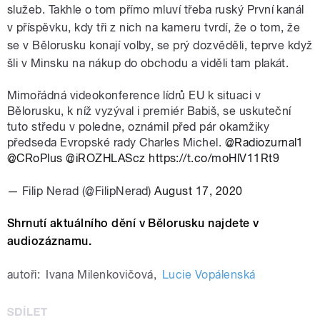
služeb. Takhle o tom přímo mluví třeba ruský První kanál
v příspěvku, kdy tři z nich na kameru tvrdí, že o tom, že
se v Bělorusku konají volby, se prý dozvěděli, teprve když
šli v Minsku na nákup do obchodu a viděli tam plakát.
Mimořádná videokonference lídrů EU k situaci v
Bělorusku, k níž vyzýval i premiér Babiš, se uskuteční
tuto středu v poledne, oznámil před pár okamžiky
předseda Evropské rady Charles Michel.
@Radiozurnal1
@CRoPlus
@iROZHLAScz
https://t.co/moHlV11Rt9
— Filip Nerad (@FilipNerad)
August 17, 2020
Shrnutí aktuálního dění v Bělorusku najdete v
audiozáznamu.
autoři:
Ivana Milenkovičová
,
Lucie Vopálenská