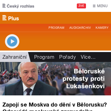
Přejít k hlavnímu obsahu
MENU
ŽIVĚ
PROGRAM
AUDIOARCHIV
KAMERY
Zahraniční
Program
Pořady
Více
…
Zapojí se Moskva do dění v Bělorusku?