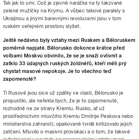
Tak jak to umí. Což je zjevně narážka na ty takzvané
zelené mužíčky na Krymu. A vůbec takové paralely s
Ukrajinou a jinými barevnými revolucemi jsou v tom
ruském veřejném prostoru slyšet.
Ještě nedávno byly vztahy mezi Ruskem a Běloruskem
poměrně napjaté. Bělorusko dokonce krátce před
volbami Moskvu obvinilo, že se je snaží ovlivnit a
zatklo 33 údajných ruských žoldnéřů, kteří měli prý
chystat masové nepokoje. Je to všechno teď
zapomenuté?
Ti Rusové jsou sice už zpátky ve vlasti, Bělorusko je
propustilo, ale neřekla bych, že je to zapomenuté,
rozhodně ne ze strany Kremlu. Rusko, ať už
prostřednictvím mluvčího Kremlu Dmitrije Peskova nebo
ministerstva zahraničí, opakovaně tvrdě kritizovalo jejich
zatčení. Mluvilo o masivní provokaci a o tom, že takové