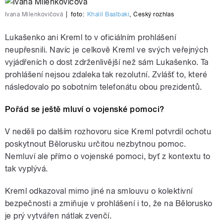
Ivana Milenkovičová
|
foto:
Khalil Baalbaki
,
Český rozhlas
Lukašenko ani Kreml to v oficiálním prohlášení
neupřesnili. Navíc je celkově Kreml ve svých veřejných
vyjádřeních o dost zdrženlivější než sám Lukašenko. Ta
prohlášení nejsou zdaleka tak rezolutní. Zvlášť to, které
následovalo po sobotním telefonátu obou prezidentů.
Pořád se ještě mluví o vojenské pomoci?
V neděli po dalším rozhovoru sice Kreml potvrdil ochotu
poskytnout Bělorusku určitou nezbytnou pomoc.
Nemluví ale přímo o vojenské pomoci, byť z kontextu to
tak vyplývá.
Kreml odkazoval mimo jiné na smlouvu o kolektivní
bezpečnosti a zmiňuje v prohlášení i to, že na Bělorusko
je prý vytvářen nátlak zvenčí.