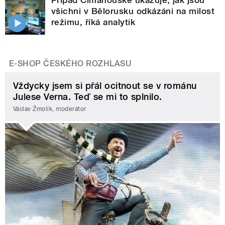
Případ Cimanouské ukazuje, jak jsou
všichni v Bělorusku odkázáni na milost
režimu, říká analytik
E-SHOP ČESKÉHO ROZHLASU
Vždycky jsem si přál ocitnout se v románu
Julese Verna. Teď se mi to splnilo.
Václav Žmolík, moderátor