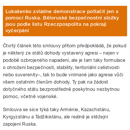
Lukašenko zvládne demonstrace potlačit jen s
pomocí Ruska. Běloruské bezpečnostní složky
jsou podle listu Rzeczpospolita na pokraji
vyčerpání
Čtvrtý článek této smlouvy přitom předpokládá, že pokud
je některý ze států dohody vystavený agresi – nejen v
podobě ozbrojeného napadení, ale je tam taky formulace
o ohrožení bezpečnosti, stability, teritoriální celistvosti
nebo suverenity–, tak to bude vnímané jako agrese vůči
všem ostatním členům dohody. Ty pak na žádost
dotyčného státu bezprostředně poskytnou nezbytnou
pomoc, včetně vojenské.
Smlouva se sice týká taky Arménie, Kazachstánu,
Kyrgyzstánu a Tádžikistánu, ale reálně je stěžejní
zapojení Ruska.