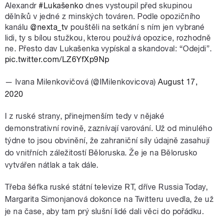
Alexandr
#Lukašenko
dnes vystoupil před skupinou
dělníků v jedné z minských továren. Podle opozičního
kanálu
@nexta_tv
pouštěli na setkání s ním jen vybrané
lidi, ty s bílou stužkou, kterou používá opozice, rozhodně
ne. Přesto dav Lukašenka vypískal a skandoval: “Odejdi”.
pic.twitter.com/LZ6YfXp9Np
— Ivana Milenkovičová (@IMilenkovicova)
August 17,
2020
I z ruské strany, přinejmenším tedy v nějaké
demonstrativní rovině, zaznívají varování. Už od minulého
týdne to jsou obvinění, že zahraniční síly údajně zasahují
do vnitřních záležitostí Běloruska. Že je na Bělorusko
vytvářen nátlak a tak dále.
Třeba šéfka ruské státní televize RT, dříve Russia Today,
Margarita Simonjanová dokonce na Twitteru uvedla, že už
je na čase, aby tam prý slušní lidé dali věci do pořádku.