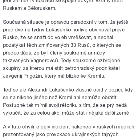
jednání není v souladu se spojeneckými vztahy mezi
Ruskem a Běloruskem.
Současná situace je opravdu paradoxní v tom, že ještě
před dvěma týdny Lukašenko horlivě obviňoval právě
Rusko, že se snaží do voleb vměšovat, a nechal
pozatýkat těch zmiňovaných 33 Rusů, o kterých se
předpokládá, že byli členy soukromé armády
takzvaných Vagnerovců. Tedy soukromé ozbrojené
skupiny, za kterou má stát petrohradský podnikatel
Jevgenij Prigožin, který má blízko ke Kremlu.
Teď se ale Alexandr Lukašenko vlastně ocitl v pozici, kdy
se na nikoho jiného než Kreml ani nemůže obrátit.
Postupně tak mírnil svoji rétoriku s tím, že se prý nedá
vyloučit, že za celou akcí může stát i nějaká další země.
A v tuto chvíli je celý incident nakonec v ruských médiích
prezentovaný jako provokace ukrajinských tajných