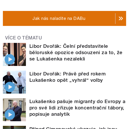
Jak nás naladíte na DABu
VÍCE O TÉMATU
Libor Dvořák: Čelní představitele
běloruské opozice odsouzeni za to, že
se Lukašenka nezalekli
Libor Dvořák: Právě před rokem
Lukašenko opět „vyhrál“ volby
Lukašenko pašuje migranty do Evropy a
pro své lidi zřizuje koncentrační tábory,
popisuje analytik