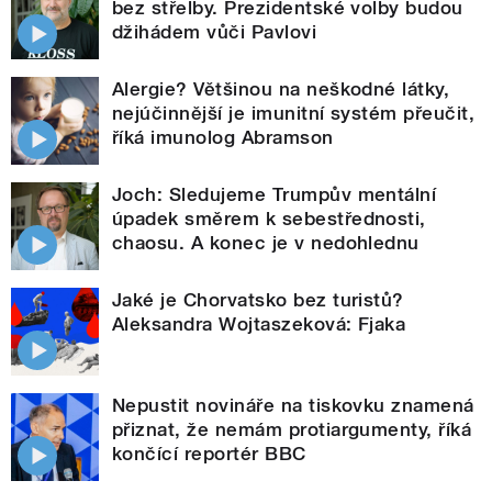
bez střelby. Prezidentské volby budou
džihádem vůči Pavlovi
Alergie? Většinou na neškodné látky,
nejúčinnější je imunitní systém přeučit,
říká imunolog Abramson
Joch: Sledujeme Trumpův mentální
úpadek směrem k sebestřednosti,
chaosu. A konec je v nedohlednu
Jaké je Chorvatsko bez turistů?
Aleksandra Wojtaszeková: Fjaka
Nepustit novináře na tiskovku znamená
přiznat, že nemám protiargumenty, říká
končící reportér BBC