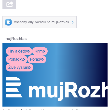
Všechny díly pořadu na mujRozhlas
mujRozhlas
Hry a četby
Krimi
Pohádky
Pořady
Živé vysílání