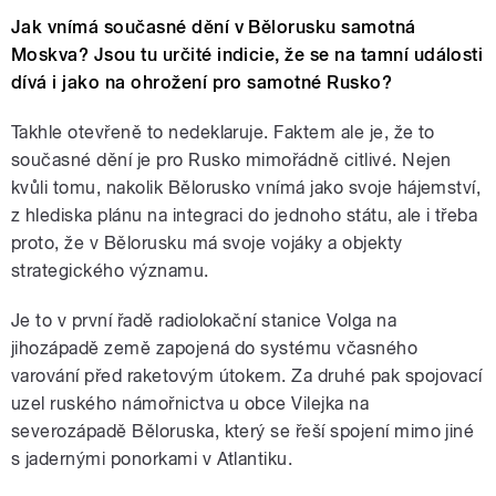
Jak vnímá současné dění v Bělorusku samotná
Moskva? Jsou tu určité indicie, že se na tamní události
dívá i jako na ohrožení pro samotné Rusko?
Takhle otevřeně to nedeklaruje. Faktem ale je, že to
současné dění je pro Rusko mimořádně citlivé. Nejen
kvůli tomu, nakolik Bělorusko vnímá jako svoje hájemství,
z hlediska plánu na integraci do jednoho státu, ale i třeba
proto, že v Bělorusku má svoje vojáky a objekty
strategického významu.
Je to v první řadě radiolokační stanice Volga na
jihozápadě země zapojená do systému včasného
varování před raketovým útokem. Za druhé pak spojovací
uzel ruského námořnictva u obce Vilejka na
severozápadě Běloruska, který se řeší spojení mimo jiné
s jadernými ponorkami v Atlantiku.