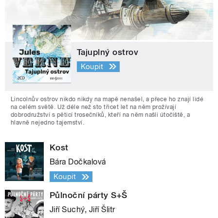
Tajuplný ostrov
Koupit
Lincolnův ostrov nikdo nikdy na mapě nenašel, a přece ho znají lidé
na celém světě. Už déle než sto třicet let na něm prožívají
dobrodružství s pěticí trosečníků, kteří na něm našli útočiště, a
hlavně nejedno tajemství.
Kost
Bára Dočkalová
Koupit
Půlnoční párty S+Š
Jiří Suchý, Jiří Šlitr