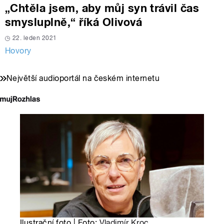
„Chtěla jsem, aby můj syn trávil čas
smysluplně,“ říká Olivová
22. leden 2021
Hovory
Největší audioportál na českém internetu
Ilustrační foto | Foto:
Vladimír Kroc
,