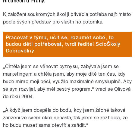
Říčanech u Prahy.
K založení soukromých škol ji přivedla potřeba najít místo
podle svých představ pro vlastního potomka.
Pracovat v týmu, učit se, rozumět sobě, to
budou děti potřebovat, tvrdí ředitel ScioŠkoly
Dobrovolný
„Chtěla jsem se věnovat byznysu, zabývala jsem se
marketingem a chtěla jsem, aby moje dítě ten čas, kdy
bude mimo moji péči, využilo maximálně smysluplně. Aby
se syn rozvíjel, aby měl pestrý program,“ vrací se Olivová
do roku 2004.
„A když jsem dospěla do bodu, kdy jsem žádné takové
zařízení ve svém okolí nenašla, tak jsem se rozhodla, že
ho budu muset sama otevřít a zařídit.“