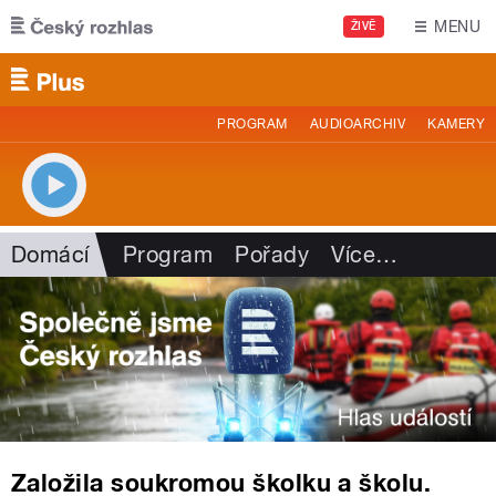
Přejít k hlavnímu obsahu
MENU
ŽIVĚ
PROGRAM
AUDIOARCHIV
KAMERY
Domácí
Program
Pořady
Více
…
Založila soukromou školku a školu.