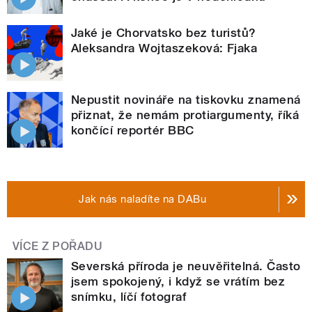
Jaké je Chorvatsko bez turistů?
Aleksandra Wojtaszeková: Fjaka
Nepustit novináře na tiskovku znamená
přiznat, že nemám protiargumenty, říká
končící reportér BBC
Jak nás naladíte na DABu
VÍCE Z POŘADU
Severská příroda je neuvěřitelná. Často
jsem spokojený, i když se vrátím bez
snímku, líčí fotograf