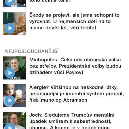
toho učíme tolik?
Škody se projeví, ale jsme schopní to
vyrovnat. U nejmenších dětí na to
máme devět let, věří ředitel
NEJPOSLOUCHANĚJŠÍ
Michopulos: Čeká nás občanská válka
bez střelby. Prezidentské volby budou
džihádem vůči Pavlovi
Alergie? Většinou na neškodné látky,
nejúčinnější je imunitní systém přeučit,
říká imunolog Abramson
Joch: Sledujeme Trumpův mentální
úpadek směrem k sebestřednosti,
chaosu. A konec je v nedohlednu