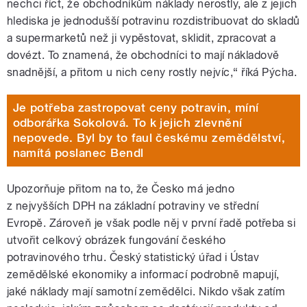
nechci říct, že obchodníkům náklady nerostly, ale z jejich
hlediska je jednodušší potravinu rozdistribuovat do skladů
a supermarketů než ji vypěstovat, sklidit, zpracovat a
dovézt. To znamená, že obchodníci to mají nákladově
snadnější, a přitom u nich ceny rostly nejvíc,“ říká Pýcha.
Je potřeba zastropovat ceny potravin, míní
odborářka Sokolová. To k jejich zlevnění
nepovede. Byl by to faul českému zemědělství,
namítá poslanec Bendl
Upozorňuje přitom na to, že Česko má jedno
z nejvyšších DPH na základní potraviny ve střední
Evropě. Zároveň je však podle něj v první řadě potřeba si
utvořit celkový obrázek fungování českého
potravinového trhu. Český statistický úřad i Ústav
zemědělské ekonomiky a informací podrobně mapují,
jaké náklady mají samotní zemědělci. Nikdo však zatím