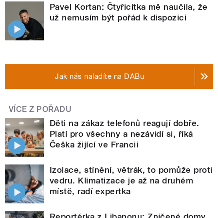
Pavel Kortan: Čtyřicítka mě naučila, že
už nemusím být pořád k dispozici
Jak nás naladíte na DABu
VÍCE Z POŘADU
Děti na zákaz telefonů reagují dobře.
Platí pro všechny a nezávidí si, říká
Češka žijící ve Francii
Izolace, stínění, větrák, to pomůže proti
vedru. Klimatizace je až na druhém
místě, radí expertka
Reportérka z Libanonu: Zničené domy