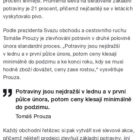
procent levnější. Průměrná sleva na sledované základní
potraviny je 21 procent, přičemž nejčastěji se v letácích
vyskytovalo pivo.
Podle prezidenta Svazu obchodu a cestovního ruchu
Tomáše Prouzy je zlevňování potravin v druhé polovině
února standardní proces. „Potraviny jsou nejdražší
v lednu a v první půlce února, potom ceny klesají
minimálně do podzimu a ke konci roku, kdy se musí
hodně zboží dovážet, ceny zase rostou,“ vysvětluje
Prouza.
Potraviny jsou nejdražší v lednu a v první
půlce února, potom ceny klesají minimálně
do podzimu.
Tomáš Prouza
Každý obchodní řetězec si pak vytváří své slevové akce,
přičemž někteří prodejci zlevňují základní potraviny, jiní