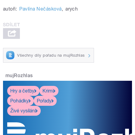
autoři:
Pavlína Nečásková
,
arych
Všechny díly pořadu na mujRozhlas
mujRozhlas
Hry a četby
Krimi
Pohádky
Pořady
Živé vysílání