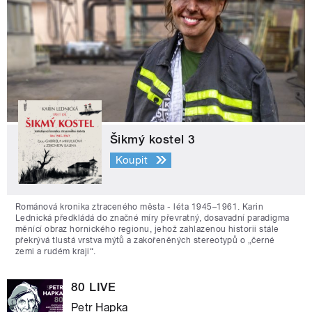
Šikmý kostel 3
Koupit
Románová kronika ztraceného města - léta 1945–1961. Karin
Lednická předkládá do značné míry převratný, dosavadní paradigma
měnící obraz hornického regionu, jehož zahlazenou historii stále
překrývá tlustá vrstva mýtů a zakořeněných stereotypů o „černé
zemi a rudém kraji“.
80 LIVE
Petr Hapka