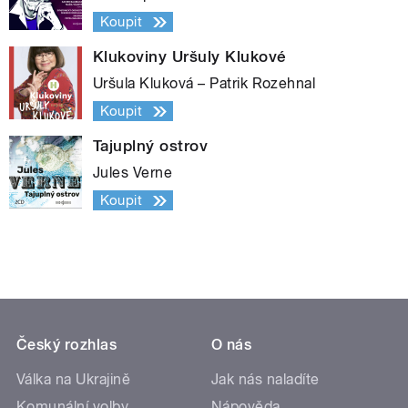
Koupit
Klukoviny Uršuly Klukové
Uršula Kluková – Patrik Rozehnal
Koupit
Tajuplný ostrov
Jules Verne
Koupit
Český rozhlas
O nás
Válka na Ukrajině
Jak nás naladíte
Komunální volby
Nápověda