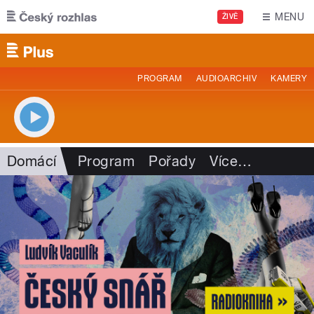
Přejít k hlavnímu obsahu
MENU
ŽIVĚ
PROGRAM
AUDIOARCHIV
KAMERY
Domácí
Program
Pořady
Více
…