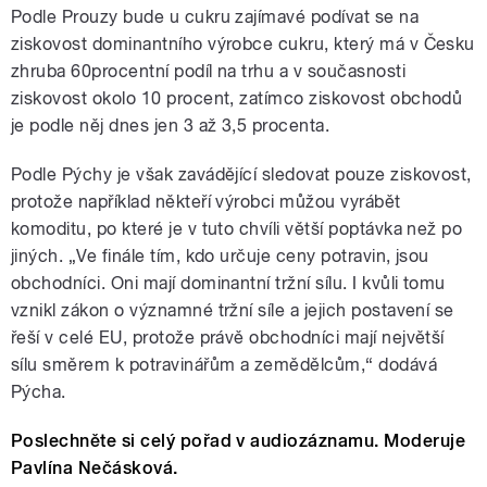
Podle Prouzy bude u cukru zajímavé podívat se na
ziskovost dominantního výrobce cukru, který má v Česku
zhruba 60procentní podíl na trhu a v současnosti
ziskovost okolo 10 procent, zatímco ziskovost obchodů
je podle něj dnes jen 3 až 3,5 procenta.
Podle Pýchy je však zavádějící sledovat pouze ziskovost,
protože například někteří výrobci můžou vyrábět
komoditu, po které je v tuto chvíli větší poptávka než po
jiných. „Ve finále tím, kdo určuje ceny potravin, jsou
obchodníci. Oni mají dominantní tržní sílu. I kvůli tomu
vznikl zákon o významné tržní síle a jejich postavení se
řeší v celé EU, protože právě obchodníci mají největší
sílu směrem k potravinářům a zemědělcům,“ dodává
Pýcha.
Poslechněte si celý pořad v audiozáznamu. Moderuje
Pavlína Nečásková.