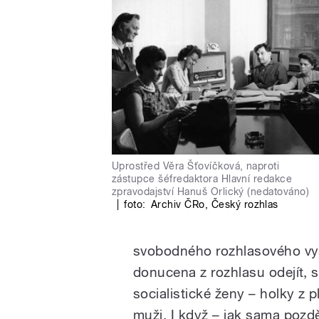
Uprostřed Věra Šťovíčková, naproti
zástupce šéfredaktora Hlavní redakce
zpravodajství Hanuš Orlický (nedatováno)
|
foto:
Archiv ČRo
,
Český rozhlas
svobodného rozhlasového vys
donucena z rozhlasu odejít, 
socialistické ženy – holky z 
muži. I když – jak sama pozděj