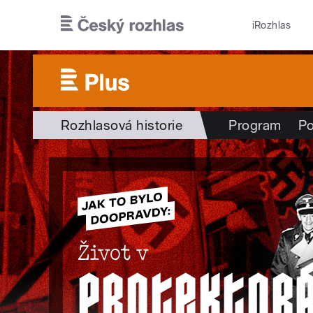
Přejít k hlavnímu obsahu
iRozhlas
Rozhlasová historie
Program
Po