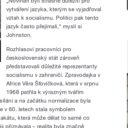
„Novináři byli strašně důležití pro
vytváření jazyka, kterým se vyjadřoval
vztah k socialismu. Politici pak tento
jazyk často přejímali,“ myslí si
Johnston.
Rozhlasoví pracovníci pro
československý stát zároveň
představovali důležité reprezentanty
socialismu v zahraničí. Zpravodajka v
Africe Věra Šťovíčková, která v srpnu
1968 patřila k výrazným tvářím
ílání a na začátku normalizace byla
se v 60. letech stala symbolem
plakátu, která může dělat to samé co
i přiznávala – realita byla značně