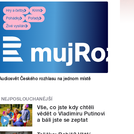
Hry a četby
Krimi
Pohádky
Pořady
Živé vysílání
Audiosvět Českého rozhlasu na jednom místě
NEJPOSLOUCHANĚJŠÍ
Vše, co jste kdy chtěli
vědět o Vladimiru Putinovi
a báli jste se zeptat