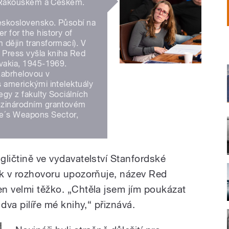
zi Rakouskem a Českem.
eskoslovensko. Působí na
r for the history of
 dějin transformací). V
y Press vyšla kniha Red
ovakia, 1945-1969.
Kabrhelovou v
s americkými intelektuály
egy z fakulty Sociálních
mezinárodním grantovém
pe´s Weapons Sector,
ngličtině ve vydavatelství Stanfordské
jak v rozhovoru upozorňuje, název Red
en velmi těžko. „Chtěla jsem jím poukázat
 dva pilíře mé knihy,“ přiznává.