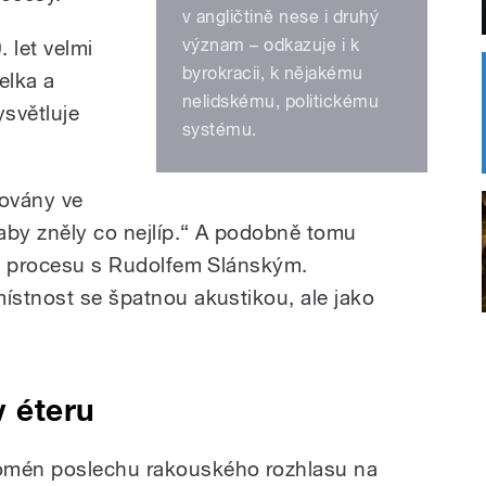
v angličtině nese i druhý
význam – odkazuje i k
 let velmi
byrokracii, k nějakému
elka a
nelidskému, politickému
světluje
systému.
novány ve
 aby zněly co nejlíp.“ A podobně tomu
k z procesu s Rudolfem Slánským.
místnost se špatnou akustikou, ale jako
v éteru
nomén poslechu rakouského rozhlasu na