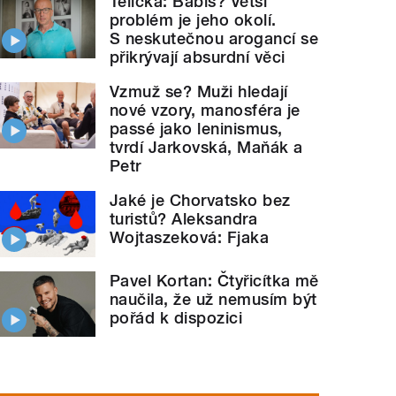
Telička: Babiš? Větší
problém je jeho okolí.
S neskutečnou arogancí se
přikrývají absurdní věci
Vzmuž se? Muži hledají
nové vzory, manosféra je
passé jako leninismus,
tvrdí Jarkovská, Maňák a
Petr
Jaké je Chorvatsko bez
turistů? Aleksandra
Wojtaszeková: Fjaka
Pavel Kortan: Čtyřicítka mě
naučila, že už nemusím být
pořád k dispozici