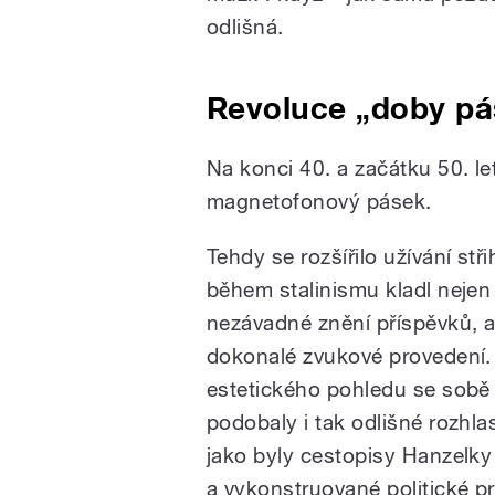
odlišná.
Revoluce „doby p
Na konci 40. a začátku 50. le
magnetofonový pásek.
Tehdy se rozšířilo užívání stř
během stalinismu kladl nejen 
nezávadné znění příspěvků, ale
dokonalé zvukové provedení.
estetického pohledu se sobě
podobaly i tak odlišné rozhla
jako byly cestopisy Hanzelk
a vykonstruované politické p