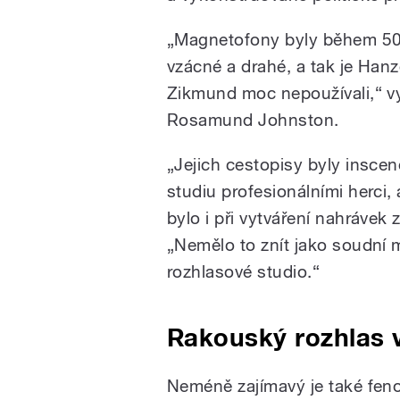
„Magnetofony byly během 50.
vzácné a drahé, a tak je Hanz
Zikmund moc nepoužívali,“ vy
Rosamund Johnston.
„Jejich cestopisy byly insce
studiu profesionálními herci,
bylo i při vytváření nahráve
„Nemělo to znít jako soudní 
rozhlasové studio.“
Rakouský rozhlas 
Neméně zajímavý je také fe