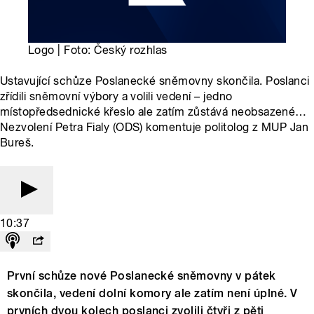
Logo | Foto: Český rozhlas
Ustavující schůze Poslanecké sněmovny skončila. Poslanci
zřídili sněmovní výbory a volili vedení – jedno
místopředsednické křeslo ale zatím zůstává neobsazené…
Nezvolení Petra Fialy (ODS) komentuje politolog z MUP Jan
Bureš.
10:37
První schůze nové Poslanecké sněmovny v pátek
skončila, vedení dolní komory ale zatím není úplné. V
prvních dvou kolech poslanci zvolili čtyři z pěti