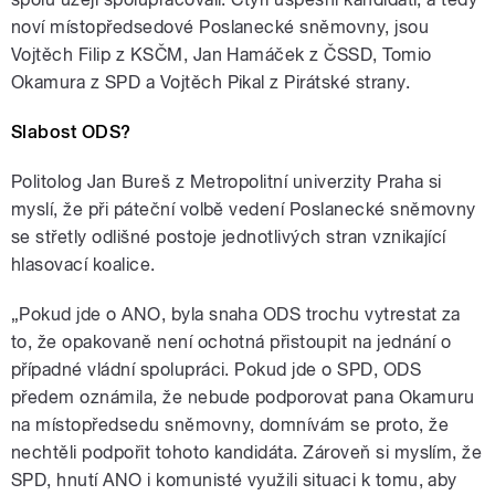
noví místopředsedové Poslanecké sněmovny, jsou
Vojtěch Filip z KSČM, Jan Hamáček z ČSSD, Tomio
Okamura z SPD a Vojtěch Pikal z Pirátské strany.
Slabost ODS?
Politolog Jan Bureš z Metropolitní univerzity Praha si
myslí, že při páteční volbě vedení Poslanecké sněmovny
se střetly odlišné postoje jednotlivých stran vznikající
hlasovací koalice.
„Pokud jde o ANO, byla snaha ODS trochu vytrestat za
to, že opakovaně není ochotná přistoupit na jednání o
případné vládní spolupráci. Pokud jde o SPD, ODS
předem oznámila, že nebude podporovat pana Okamuru
na místopředsedu sněmovny, domnívám se proto, že
nechtěli podpořit tohoto kandidáta. Zároveň si myslím, že
SPD, hnutí ANO i komunisté využili situaci k tomu, aby