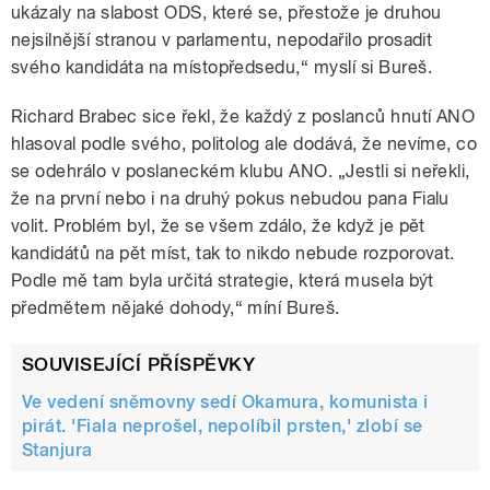
ukázaly na slabost ODS, které se, přestože je druhou
nejsilnější stranou v parlamentu, nepodařilo prosadit
svého kandidáta na místopředsedu,“ myslí si Bureš.
Richard Brabec sice řekl, že každý z poslanců hnutí ANO
hlasoval podle svého, politolog ale dodává, že nevíme, co
se odehrálo v poslaneckém klubu ANO. „Jestli si neřekli,
že na první nebo i na druhý pokus nebudou pana Fialu
volit. Problém byl, že se všem zdálo, že když je pět
kandidátů na pět míst, tak to nikdo nebude rozporovat.
Podle mě tam byla určitá strategie, která musela být
předmětem nějaké dohody,“ míní Bureš.
SOUVISEJÍCÍ PŘÍSPĚVKY
Ve vedení sněmovny sedí Okamura, komunista i
pirát. 'Fiala neprošel, nepolíbil prsten,' zlobí se
Stanjura