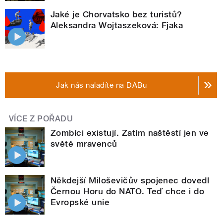
Jaké je Chorvatsko bez turistů?
Aleksandra Wojtaszeková: Fjaka
Jak nás naladíte na DABu
VÍCE Z POŘADU
Zombíci existují. Zatím naštěstí jen ve
světě mravenců
Někdejší Miloševičův spojenec dovedl
Černou Horu do NATO. Teď chce i do
Evropské unie