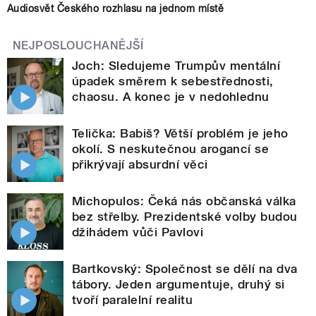
Audiosvět Českého rozhlasu na jednom místě
NEJPOSLOUCHANĚJŠÍ
Joch: Sledujeme Trumpův mentální
úpadek směrem k sebestřednosti,
chaosu. A konec je v nedohlednu
Telička: Babiš? Větší problém je jeho
okolí. S neskutečnou arogancí se
přikrývají absurdní věci
Michopulos: Čeká nás občanská válka
bez střelby. Prezidentské volby budou
džihádem vůči Pavlovi
Bartkovský: Společnost se dělí na dva
tábory. Jeden argumentuje, druhý si
tvoří paralelní realitu