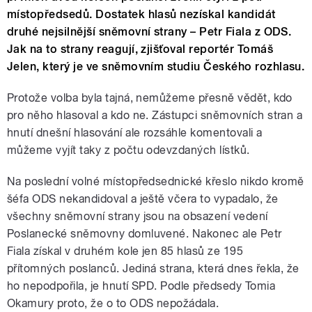
místopředsedů. Dostatek hlasů nezískal kandidát
druhé nejsilnější sněmovní strany – Petr Fiala z ODS.
Jak na to strany reagují, zjišťoval reportér Tomáš
Jelen, který je ve sněmovním studiu Českého rozhlasu.
Protože volba byla tajná, nemůžeme přesně vědět, kdo
pro něho hlasoval a kdo ne. Zástupci sněmovních stran a
hnutí dnešní hlasování ale rozsáhle komentovali a
můžeme vyjít taky z počtu odevzdaných lístků.
Na poslední volné místopředsednické křeslo nikdo kromě
šéfa ODS nekandidoval a ještě včera to vypadalo, že
všechny sněmovní strany jsou na obsazení vedení
Poslanecké sněmovny domluvené. Nakonec ale Petr
Fiala získal v druhém kole jen 85 hlasů ze 195
přítomných poslanců. Jediná strana, která dnes řekla, že
ho nepodpořila, je hnutí SPD. Podle předsedy Tomia
Okamury proto, že o to ODS nepožádala.