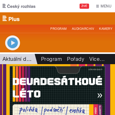
Přejít k hlavnímu obsahu
MENU
ŽIVĚ
PROGRAM
AUDIOARCHIV
KAMERY
Aktuální dění
Program
Pořady
Více
…