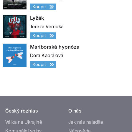
Koupit
Lyžák
Tereza Verecká
Koupit
Mariborská hypnóza
Dora Kaprálová
Koupit
Český rozhlas
O nás
Válka na Ukrajině
Jak nás naladíte
Komunální volby
Nápověda