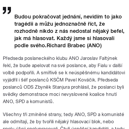
Budou pokračovat jednání, nevidím to jako
tragédii a můžu jednoznačně říct, že
rozhodně nikdo z nás nedostal nějaký befel,
jak má hlasovat. Každý jsme si hlasovali
podle svého.Richard Brabec (ANO)
Předseda poslaneckého klubu ANO Jaroslav Faltýnek
řekl, že bude apelovat na své poslance, aby Fialu v další
volbě podpořili. A smířlivě se k neúspěšnému kandidátovi
vyjádřil i šéf poslanců KSČM Pavel Kováčik. Předseda
poslanců ODS Zbyněk Stanjura prohlásil, že poslanci byli
svědky demonstrace moci nevyslovené koalice hnutí
ANO, SPD a komunistů.
Všechny tři zmíněné strany, tedy ANO, SPD a komunisté
ale odmítají, že by tvořili nějaký hlasovací blok, nebo
spolu úžeji spolupracovali. Čtyři úspěšní kandidáti, a tedy