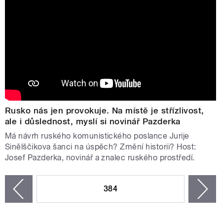
Rusko nás jen provokuje. Na místě je střízlivost,
ale i důslednost, myslí si novinář Pazderka
Má návrh ruského komunistického poslance Jurije
Sinělščikova šanci na úspěch? Změní historii? Host:
Josef Pazderka, novinář a znalec ruského prostředí.
STRÁNKY
384
n
zí