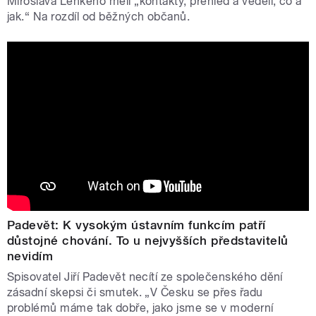
Miroslava Lehkého měli „kontakty, přehled a věděli, co a
jak.“ Na rozdíl od běžných občanů.
Padevět: K vysokým ústavním funkcím patří
důstojné chování. To u nejvyšších představitelů
nevidím
Spisovatel Jiří Padevět necítí ze společenského dění
zásadní skepsi či smutek. „V Česku se přes řadu
problémů máme tak dobře, jako jsme se v moderní