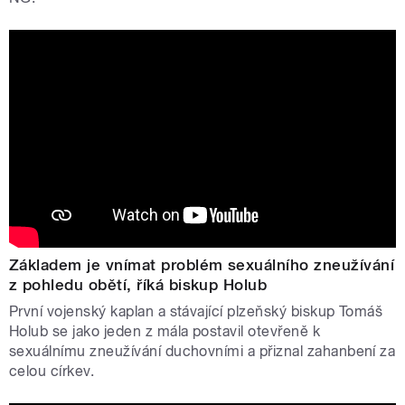
Základem je vnímat problém sexuálního zneužívání
z pohledu obětí, říká biskup Holub
První vojenský kaplan a stávající plzeňský biskup Tomáš
Holub se jako jeden z mála postavil otevřeně k
sexuálnímu zneužívání duchovními a přiznal zahanbení za
celou církev.