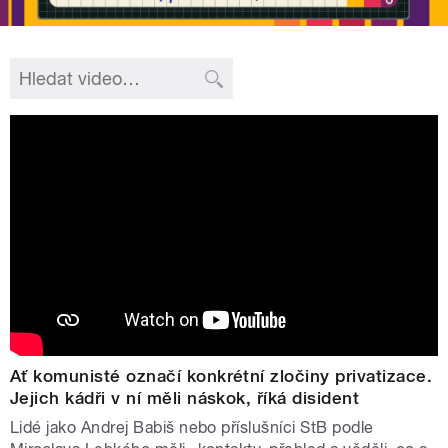
Ať komunisté označí konkrétní zločiny privatizace.
Jejich kádři v ní měli náskok, říká disident
Lidé jako Andrej Babiš nebo příslušníci StB podle