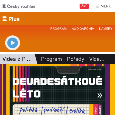
Přejít k hlavnímu obsahu
MENU
ŽIVĚ
PROGRAM
AUDIOARCHIV
KAMERY
Videa z Plusu
Program
Pořady
Více
…