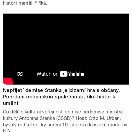
historii neměli,“ říká.
Nepřijetí demise Staňka je bizarní hra s občany.
Pohrdání občanskou společností, říká historik
umění
Co dělá s kulturní veřejností demise nedemise ministra
kultury Antonína Staňka (ČSSD)? Host: Otto M. Urban,
bývalý ředitel sbírky umění 19. století a klasické moderny
NG.