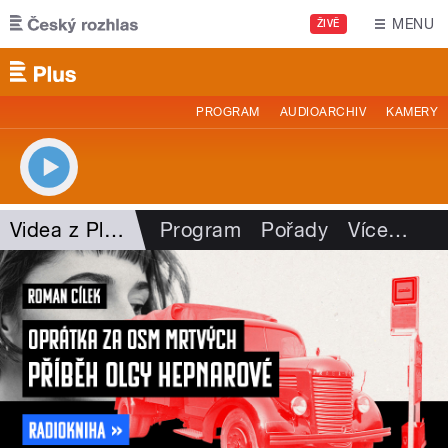
Přejít k hlavnímu obsahu
MENU
ŽIVĚ
PROGRAM
AUDIOARCHIV
KAMERY
Videa z Plusu
Program
Pořady
Více
…