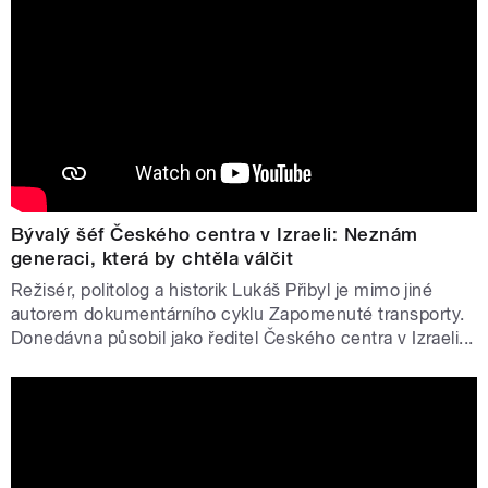
Bývalý šéf Českého centra v Izraeli: Neznám
generaci, která by chtěla válčit
Režisér, politolog a historik Lukáš Přibyl je mimo jiné
autorem dokumentárního cyklu Zapomenuté transporty.
Donedávna působil jako ředitel Českého centra v Izraeli...