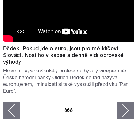
Dědek: Pokud jde o euro, jsou pro mě klíčoví
Slováci. Nosí ho v kapse a denně vidí obrovské
výhody
Ekonom, vysokoškolský profesor a bývalý vicepremiér
České národní banky Oldřich Dědek se rád nazývá
eurohujerem, minulosti si také vysloužil přezdívku 'Pan
Euro'.
STRÁNKY
368
n
zí