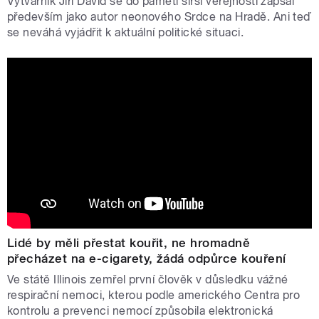
Výtvarník Jiří David se do paměti širší veřejnosti zapsal
především jako autor neonového Srdce na Hradě. Ani teď
se neváhá vyjádřit k aktuální politické situaci.
Lidé by měli přestat kouřit, ne hromadně
přecházet na e-cigarety, žádá odpůrce kouření
Ve státě Illinois zemřel první člověk v důsledku vážné
respirační nemoci, kterou podle amerického Centra pro
kontrolu a prevenci nemocí způsobila elektronická