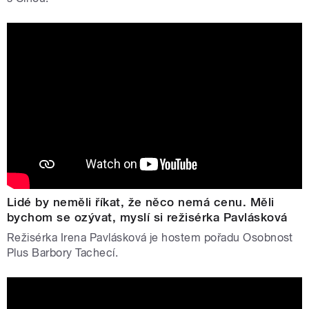
Lidé by neměli říkat, že něco nemá cenu. Měli
bychom se ozývat, myslí si režisérka Pavlásková
Režisérka Irena Pavlásková je hostem pořadu Osobnost
Plus Barbory Tachecí.