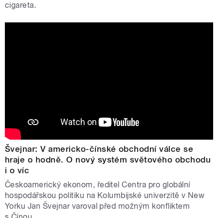
cigareta.
Švejnar: V americko-čínské obchodní válce se
hraje o hodně. O nový systém světového obchodu
i o víc
Českoamerický ekonom, ředitel Centra pro globální
hospodářskou politiku na Kolumbijské univerzitě v New
Yorku Jan Švejnar varoval před možným konfliktem
s Čínou.