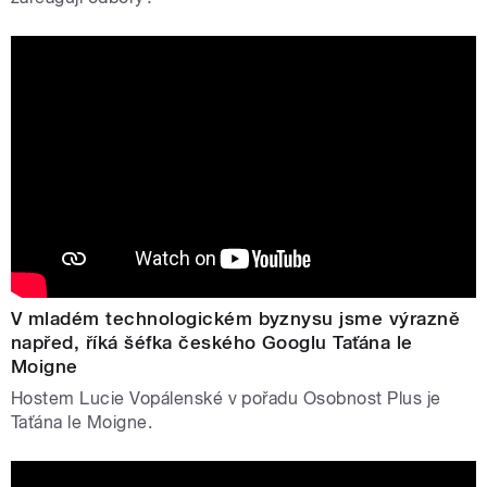
V mladém technologickém byznysu jsme výrazně
napřed, říká šéfka českého Googlu Taťána le
Moigne
Hostem Lucie Vopálenské v pořadu Osobnost Plus je
Taťána le Moigne.