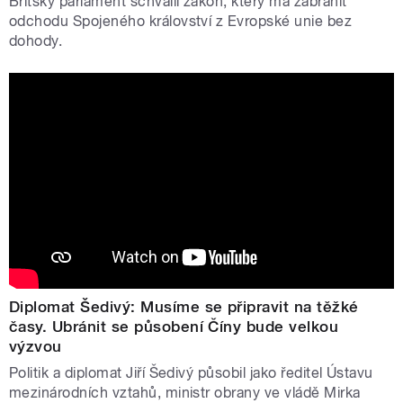
Britský parlament schválil zákon, který má zabránit
odchodu Spojeného království z Evropské unie bez
dohody.
Diplomat Šedivý: Musíme se připravit na těžké
časy. Ubránit se působení Číny bude velkou
výzvou
Politik a diplomat Jiří Šedivý působil jako ředitel Ústavu
mezinárodních vztahů, ministr obrany ve vládě Mirka