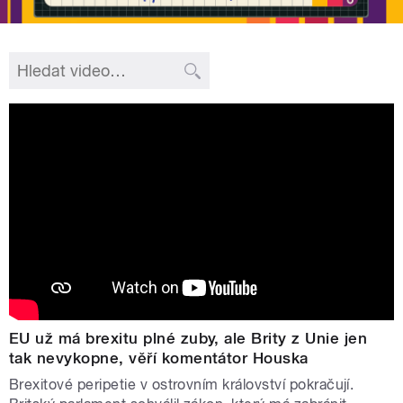
EU už má brexitu plné zuby, ale Brity z Unie jen
tak nevykopne, věří komentátor Houska
Brexitové peripetie v ostrovním království pokračují.