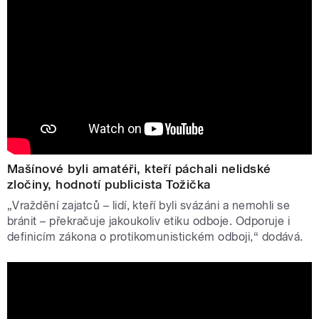
Mašínové byli amatéři, kteří páchali nelidské
zločiny, hodnotí publicista Tožička
„Vraždění zajatců – lidí, kteří byli svázáni a nemohli se
bránit – překračuje jakoukoliv etiku odboje. Odporuje i
definicím zákona o protikomunistickém odboji,“ dodává.