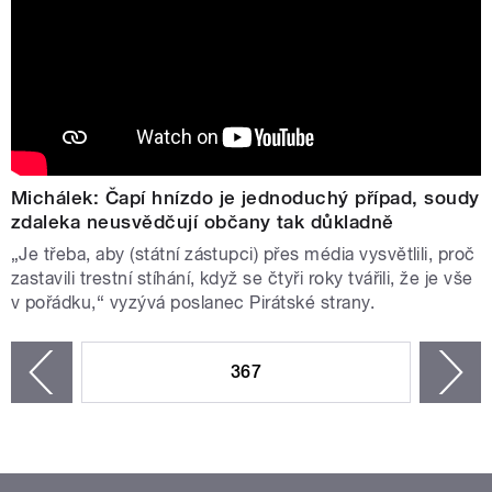
Michálek: Čapí hnízdo je jednoduchý případ, soudy
zdaleka neusvědčují občany tak důkladně
„Je třeba, aby (státní zástupci) přes média vysvětlili, proč
zastavili trestní stíhání, když se čtyři roky tvářili, že je vše
v pořádku,“ vyzývá poslanec Pirátské strany.
STRÁNKY
367
n
zí