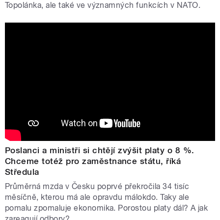
Topolánka, ale také ve významných funkcích v NATO.
Poslanci a ministři si chtějí zvýšit platy o 8 %.
Chceme totéž pro zaměstnance státu, říká
Středula
Průměrná mzda v Česku poprvé překročila 34 tisíc
měsíčně, kterou má ale opravdu málokdo. Taky ale
pomalu zpomaluje ekonomika. Porostou platy dál? A jak
zareagují odbory?