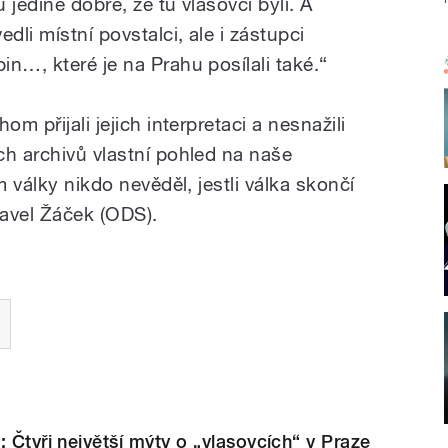
jedině dobře, že tu vlasovci byli. A
li místní povstalci, ale i zástupci
n…, které je na Prahu posílali také.“
om přijali jejich interpretaci a nesnažili
ch archivů vlastní pohled na naše
m války nikdo nevěděl, jestli válka skončí
avel Žáček (ODS).
: Čtyři největší mýty o „vlasovcích“ v Praze