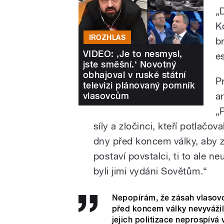
„
K
IROZHLAS
b
VIDEO: ‚Je to nesmysl,
e
jste směšní.‘ Novotný
obhajoval v ruské státní
P
televizi plánovaný pomník
vlasovcům
a
„
síly a zločinci, kteří potlačov
dny před koncem války, aby zís
postaví povstalci, ti to ale ne
byli jimi vydáni Sovětům.“
Nepopírám, že zásah vlasovců
před koncem války nevyvážila
jejich politizace neprospívá