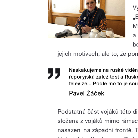
V
„
M
a 
b
jejich motivech, ale to, že po
Naskakujeme na ruské vidění d
řeporyjská záležitost a Rusk
televize... Podle mě to je so
Pavel Žáček
Podstatná část vojáků této d
složena z vojáků mimo rámec 
nasazeni na západní frontě. 