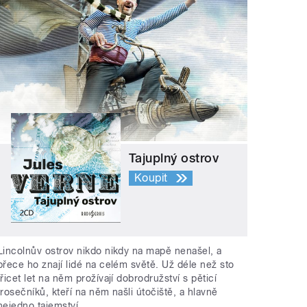
Tajuplný ostrov
Koupit
Lincolnův ostrov nikdo nikdy na mapě nenašel, a
přece ho znají lidé na celém světě. Už déle než sto
třicet let na něm prožívají dobrodružství s pěticí
trosečníků, kteří na něm našli útočiště, a hlavně
nejedno tajemství.