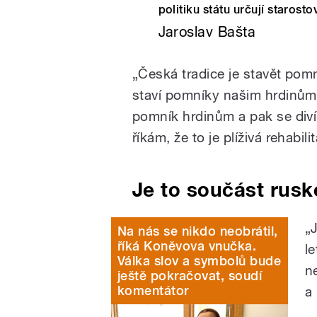
politiku státu určují starost
Jaroslav Bašta
„Česká tradice je stavět po
staví pomníky našim hrdinům.
pomník hrdinům a pak se diví,
říkám, že to je plíživá rehabil
Je to součást rusk
„
Na nás se nikdo neobrátil,
říká Koněvova vnučka.
l
Válka slov a symbolů bude
n
ještě pokračovat, soudí
komentátor
a