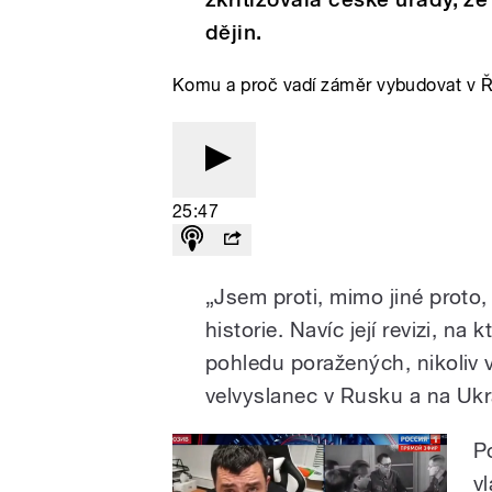
dějin.
Komu a proč vadí záměr vybudovat v Ř
25:47
„Jsem proti, mimo jiné proto,
historie. Navíc její revizi, na
pohledu poražených, nikoliv v
velvyslanec v Rusku a na Ukr
P
v