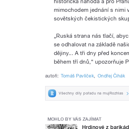
historická náhoda a pro Prahu 
mimochodem jednání s nimi ved
sovětských čekistických skupi
„Ruská strana nás tlačí, abych
se odhalovat na základě naši
dějiny... A tři dny před konce
během tří dnů,“ upozorňuje P
autoři:
Tomáš Pavlíček
,
Ondřej Čihák
Všechny díly pořadu na mujRozhlas
MOHLO BY VÁS ZAJÍMAT
Hrdinové z barikád