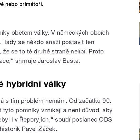
ové nebo primátoři.
mníky obětem války. V německých obcích
 Tady se někdo snaží postavit ten
 že se to té druhé straně nelíbí. Proto
itace,“ shrnuje Jaroslav Bašta.
é hybridní války
Já s tím problém nemám. Od začátku 90.
et tyto pomníky vznikají a není důvod, aby
ebyl i v Řeporyjích,“ soudí poslanec ODS
 historik Pavel Žáček.