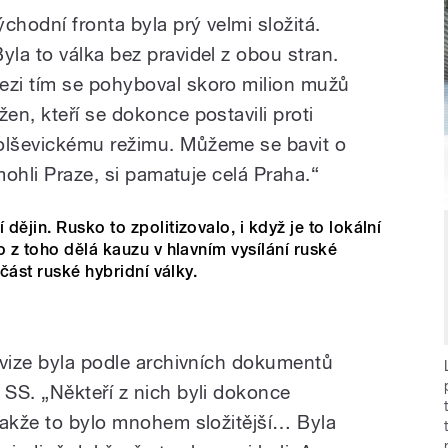
ýchodní fronta byla prý velmi složitá.
Byla to válka bez pravidel z obou stran.
ezi tím se pohyboval skoro milion mužů
žen, kteří se dokonce postavili proti
olševickému režimu. Můžeme se bavit o
mohli Praze, si pamatuje celá Praha.“
ějin. Rusko to zpolitizovalo, i když je to lokální
o z toho dělá kauzu v hlavním vysílání ruské
učást ruské hybridní války.
ivize byla podle archivních dokumentů
SS. „Někteří z nich byli dokonce
Takže to bylo mnohem složitější… Byla