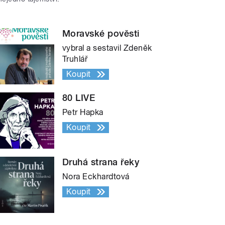
Moravské pověsti
vybral a sestavil Zdeněk
Truhlář
Koupit
80 LIVE
Petr Hapka
Koupit
Druhá strana řeky
Nora Eckhardtová
Koupit