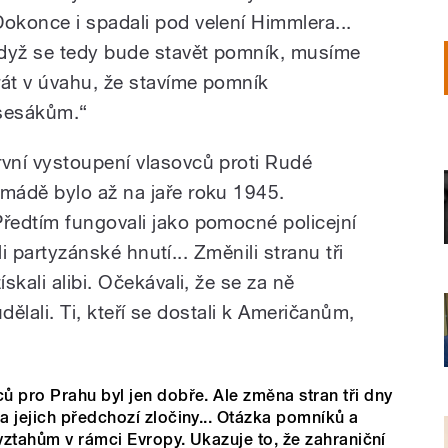
Dokonce i spadali pod velení Himmlera...
dyž se tedy bude stavět pomník, musíme
rát v úvahu, že stavíme pomník
sesákům.“
rvní vystoupení vlasovců proti Rudé
rmádě bylo až na jaře roku 1945.
Předtím fungovali jako pomocné policejní
ali partyzánské hnutí... Změnili stranu tři
kali alibi. Očekávali, že se za ně
udělali. Ti, kteří se dostali k Američanům,
 pro Prahu byl jen dobře. Ale změna stran tři dny
 jejich předchozí zločiny... Otázka pomníků a
 vztahům v rámci Evropy. Ukazuje to, že zahraniční