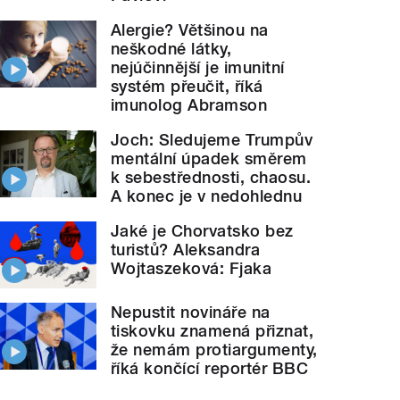
Alergie? Většinou na
neškodné látky,
nejúčinnější je imunitní
systém přeučit, říká
imunolog Abramson
Joch: Sledujeme Trumpův
mentální úpadek směrem
k sebestřednosti, chaosu.
A konec je v nedohlednu
Jaké je Chorvatsko bez
turistů? Aleksandra
Wojtaszeková: Fjaka
Nepustit novináře na
tiskovku znamená přiznat,
že nemám protiargumenty,
říká končící reportér BBC