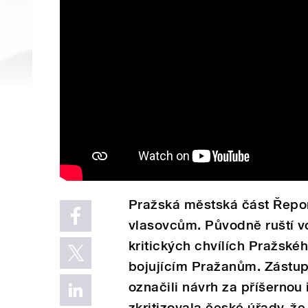
Pražská městská část Řepor
vlasovcům. Původně ruští v
kritických chvílích Pražské
bojujícím Pražanům. Zástup
označili návrh za příšernou 
zkritizovala české úřady, ž