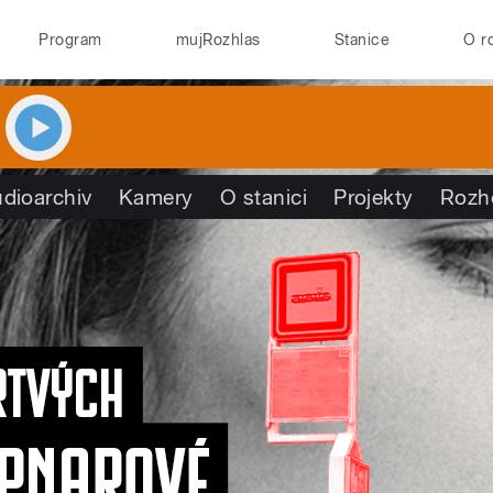
Program
mujRozhlas
Stanice
O r
dioarchiv
Kamery
O stanici
Projekty
Rozh