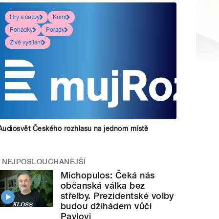
Hry a četby
Krimi
Pohádky
Pořady
Živé vysílání
Audiosvět Českého rozhlasu na jednom místě
NEJPOSLOUCHANĚJŠÍ
Michopulos: Čeká nás
občanská válka bez
střelby. Prezidentské volby
budou džihádem vůči
Pavlovi