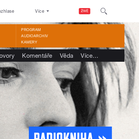
ozhlase
Více
ŽIVĚ
PROGRAM
AUDIOARCHIV
KAMERY
ovory
Komentáře
Věda
Více
…