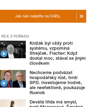
Jak nás naladíte na DABu
VÍCE Z POŘADU
Knížák byl vždy proti
systému, vzpomíná
Strejček. Fischer: Když
dostal moc, stával se jiným
člověkem
Nechceme podvázat
hospodářský růst, tvrdí
SPD. Investujeme hodně,
ale neefektivně, poukazuje
Rusnok
Devátá třída má smysl,
tvrdí Mazancová. Šmahel: