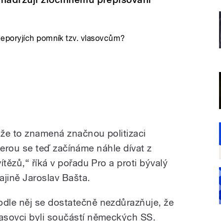
eporyjích pomník tzv. vlasovcům?
 že to znamená značnou politizaci
 kterou se teď začínáme náhle dívat z
ítězů,“ říká v pořadu Pro a proti bývalý
ajině Jaroslav Bašta.
odle něj se dostatečně nezdůrazňuje, že
lasovci byli součástí německých SS.