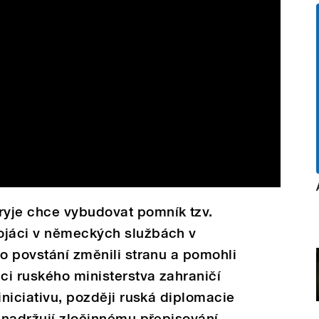
yje chce vybudovat pomník tzv.
ojáci v německých službách v
ho povstání změnili stranu a pomohli
ci ruského ministerstva zahraničí
iniciativu, později ruská diplomacie
e nadržují zločinnému přepisování