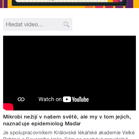
Mikrobi nežijí v našem světě, ale my v tom jejich,
naznačuje epidemiolog Maďar
Je spolupracovníkem Královské lékařské akademie Velké