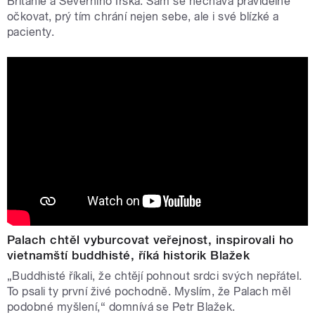
Británie a Severního Irska. Sám se nechává pravidelně
očkovat, prý tím chrání nejen sebe, ale i své blízké a
pacienty.
Palach chtěl vyburcovat veřejnost, inspirovali ho
vietnamští buddhisté, říká historik Blažek
„Buddhisté říkali, že chtějí pohnout srdci svých nepřátel.
To psali ty první živé pochodně. Myslím, že Palach měl
podobné myšlení,“ domnívá se Petr Blažek.