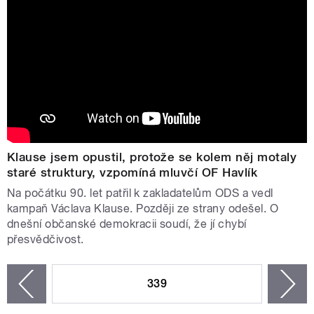
Klause jsem opustil, protože se kolem něj motaly
staré struktury, vzpomíná mluvčí OF Havlík
Na počátku 90. let patřil k zakladatelům ODS a vedl
kampaň Václava Klause. Později ze strany odešel. O
dnešní občanské demokracii soudí, že jí chybí
přesvědčivost.
STRÁNKY
339
n
zí