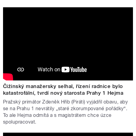
Čižinský manažersky selhal, řízení radnice bylo
katastrofální, tvrdí nový starosta Prahy 1 Hejma
Pražský primátor Zdeněk Hřib (Piráti) vyjádřil obavu, aby
se na Prahu 1 nevrátily „staré zkorumpované pořádky“.
To ale Hejma odmítá a s magistrátem chce úzce
spolupracovat.