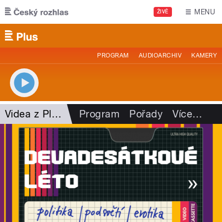
Přejít k hlavnímu obsahu
MENU
ŽIVĚ
PROGRAM
AUDIOARCHIV
KAMERY
Videa z Plusu
Program
Pořady
Více
…