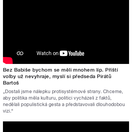
Bez Babiše bychom se měli mnohem líp. Příští
volby už nevyhraje, myslí si předseda Pirátů
Bartoš
„Dostali jsme nálepku protisystémové strany. Chceme,
aby politika měla kulturu, politici vycházeli z faktů,
nedělali populistická gesta a představovali dlouhodobou
vizi.“