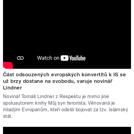
Část odsouzených evropských konvertitů k IS se
už brzy dostane na svobodu, varuje novinář
Lindner
Novinář Tomáš Lindner z Respektu je mimo jiné
spoluautorem knihy Můj syn terorista. Věnovaná je
mladým Evropanům, kteří odešli bojovat za tzv. Islámský
stát.