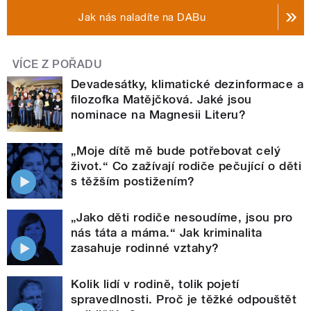
Jak nás naladíte na DABu
VÍCE Z POŘADU
Devadesátky, klimatické dezinformace a
filozofka Matějčková. Jaké jsou
nominace na Magnesii Literu?
„Moje dítě mě bude potřebovat celý
život.“ Co zažívají rodiče pečující o děti
s těžším postižením?
„Jako děti rodiče nesoudíme, jsou pro
nás táta a máma.“ Jak kriminalita
zasahuje rodinné vztahy?
Kolik lidí v rodině, tolik pojetí
spravedlnosti. Proč je těžké odpouštět