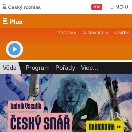
Přejít k hlavnímu obsahu
MENU
ŽIVĚ
PROGRAM
AUDIOARCHIV
KAMERY
Věda
Program
Pořady
Více
…