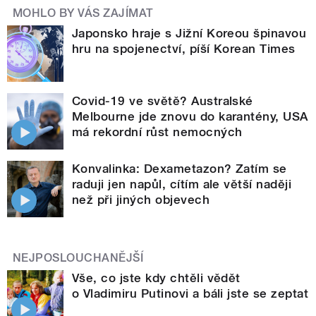
MOHLO BY VÁS ZAJÍMAT
Japonsko hraje s Jižní Koreou špinavou
hru na spojenectví, píší Korean Times
Covid-19 ve světě? Australské
Melbourne jde znovu do karantény, USA
má rekordní růst nemocných
Konvalinka: Dexametazon? Zatím se
raduji jen napůl, cítím ale větší naději
než při jiných objevech
NEJPOSLOUCHANĚJŠÍ
Vše, co jste kdy chtěli vědět
o Vladimiru Putinovi a báli jste se zeptat