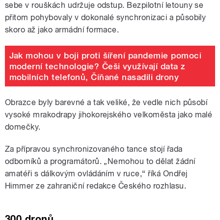
sebe v rouškách udržuje odstup. Bezpilotní letouny se
přitom pohybovaly v dokonalé synchronizaci a působily
skoro až jako armádní formace.
Jak mohou v boji proti šíření pandemie pomoci
moderní technologie? Češi využívají data z
mobilních telefonů, Číňané nasadili drony
Obrazce byly barevné a tak veliké, že vedle nich působí
vysoké mrakodrapy jihokorejského velkoměsta jako malé
domečky.
Za přípravou synchronizovaného tance stojí řada
odborníků a programátorů. „Nemohou to dělat žádní
amatéři s dálkovým ovládáním v ruce,“ říká Ondřej
Himmer ze zahraniční redakce Českého rozhlasu.
300 dronů