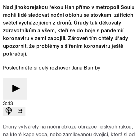
Nad jihokorejskou řekou Han přímo v metropoli Soulu
mohli lidé sledovat noční oblohu se stovkami zářících
světel vycházejících z dronů. Úřady tak děkovaly
zdravotníkům a všem, kteří se do boje s pandemií
koronaviru v zemi zapojili. Zároveň tím chtěly úřady
upozornit, že problémy s šířením koronaviru ještě
pokračují.
Poslechněte si celý rozhovor Jana Bumby
3:43
Drony vytvářely na noční obloze obrazce lidských rukou,
na které kape voda, nebo zamilovanou dvojici, která si od