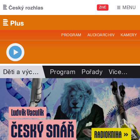
Přejít k hlavnímu obsahu
MENU
ŽIVĚ
PROGRAM
AUDIOARCHIV
KAMERY
Děti a výchova
Program
Pořady
Více
…