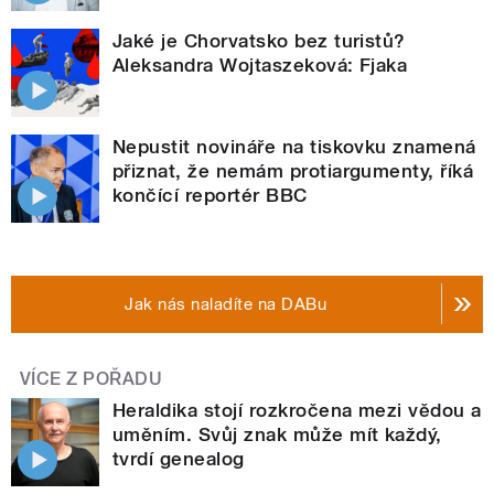
Jaké je Chorvatsko bez turistů?
Aleksandra Wojtaszeková: Fjaka
Nepustit novináře na tiskovku znamená
přiznat, že nemám protiargumenty, říká
končící reportér BBC
Jak nás naladíte na DABu
VÍCE Z POŘADU
Heraldika stojí rozkročena mezi vědou a
uměním. Svůj znak může mít každý,
tvrdí genealog