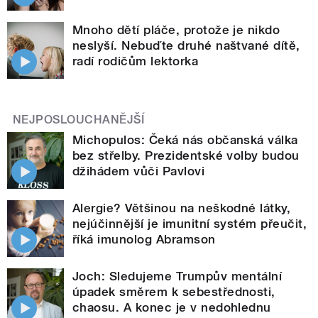
Mnoho dětí pláče, protože je nikdo
neslyší. Nebuďte druhé naštvané dítě,
radí rodičům lektorka
NEJPOSLOUCHANĚJŠÍ
Michopulos: Čeká nás občanská válka
bez střelby. Prezidentské volby budou
džihádem vůči Pavlovi
Alergie? Většinou na neškodné látky,
nejúčinnější je imunitní systém přeučit,
říká imunolog Abramson
Joch: Sledujeme Trumpův mentální
úpadek směrem k sebestřednosti,
chaosu. A konec je v nedohlednu