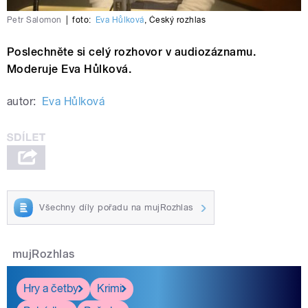
Petr Salomon
|
foto:
Eva Hůlková
,
Český rozhlas
Poslechněte si celý rozhovor v audiozáznamu.
Moderuje Eva Hůlková.
autor:
Eva Hůlková
Všechny díly pořadu na mujRozhlas
mujRozhlas
Hry a četby
Krimi