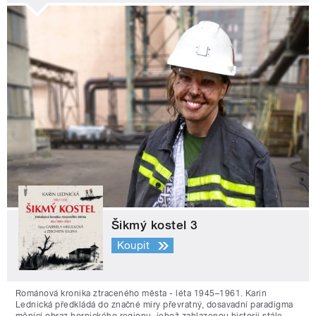
Šikmý kostel 3
Koupit
Románová kronika ztraceného města - léta 1945–1961. Karin
Lednická předkládá do značné míry převratný, dosavadní paradigma
měnící obraz hornického regionu, jehož zahlazenou historii stále