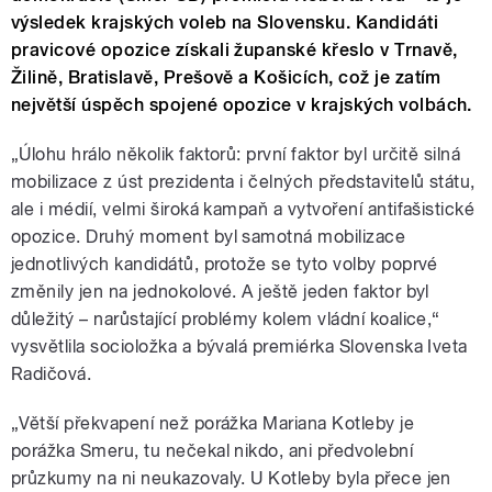
výsledek krajských voleb na Slovensku. Kandidáti
pravicové opozice získali županské křeslo v Trnavě,
Žilině, Bratislavě, Prešově a Košicích, což je zatím
největší úspěch spojené opozice v krajských volbách.
„Úlohu hrálo několik faktorů: první faktor byl určitě silná
mobilizace z úst prezidenta i čelných představitelů státu,
ale i médií, velmi široká kampaň a vytvoření antifašistické
opozice. Druhý moment byl samotná mobilizace
jednotlivých kandidátů, protože se tyto volby poprvé
změnily jen na jednokolové. A ještě jeden faktor byl
důležitý – narůstající problémy kolem vládní koalice,“
vysvětlila socioložka a bývalá premiérka Slovenska Iveta
Radičová.
„Větší překvapení než porážka Mariana Kotleby je
porážka Smeru, tu nečekal nikdo, ani předvolební
průzkumy na ni neukazovaly. U Kotleby byla přece jen