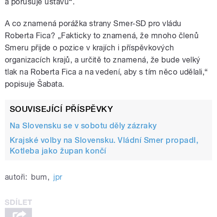
a porušuje ústavu“.
A co znamená porážka strany Smer-SD pro vládu
Roberta Fica? „Fakticky to znamená, že mnoho členů
Smeru přijde o pozice v krajích i příspěvkových
organizacích krajů, a určitě to znamená, že bude velký
tlak na Roberta Fica a na vedení, aby s tím něco udělali,“
popisuje Šabata.
SOUVISEJÍCÍ PŘÍSPĚVKY
Na Slovensku se v sobotu děly zázraky
Krajské volby na Slovensku. Vládní Smer propadl,
Kotleba jako župan končí
autoři:
bum
,
jpr