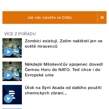
Jak nás naladíte na DABu
VÍCE Z POŘADU
Zombíci existují. Zatím naštěstí jen ve
světě mravenců
Někdejší Miloševičův spojenec dovedl
Černou Horu do NATO. Teď chce i do
Evropské unie
Útok na Sýrii Asada od dalšího použití
chemických zbraní...