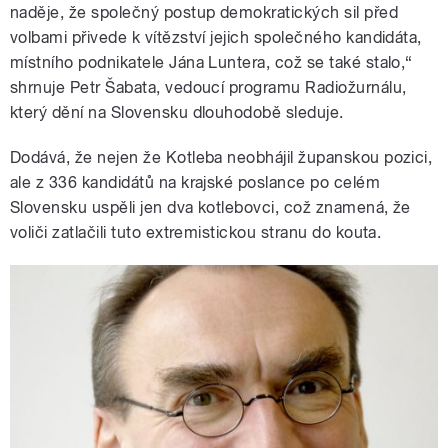
naděje, že společný postup demokratických sil před
volbami přivede k vítězství jejich společného kandidáta,
místního podnikatele Jána Luntera, což se také stalo,“
shrnuje Petr Šabata, vedoucí programu Radiožurnálu,
který dění na Slovensku dlouhodobě sleduje.
Dodává, že nejen že Kotleba neobhájil županskou pozici,
ale z 336 kandidátů na krajské poslance po celém
Slovensku uspěli jen dva kotlebovci, což znamená, že
voliči zatlačili tuto extremistickou stranu do kouta.