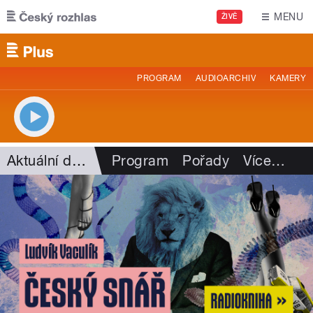
Přejít k hlavnímu obsahu
MENU
ŽIVĚ
PROGRAM
AUDIOARCHIV
KAMERY
Aktuální dění
Program
Pořady
Více
…