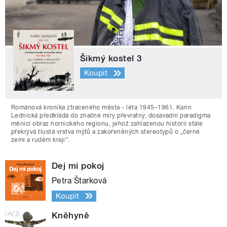
Šikmý kostel 3
Koupit
Románová kronika ztraceného města - léta 1945–1961. Karin
Lednická předkládá do značné míry převratný, dosavadní paradigma
měnící obraz hornického regionu, jehož zahlazenou historii stále
překrývá tlustá vrstva mýtů a zakořeněných stereotypů o „černé
zemi a rudém kraji“.
Dej mi pokoj
Petra Štarková
Koupit
Kněhyně