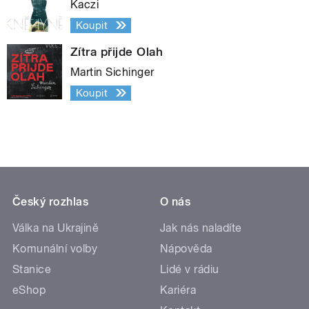
Kaczi
Koupit
Zítra přijde Olah
Martin Sichinger
Koupit
Český rozhlas
O nás
Válka na Ukrajině
Jak nás naladíte
Komunální volby
Nápověda
Stanice
Lidé v rádiu
eShop
Kariéra