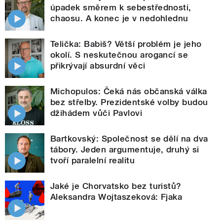
úpadek směrem k sebestřednosti,
chaosu. A konec je v nedohlednu
Telička: Babiš? Větší problém je jeho
okolí. S neskutečnou arogancí se
přikrývají absurdní věci
Michopulos: Čeká nás občanská válka
bez střelby. Prezidentské volby budou
džihádem vůči Pavlovi
Bartkovský: Společnost se dělí na dva
tábory. Jeden argumentuje, druhý si
tvoří paralelní realitu
Jaké je Chorvatsko bez turistů?
Aleksandra Wojtaszeková: Fjaka