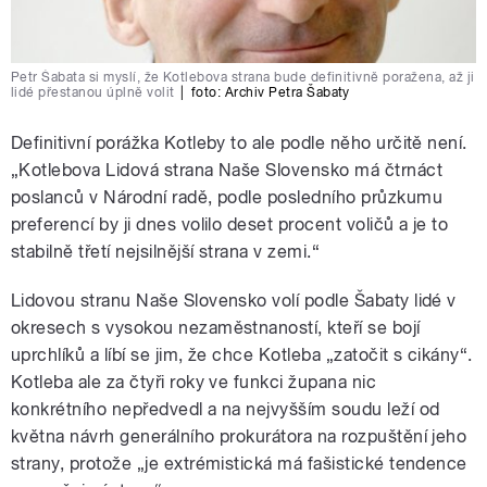
Petr Šabata si myslí, že Kotlebova strana bude definitivně poražena, až ji
lidé přestanou úplně volit
|
foto:
Archiv Petra Šabaty
Definitivní porážka Kotleby to ale podle něho určitě není.
„Kotlebova Lidová strana Naše Slovensko má čtrnáct
poslanců v Národní radě, podle posledního průzkumu
preferencí by ji dnes volilo deset procent voličů a je to
stabilně třetí nejsilnější strana v zemi.“
Lidovou stranu Naše Slovensko volí podle Šabaty lidé v
okresech s vysokou nezaměstnaností, kteří se bojí
uprchlíků a líbí se jim, že chce Kotleba „zatočit s cikány“.
Kotleba ale za čtyři roky ve funkci župana nic
konkrétního nepředvedl a na nejvyšším soudu leží od
května návrh generálního prokurátora na rozpuštění jeho
strany, protože „je extrémistická má fašistické tendence