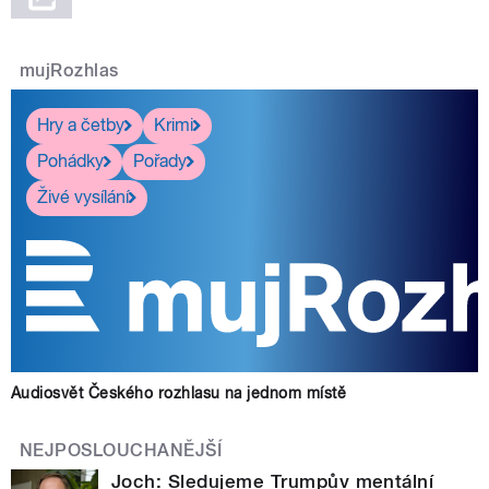
mujRozhlas
Hry a četby
Krimi
Pohádky
Pořady
Živé vysílání
Audiosvět Českého rozhlasu na jednom místě
NEJPOSLOUCHANĚJŠÍ
Joch: Sledujeme Trumpův mentální