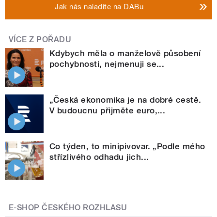
Jak nás naladíte na DABu
VÍCE Z POŘADU
Kdybych měla o manželově působení
pochybnosti, nejmenuji se...
„Česká ekonomika je na dobré cestě.
V budoucnu přijměte euro,...
Co týden, to minipivovar. „Podle mého
střízlivého odhadu jich...
E-SHOP ČESKÉHO ROZHLASU