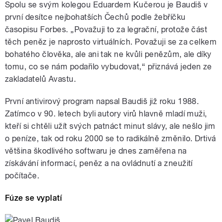
Spolu se svým kolegou Eduardem Kučerou je Baudiš v
první desítce nejbohatších Čechů podle žebříčku
časopisu Forbes. „Považuji to za legrační, protože část
těch peněz je naprosto virtuálních. Považuji se za celkem
bohatého člověka, ale ani tak ne kvůli penězům, ale díky
tomu, co se nám podařilo vybudovat,“ přiznává jeden ze
zakladatelů Avastu.
První antivirový program napsal Baudiš již roku 1988.
Zatímco v 90. letech byli autory virů hlavně mladí muži,
kteří si chtěli užít svých patnáct minut slávy, ale nešlo jim
o peníze, tak od roku 2000 se to radikálně změnilo. Drtivá
většina škodlivého softwaru je dnes zaměřena na
získávání informací, peněz a na ovládnutí a zneužití
počítače.
Fúze se vyplatí