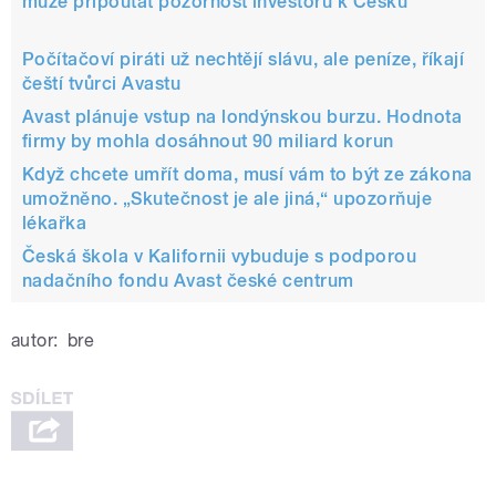
může připoutat pozornost investorů k Česku
Počítačoví piráti už nechtějí slávu, ale peníze, říkají
čeští tvůrci Avastu
Avast plánuje vstup na londýnskou burzu. Hodnota
firmy by mohla dosáhnout 90 miliard korun
Když chcete umřít doma, musí vám to být ze zákona
umožněno. „Skutečnost je ale jiná,“ upozorňuje
lékařka
Česká škola v Kalifornii vybuduje s podporou
nadačního fondu Avast české centrum
autor:
bre