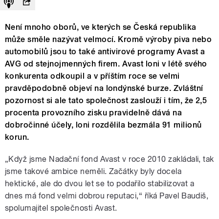
Není mnoho oborů, ve kterých se Česká republika
může směle nazývat velmocí. Kromě výroby piva nebo
automobilů jsou to také antivirové programy Avast a
AVG od stejnojmenných firem. Avast loni v létě svého
konkurenta odkoupil a v příštím roce se velmi
pravděpodobně objeví na londýnské burze. Zvláštní
pozornost si ale tato společnost zaslouží i tím, že 2,5
procenta provozního zisku pravidelně dává na
dobročinné účely, loni rozdělila bezmála 91 milionů
korun.
„Když jsme Nadační fond Avast v roce 2010 zakládali, tak
jsme takové ambice neměli. Začátky byly docela
hektické, ale do dvou let se to podařilo stabilizovat a
dnes má fond velmi dobrou reputaci,“ říká Pavel Baudiš,
spolumajitel společnosti Avast.