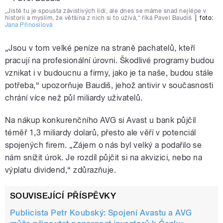
„Jistě tu je spousta závistivých lidí, ale dnes se máme snad nejlépe v
historii a myslím, že většina z nich si to užívá,“ říká Pavel Baudiš
|
foto:
Jana Přinosilová
„Jsou v tom velké peníze na straně pachatelů, kteří
pracují na profesionální úrovni. Škodlivé programy budou
vznikat i v budoucnu a firmy, jako je ta naše, budou stále
potřeba,“ upozorňuje Baudiš, jehož antivir v současnosti
chrání více než půl miliardy uživatelů.
Na nákup konkurenčního AVG si Avast u bank půjčil
téměř 1,3 miliardy dolarů, přesto ale věří v potenciál
spojených firem. „Zájem o nás byl velký a podařilo se
nám snížit úrok. Je rozdíl půjčit si na akvizici, nebo na
výplatu dividend,“ zdůrazňuje.
SOUVISEJÍCÍ PŘÍSPĚVKY
Publicista Petr Koubský: Spojení Avastu a AVG