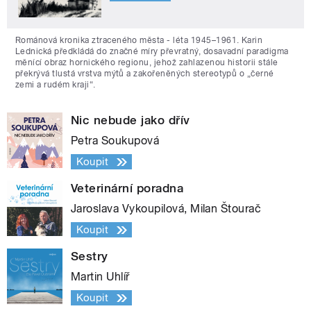
Románová kronika ztraceného města - léta 1945–1961. Karin
Lednická předkládá do značné míry převratný, dosavadní paradigma
měnící obraz hornického regionu, jehož zahlazenou historii stále
překrývá tlustá vrstva mýtů a zakořeněných stereotypů o „černé
zemi a rudém kraji“.
Nic nebude jako dřív
Petra Soukupová
Koupit
Veterinární poradna
Jaroslava Vykoupilová, Milan Štourač
Koupit
Sestry
Martin Uhlíř
Koupit