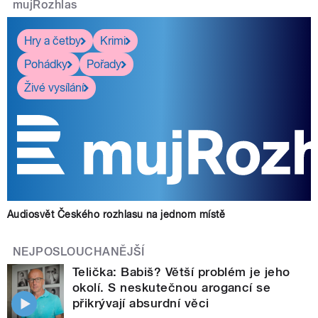
mujRozhlas
Hry a četby
Krimi
Pohádky
Pořady
Živé vysílání
Audiosvět Českého rozhlasu na jednom místě
NEJPOSLOUCHANĚJŠÍ
Telička: Babiš? Větší problém je jeho
okolí. S neskutečnou arogancí se
přikrývají absurdní věci