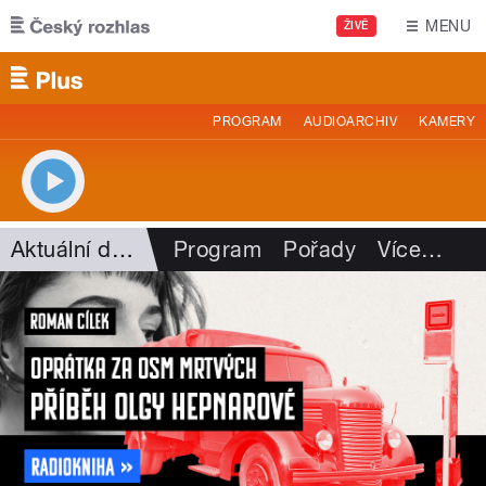
Přejít k hlavnímu obsahu
MENU
ŽIVĚ
PROGRAM
AUDIOARCHIV
KAMERY
Aktuální dění
Program
Pořady
Více
…