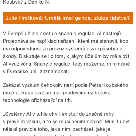
Koubský z Deníku N.
Julie Hrstková: Umělá inteligence, zkáza lidstva?
V Evropě už ale existuje snaha o regulaci AI nástrojů.
Projednává se například nařízení, které má stanovit, kdo
má odpovědnost za provoz systémů a za způsobené
škody. Diskutuje se i o tom, k jakým účelům by měla být
AI využívána. Snahy o regulaci tedy můžeme, minimálně
v Evropské unii, zaznamenat.
Zakázat výzkum čehokoliv není podle Petra Koubského
možné. Regulovat se mají především už hotové
technologie přicházející na trh.
„Systémy AI v tuhle chvíli existují do značné míry
v právním vakuu, a to se musí něčím naplnit. Musí tu být
nějaká pravidla toho, jak s nimi zacházet, jaká je