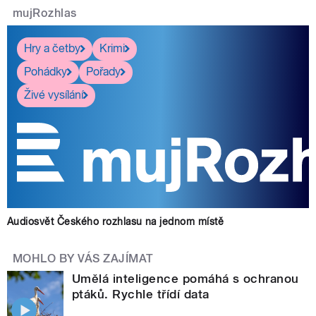
mujRozhlas
Hry a četby
Krimi
Pohádky
Pořady
Živé vysílání
Audiosvět Českého rozhlasu na jednom místě
MOHLO BY VÁS ZAJÍMAT
Umělá inteligence pomáhá s ochranou
ptáků. Rychle třídí data