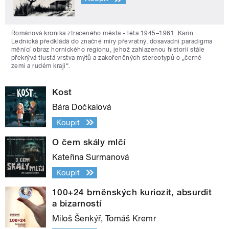
Románová kronika ztraceného města - léta 1945–1961. Karin
Lednická předkládá do značné míry převratný, dosavadní paradigma
měnící obraz hornického regionu, jehož zahlazenou historii stále
překrývá tlustá vrstva mýtů a zakořeněných stereotypů o „černé
zemi a rudém kraji“.
Kost
Bára Dočkalová
Koupit
O čem skály mlčí
Kateřina Surmanová
Koupit
100+24 brněnských kuriozit, absurdit
a bizarností
Miloš Šenkýř, Tomáš Kremr