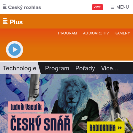
Přejít k hlavnímu obsahu
MENU
ŽIVĚ
PROGRAM
AUDIOARCHIV
KAMERY
Technologie
Program
Pořady
Více
…