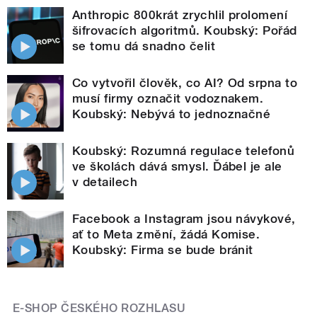
Anthropic 800krát zrychlil prolomení
šifrovacích algoritmů. Koubský: Pořád
se tomu dá snadno čelit
Co vytvořil člověk, co AI? Od srpna to
musí firmy označit vodoznakem.
Koubský: Nebývá to jednoznačné
Koubský: Rozumná regulace telefonů
ve školách dává smysl. Ďábel je ale
v detailech
Facebook a Instagram jsou návykové,
ať to Meta změní, žádá Komise.
Koubský: Firma se bude bránit
E-SHOP ČESKÉHO ROZHLASU