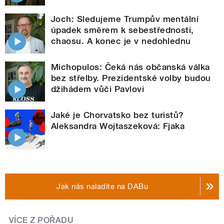
Joch: Sledujeme Trumpův mentální
úpadek směrem k sebestřednosti,
chaosu. A konec je v nedohlednu
Michopulos: Čeká nás občanská válka
bez střelby. Prezidentské volby budou
džihádem vůči Pavlovi
Jaké je Chorvatsko bez turistů?
Aleksandra Wojtaszeková: Fjaka
Jak nás naladíte na DABu
VÍCE Z POŘADU