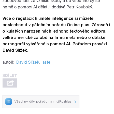
zodpovědnost za vzniklé škody a co všechno by se
nemělo pomocí AI dělat,“ dodává Petr Koubský.
Více o regulacích umělé inteligence si můžete
poslechnout v pátečním pořadu Online plus. Zároveň i
o kulatých narozeninách jednoho textového editoru,
velké americké žalobě na firmu meta nebo o dětské
pornografii vytvářené s pomocí AI. Pořadem provází
David Slížek.
autoři:
David Slížek
,
aste
Všechny díly pořadu na mujRozhlas