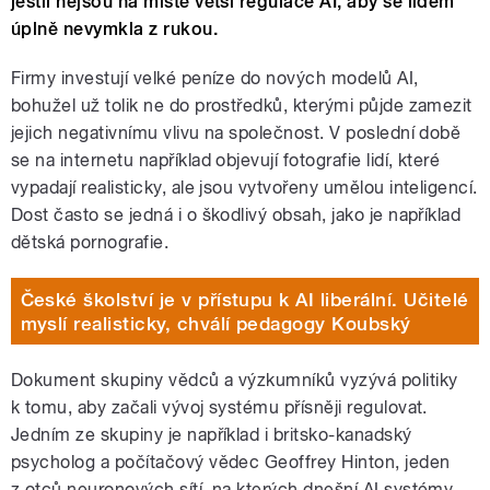
jestli nejsou na místě větší regulace AI, aby se lidem
úplně nevymkla z rukou.
Firmy investují velké peníze do nových modelů AI,
bohužel už tolik ne do prostředků, kterými půjde zamezit
jejich negativnímu vlivu na společnost. V poslední době
se na internetu například objevují fotografie lidí, které
vypadají realisticky, ale jsou vytvořeny umělou inteligencí.
Dost často se jedná i o škodlivý obsah, jako je například
dětská pornografie.
České školství je v přístupu k AI liberální. Učitelé
myslí realisticky, chválí pedagogy Koubský
Dokument skupiny vědců a výzkumníků vyzývá politiky
k tomu, aby začali vývoj systému přísněji regulovat.
Jedním ze skupiny je například i britsko-kanadský
psycholog a počítačový vědec Geoffrey Hinton, jeden
z otců neuronových sítí, na kterých dnešní AI systémy